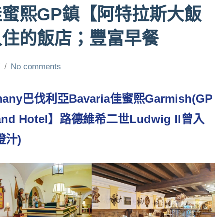
蜜熙GP鎮【阿特拉斯大飯
入住的飯店；豐富早餐
芳
No comments
ny巴伐利亞Bavaria佳蜜熙Garmish(GP
d Hotel】路德維希二世Ludwig II曾入
汁)