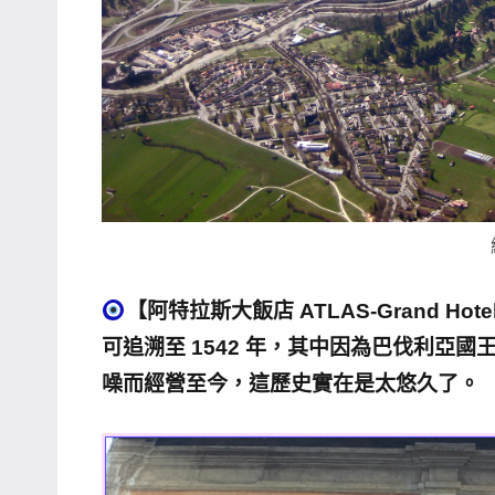
專
欄、
觀
光
局
合
作
達
人
【阿特拉斯大飯店 ATLAS-Grand Ho
對
象。
可追溯至 1542 年，其中因為巴伐利亞國王
★
噪而經營至今，這歷史實在是太悠久了。