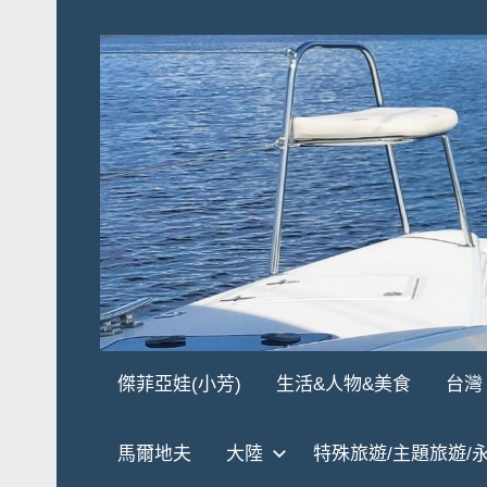
Skip
to
content
傑
★
傑菲亞娃(小芳)
生活&人物&美食
台灣
傑
菲
菲
馬爾地夫
大陸
特殊旅遊/主題旅遊/
亞
亞
娃