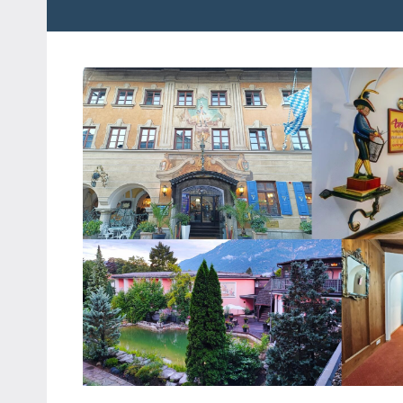
粉
娃
絲
團、
JEFFIA
主
FANG
題
旅
遊、
達
人
帶
路、
旅
遊
節
目
來