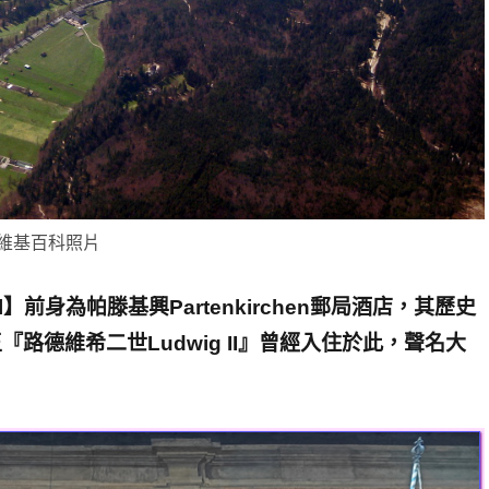
維基百科照片
tel】前身為帕滕基興
Partenkirchen
郵局酒店，其歷史
『路德維希二世Ludwig II』曾經入住於此，聲名大