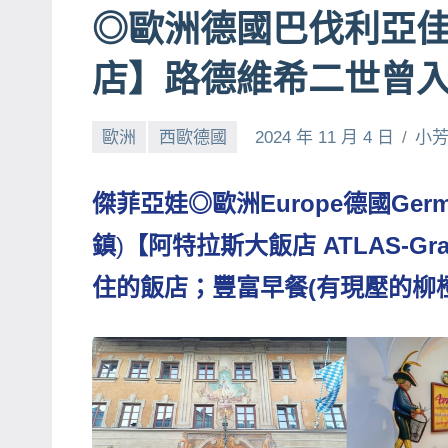
◎歐洲德國巴伐利亞佳
賓、
News
店】路德維希二世曾
金
探
歐洲
西歐德國
2024 年 11 月 4 日
小
號
節
目
傑菲亞娃◎歐洲Europe德國Germa
班
鎮
)
【阿特拉斯大飯店 ATLAS-Gran
底、
外
住的飯店；豐富早餐(有現壓的柳橙
景
節
目
主
持、
吳