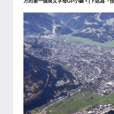
方的第一個英文字母GP小鎮。(下述為「佳蜜熙-帕
主
持、
學
校
企
業
講
座、
部
落
客
及
旅
遊
雜
誌