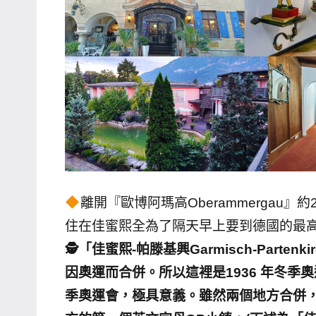
哥
窟
泰
國
旅
遊
書
作
者、
各
離開『歐博阿瑪高Oberammergau』
發
住在佳蜜熙全為了隔天早上要到德國的最
表
🕵️「佳蜜熙-帕滕基興Garmisch-Partenki
會
因奧運而合併。所以這裡是1936 年冬
及
季奧運會，極具意義。雖然兩個地方合併，但
活
動