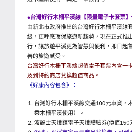
哥
窟
●台灣好行木柵平溪線【限量電子卡套票】僅
泰
由新北市政府推出的台灣好行木柵平溪線套
國
級，更呼應環保旅遊新趨勢，現在正式推
旅
行，讓旅遊平溪更為智慧與便利，即日起
遊
善的旅遊感受。
書
台灣好行木柵平溪線超值電子套票內含一卡
作
者、
及到特約商店兌換超值商品。
各
《好康內容包含》：
發
表
台灣好行木柵平溪線交通100元車資，
會
乘木柵平溪使用）。
及
波麗士天燈館電子天燈體驗券(價值150
活
動