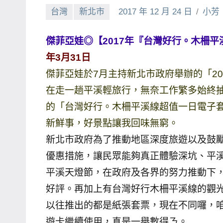
台灣
新北市
2017 年 12 月 24 日
小芳
賓、
News
傑菲亞娃◎【2017年『台灣好行。木柵
金
探
年3月31日
號
傑菲亞娃於7月主持新北市政府舉辦的「2
節
在走一趟平溪輕旅行，無奈工作繁多始終抽
目
的「台灣好行。木柵平溪線超值一日電子
班
新鮮事，好景點讓我回味無窮。
底、
新北市政府為了推動地區深度旅遊以及鼓
外
景
優惠措施，讓民眾能夠真正體驗深坑、平
節
平溪天燈節，在政府及各界的努力推動下
目
好評。再加上有台灣好行木柵平溪線的觀
主
以往推出的都是紙張套票，現在不同囉，
持、
遊卡繼續使用，真是一舉數得ㄋ。
吳