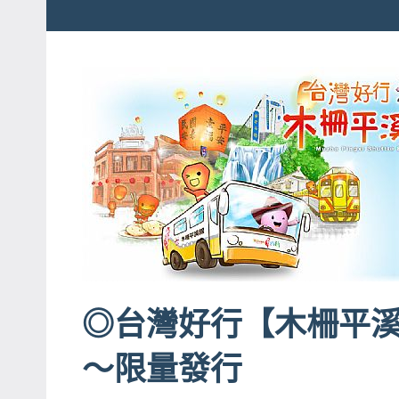
粉
娃
絲
團、
JEFFIA
主
FANG
題
旅
遊、
達
人
帶
路、
旅
◎台灣好行【木柵平溪
遊
節
～限量發行
目
來