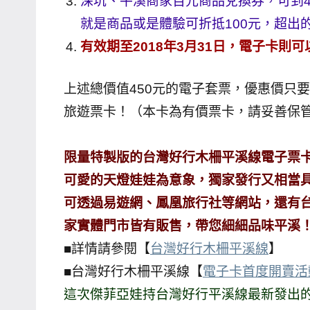
深坑、平溪商家百元商品兌換券，可到4
主
就是商品或是體驗可折抵100元，超出
持、
有效期至2018年3月31日，電子卡則
學
校
上述總價值450元的電子套票，優惠價只
企
旅遊票卡！（本卡為有價票卡，請妥善保
業
講
座、
限量特製版的台灣好行木柵平溪線電子票
部
可愛的天燈娃娃為意象，獨家發行又相當具
落
可透過易遊網、鳳凰旅行社等網站，還有
客
家實體門市皆有販售，帶您細細品味平溪
及
■詳情請參閱【
台灣好行木柵平溪線
】
旅
■台灣好行木柵平溪線【
電子卡首度開賣活
遊
雜
這次傑菲亞娃持台灣好行平溪線最新發出
誌