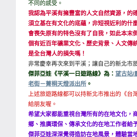
不同的感受。
專
我認為平溪有擁豐富的人文自然資源，的
欄、
須立基在有文化的底蘊，非短視近利的什
觀
會喪失原有的特色沒有了自我，如此本末
光
局
個有近百年礦業文化、歷史背景、人文傳統
合
是全台灣人的損失嗎！
作
非常慶幸再次來到平溪；讓自己的新北市
達
傑菲亞娃《平溪一日遊路線》為：
望古站/
人
老街－菁桐天燈派出所
。
對
上述旅遊路線都可以持新北市推出的《台
象。
★
給朋友喔。
希望大家都能重視台灣所有的在地文化，
鄉、推廣環保、傳承文化的在地工作者給
傑菲亞娃深深覺得造訪在地風景，體驗當