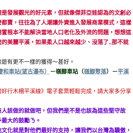
確是發展觀光的好元素，但就像傑菲亞娃認為的文創必
麼都賣，往往為了人潮讓外資進入發展商業模式，這樣
倒置根本不能解決當地人口老化及外流的問題，想想這
的美麗平溪，如果柔人口越來越少、沒落了..那不就
旅遊有更不一樣的獲得～甚好。
慶和車站(望古瀑布）
－嶺腳車站（
嶺腳聚落
）－
平溪
灣好行木柵平溪線》電子套票輕鬆完成，請大家多分享
商人該做的就做吧，但我們是不是也該為這些堅守故
予最大的鼓勵ㄋ。
地文化就是對他們最好的支持，讓我們以台灣為驕傲，