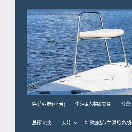
Skip
to
content
傑
★
傑菲亞娃(小芳)
生活&人物&美食
台灣
傑
菲
菲
馬爾地夫
大陸
特殊旅遊/主題旅遊/
亞
亞
娃