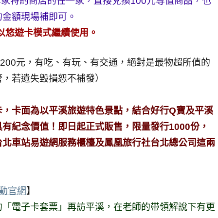
家特約商店的任一家，直接兌換100元等值商品，也
的金額現場補即可。
可以悠遊卡模式繼續使用。
要200元，有吃、有玩、有交通，絕對是最物超所值的
管，若遺失毀損恕不補發）
卡，卡面為以平溪旅遊特色景點，結合好行Q寶及平溪
有紀念價值！即日起正式販售，限量發行1000份，
台北車站易遊網服務櫃檯及鳳凰旅行社台北總公司這兩
！
動官網
】
的「電子卡套票」再訪平溪，在老師的帶領解說下有更