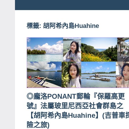
粉
娃
絲
團、
標籤:
胡阿希內島Huahine
JEFFIA
主
FANG
題
旅
遊、
達
人
帶
路、
◎龐洛PONANT郵輪『保羅高更
旅
號』法屬玻里尼西亞社會群島之
遊
節
【胡阿希內島Huahine】(吉普車
目
險之旅)
來