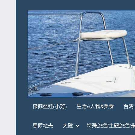
Skip
to
content
傑
★
傑菲亞娃(小芳)
生活&人物&美食
台灣
傑
菲
菲
馬爾地夫
大陸
特殊旅遊/主題旅遊/
亞
亞
娃