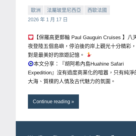
賓、
歐洲
法屬玻里尼西亞
西歐法國
News
小
No
2026 年 1 月 17 日
金
芳
comments
探
【保羅高更郵輪 Paul Gauguin Cruises 】
號
夜登陸五個島嶼，停泊後的岸上觀光十分精彩
節
對是最美好的旅遊記憶。
目
本文分享：『胡阿希內島Huahine Safari
班
Expedition』沒有過度商業化的喧囂，只有純淨
底、
大海、質樸的人情及古代魅力的氛圍。
外
景
Continue reading
節
目
主
持、
吳