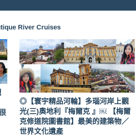
e River Cruises
觀
◎【寰宇精品河輪】多瑙河岸上觀
光(三)奧地利『梅爾克 』￼ 【梅爾
很
克修道院圖書館】最美的建築物／
世界文化遺產