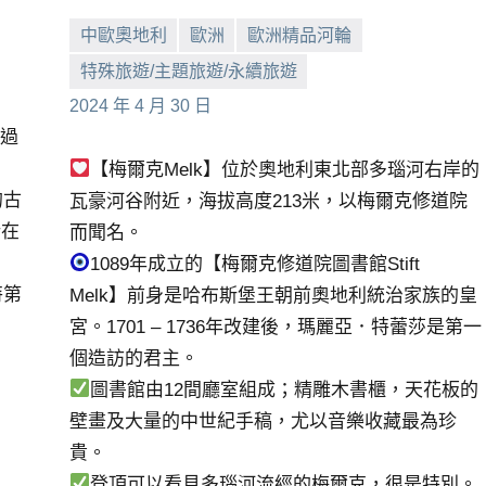
中歐奧地利
歐洲
歐洲精品河輪
特殊旅遊/主題旅遊/永續旅遊
小
No
2024 年 4 月 30 日
芳
comments
流過
【梅爾克Melk】位於奧地利東北部多瑙河右岸的
的古
瓦豪河谷附近，海拔高度213米，以梅爾克修道院
所在
而聞名。
1089年成立的【梅爾克修道院圖書館Stift
特第
Melk】前身是哈布斯堡王朝前奧地利統治家族的皇
宮。1701 – 1736年改建後，瑪麗亞．特蕾莎是第一
個造訪的君主。
圖書館由12間廳室組成；精雕木書櫃，天花板的
壁畫及大量的中世紀手稿，尤以音樂收藏最為珍
貴。
登頂可以看見多瑙河流經的梅爾克，很是特別。