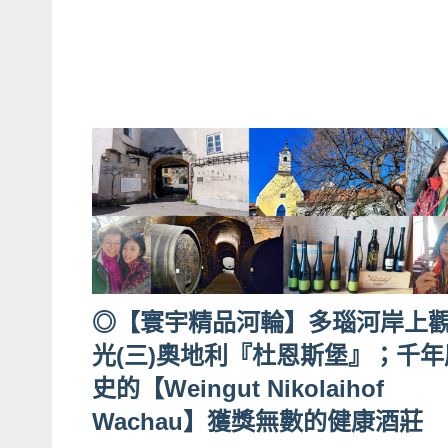
哥
窟
泰
國
旅
遊
書
作
者、
各
發
◎【寰宇精品河輪】多瑙河岸上
表
光(三)奧地利『杜恩斯堡』；千年
會
史的【Weingut Nikolaihof
及
Wachau】獲獎無數的健康酒莊
活
動