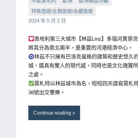
中歐奧地利
歐洲
歐洲精品河輪
賓、
特殊旅遊/主題旅遊/永續旅遊
小
No
News
2024 年 5 月 2 日
芳
comments
金
探
奧地利第三大城市【林茲Linz】多瑙河貫穿
號
將其分為南北兩半，是重要的河港經濟中心。
節
林茲不只擁有巴洛克風格的建築和歷史悠久
目
城，還具有驚人的現代感，同時也是文化瑰寶
班
之處。
底、
莫札特以林茲城市為名，短短四天譜寫莫札
外
36號出交響樂。
景
節
目
Continue reading
主
持、
吳