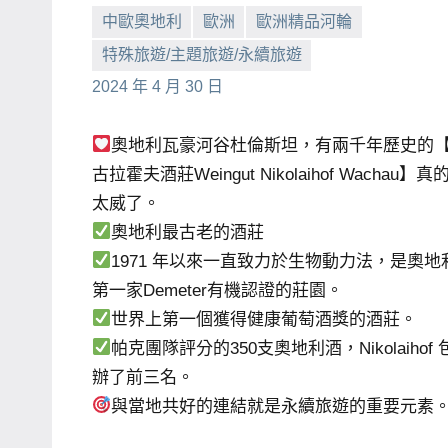
中歐奧地利
歐洲
歐洲精品河輪
主
特殊旅遊/主題旅遊/永續旅遊
持、
小
No
學
2024 年 4 月 30 日
芳
comments
校
企
奧地利瓦豪河谷杜倫斯坦，有兩千年歷史的
業
古拉霍夫酒莊Weingut Nikolaihof Wachau】真
講
太威了。
座、
奧地利最古老的酒莊
部
1971 年以來一直致力於生物動力法，是奧地
落
第一家Demeter有機認證的莊園。
客
世界上第一個獲得健康葡萄酒獎的酒莊。
及
帕克團隊評分的350支奧地利酒，Nikolaihof 
旅
辦了前三名。
遊
與當地共好的連結就是永續旅遊的重要元素
雜
誌