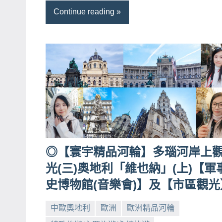
Continue reading
專
欄、
觀
光
局
合
作
達
人
對
◎【寰宇精品河輪】多瑙河岸上
象。
光(三)奧地利「維也納」(上)【軍
★
史博物館(音樂會)】及【市區觀光
中歐奧地利
歐洲
歐洲精品河輪