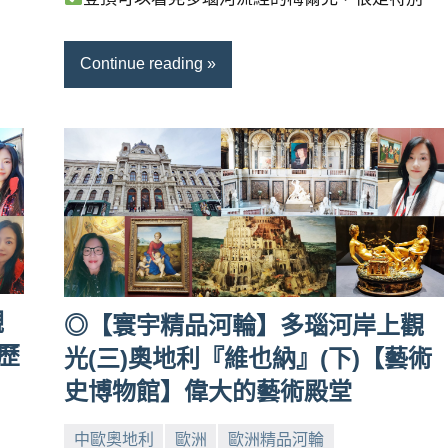
Continue reading
觀
◎【寰宇精品河輪】多瑙河岸上觀
歷
光(三)奧地利『維也納』(下)【藝術
史博物館】偉大的藝術殿堂
中歐奧地利
歐洲
歐洲精品河輪