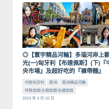
◎【寰宇精品河輪】多瑙河岸上
光(一)匈牙利【布達佩斯】(下)『
央市場』及超好吃的『褲帶麵』
中歐匈牙利
歐洲
歐洲精品河輪
特殊旅遊/主題旅遊/永續旅遊
小
No
2024 年 4 月 16 日
芳
comments