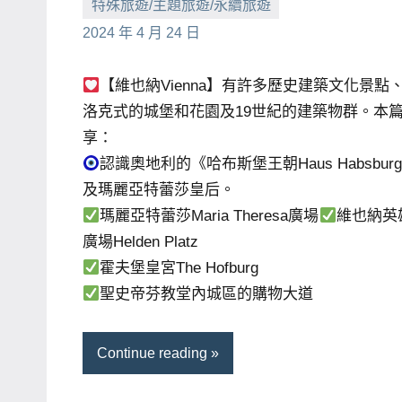
特殊旅遊/主題旅遊/永續旅遊
小
No
2024 年 4 月 24 日
芳
comments
【維也納Vienna】有許多歷史建築文化景點
洛克式的城堡和花園及19世紀的建築物群。本
享：
認識奧地利的《哈布斯堡王朝Haus Habsbur
及瑪麗亞特蕾莎皇后。
瑪麗亞特蕾莎Maria Theresa廣場
維也納英
廣場Helden Platz
霍夫堡皇宮The Hofburg
聖史帝芬教堂內城區的購物大道
Continue reading