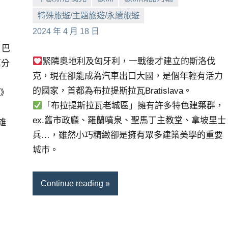
特殊旅遊/主題旅遊/永續旅遊
小
No
2024 年 4 月 18 日
芳
comments
、巴
緊隣奧地利及匈牙利，一戰後才建立的斯洛伐
篇分
克，現在卻能成為汽車出口大國，是個年輕有活力
的國家，首都為布拉提斯拉瓦Bratislava。
g》
「布拉提斯拉瓦老城區」擁有許多特色建築群，
ex.舊市政廳、羅蘭噴泉、聖馬丁主教堂、拿坡里士
雄
兵…，雖然小巧精緻卻是擁有眾多建築美學的重要
城市。
Continue reading