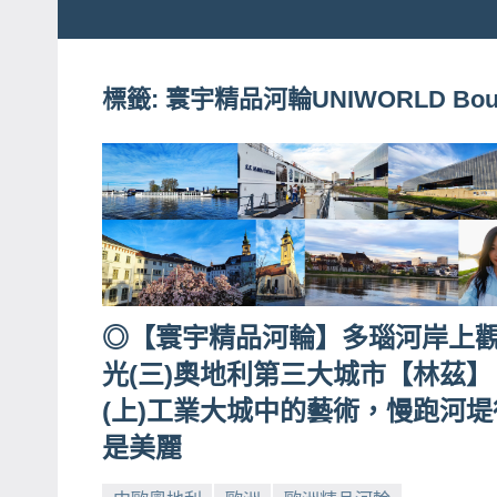
粉
娃
絲
團、
標籤:
寰宇精品河輪UNIWORLD Boutiqu
JEFFIA
主
FANG
題
旅
遊、
達
人
帶
◎【寰宇精品河輪】多瑙河岸上
路、
光(三)奧地利第三大城市【林茲】
旅
遊
(上)工業大城中的藝術，慢跑河堤
節
是美麗
目
來