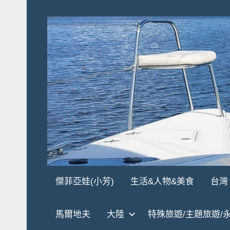
Skip
to
content
傑
★
傑菲亞娃(小芳)
生活&人物&美食
台灣
傑
菲
菲
馬爾地夫
大陸
特殊旅遊/主題旅遊/
亞
亞
娃