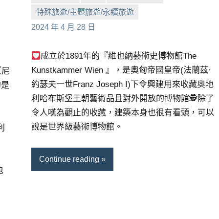
特殊旅遊/主題旅遊/永續旅遊
小
No
2024 年 4 月 28 日
芳
comments
成立於1891年的『維也納藝術史博物館The
Kunstkammer Wien 』，是奧匈帝國皇帝(法蘭茲·
【尼
約瑟夫一世Franz Joseph I)下令興建用來收藏奧地
的是
利哈布斯堡王朝藝術品且對外開放的博物館🕵
除了
令人嘆為觀止的收藏，建築本身也很有看頭，可以
說是世界級藝術博物館。
利
Continue reading
包
。