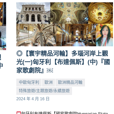
◎【寰宇精品河輪】多瑙河岸上觀
觀
光(一)匈牙利【布達佩斯】(中)『國
中
家歌劇院』￼
中歐匈牙利
歐洲
歐洲精品河輪
特殊旅遊/主題旅遊/永續旅遊
小
No
2024 年 4 月 16 日
芳
comments
匈牙利布達佩斯【國家歌劇院Hungarian State