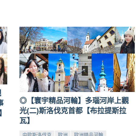
觀
◎【寰宇精品河輪】多瑙河岸上觀
事
光(二)斯洛伐克首都【布拉提斯拉
】
瓦】
中歐斯洛伐克
歐洲
歐洲精品河輪