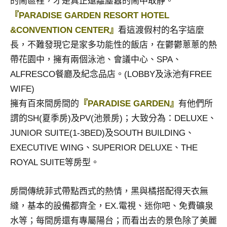
的鬧區裡，才是真正遠離塵囂的鬧中取靜。
景
『PARADISE GARDEN RESORT HOTEL
節
目
&CONVENTION CENTER』
看這渡假村的名字這麼
主
長，不難發現它是家多功能性的飯店，在鬱鬱蔥蔥的熱
持、
帶花園中，擁有兩個泳池、會議中心、SPA、
吳
ALFRESCO餐廳及紀念品店。(LOBBY及泳池有FREE
哥
窟
WIFE)
泰
擁有百來間房間的
『PARADISE GARDEN』
有他們所
國
謂的SH(夏季房)及PV(池景房)；大致分為：DELUXE、
旅
JUNIOR SUITE(1-3BED)及SOUTH BUILDING、
遊
EXECUTIVE WING、SUPERIOR DELUXE、THE
書
作
ROYAL SUITE等房型。
者、
各
房間傳統菲式帶點西式的熱情，黑與橘搭配得天衣無
發
縫，基本的設備都齊全，EX.電視、迷你吧、免費礦泉
表
水等；每間房還有專屬陽台；而看出去的景色除了美麗
會