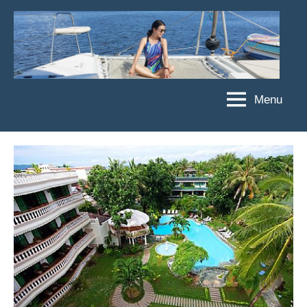
Skip
to
content
Menu
傑
★
傑
菲
菲
亞
亞
娃
娃
粉
JEFFIA
絲
FANG
團、
主
題
旅
遊、
達