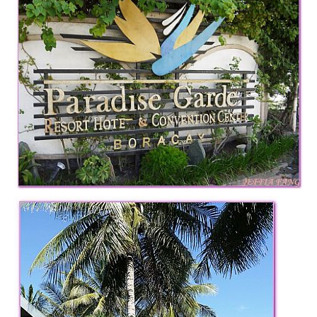
專
欄、
觀
光
局
合
作
達
人
對
象。
★