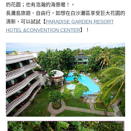
及
的花園；也有浩瀚的海景喔！。
活
長灘島旅遊、自由行，如想在白沙灘區享受巨大花園的
動
清新，可以試試【
PARADISE GARDEN RESORT
主
HOTEL &CONVENTION CENTER
】！
持、
學
校
企
業
講
座、
部
落
客
及
旅
遊
雜
誌