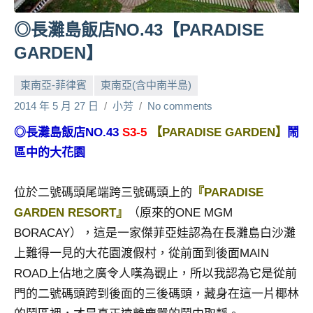
人
◎長灘島飯店NO.43【PARADISE
帶
路、
GARDEN】
旅
遊
東南亞-菲律賓
東南亞(含中南半島)
節
2014 年 5 月 27 日
小芳
No comments
目
◎長灘島飯店NO.43
S3-5
【PARADISE GARDEN】
鬧
來
賓、
區中的大花園
News
金
位於二號碼頭尾端跨三號碼頭上的
『PARADISE
探
GARDEN RESORT』
（原來的ONE MGM
號
BORACAY），這是一家傑菲亞娃認為在長灘島白沙灘
節
目
上難得一見的大花園渡假村，從前面到後面MAIN
班
ROAD上佔地之廣令人嘆為觀止，所以我認為它是從前
底、
門的二號碼頭跨到後面的三後碼頭，藏身在這一片椰林
外