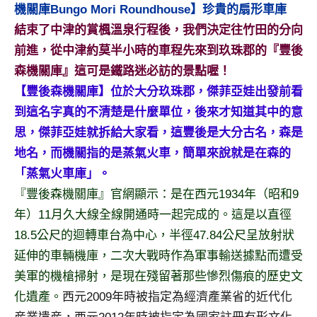
景
機關庫Bungo Mori Roundhouse】珍貴的扇形車庫
節
結束了中津的賞楓溫泉行程後，我們決定往竹田的分向
目
前進，從中津約莫半小時的車程先來到玖珠郡的『豐後
主
森機關庫』這可是鐵路迷必訪的景點喔！
持、
吳
【豐後森機關庫】位於大分玖珠郡，傑菲亞娃出發前看
哥
到這名字真的不清楚是什麼單位，後來才知道其中的意
窟
思，傑菲亞娃就拆給大家看，這豐後是大分古名，森是
泰
地名，而機關指的是蒸氣火車，簡單來說就是在森的
國
「蒸氣火車庫」。
旅
遊
『豐後森機關庫』官網顯示：是在西元1934年（昭和9
書
年）11月久大線全線開通時一起完成的。這是以直徑
作
18.5公尺的迴轉車台為中心，半徑47.84公尺呈放射狀
者、
延伸的車輛機庫，二次大戰時作為軍事輸送據點而遭受
各
發
美軍的機槍掃射，是現在殘留著那些慘烈傷痕的歷史文
表
化遺產。
西元2009年時被指定為經濟產業省的近代化
會