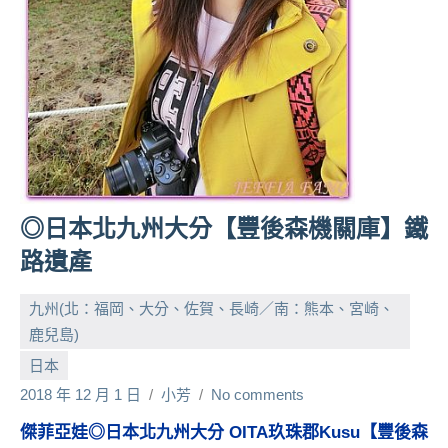
人
帶
路、
旅
遊
節
目
來
賓、
◎日本北九州大分【豐後森機關庫】鐵
News
路遺產
金
探
九州(北：福岡、大分、佐賀、長崎／南：熊本、宮崎、
號
節
鹿兒島)
目
日本
班
2018 年 12 月 1 日
小芳
No comments
底、
外
傑菲亞娃◎日本北九州大分 OITA玖珠郡Kusu【豐後森