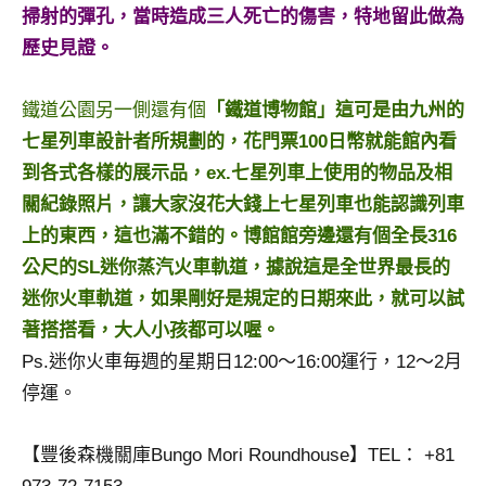
掃射的彈孔，當時造成三人死亡的傷害，特地留此做為
專
歷史見證。
欄、
觀
光
鐵道公園另一側還有個
「鐵道博物館」這可是由九州的
局
七星列車設計者所規劃的，花門票100日幣就能館內看
合
到各式各樣的展示品，ex.七星列車上使用的物品及相
作
關紀錄照片，讓大家沒花大錢上七星列車也能認識列車
達
人
上的東西，這也滿不錯的。博館館旁邊還有個全長316
對
公尺的SL迷你蒸汽火車軌道，據說這是全世界最長的
象。
迷你火車軌道，如果剛好是規定的日期來此，就可以試
★
著搭搭看，大人小孩都可以喔。
Ps.迷你火車毎週的星期日12:00～16:00運行，12～2月
停運。
【豐後森機關庫Bungo Mori Roundhouse】TEL： +81