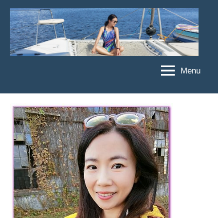
Skip
to
content
Menu
傑
★
傑
菲
菲
亞
亞
娃
娃
粉
JEFFIA
絲
FANG
團、
主
題
旅
遊、
達