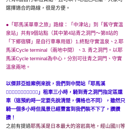
及
選擇適合的路線，很是方便。
活
動
●「耶馬溪單車之旅」路線：「中津站」到「舊守實溫
主
持、
泉站」共有9個站點（其中第4站青之洞門～第8站的
學
「下鄉宿驛」是自行車專用道）1.終點守實溫泉、2.耶
校
馬溪Cycle terminal（兩地中間）、3. 青之洞門。以耶
企
馬溪Cycle terminal為中心，分別可往青之洞門、守實
業
溫泉兩地。
講
座、
部
以傑菲亞娃案例來說，我們到中間站「耶馬溪
落
」租車三小時，騎到青之洞門指定區還
客
車（這預約時一定要先說清楚，價格也不同），雖然只
及
騎一個多小時但風景已經豐富到我們裝不下了，讚讚
旅
遊
讚！
雜
之前有提過
耶馬溪是日本最大的溶岩高地，經山國川等
誌