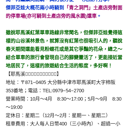
傑菲亞娃大概花兩小時騎到
「青之洞門」土產店旁對面
的停車場(亦可騎到土產店旁的風水園)還車
。
雖說耶馬溪紅葉單車路線非常聞名，但傑菲亞娃覺得這
樣的山谷溪林景色，就算沒有紅葉也很吸引人的，聽說
春天期間還能看見粉蝶花或是其它爭豔的花朵，總之～
結合單車的旅行會發現自己的腳變靈活了，更能接近當
地居民了，這樣的旅遊結合生活的態度，多好啊！
【耶馬溪】
地址：〒871−0405 大分縣中津市耶馬溪町大字柿阪
353番地；電話：TEL:0979−54−2700
營業時間：10月～4月 8:30～17:00；5月～9月 8:30
～19:00
定休日：星期二（12月～2月：星期一、星期二）
租車費用：大人每人日幣400（三小時內）、超過一小