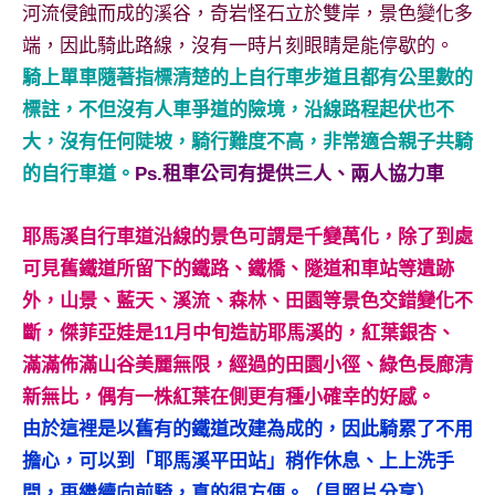
河流侵蝕而成的溪谷，奇岩怪石立於雙岸，景色變化多
專
端，因此騎此路線，沒有一時片刻眼睛是能停歇的。
欄、
觀
騎上單車隨著指標清楚的上自行車步道且都有公里數的
光
標註，不但沒有人車爭道的險境，沿線路程起伏也不
局
大，沒有任何陡坡，騎行難度不高，非常適合親子共騎
合
的自行車道。
Ps.租車公司有提供三人、兩人協力車
作
達
人
耶馬溪自行車道沿線的景色可謂是千變萬化，除了到處
對
可見舊鐵道所留下的鐵路、鐵橋、隧道和車站等遺跡
象。
外，山景、藍天、溪流、森林、田園等景色交錯變化不
★
斷，傑菲亞娃是11月中旬造訪耶馬溪的，紅葉銀杏、
滿滿佈滿山谷美麗無限，經過的田園小徑、綠色長廊清
新無比，偶有一株紅葉在側更有種小確幸的好感。
由於這裡是以舊有的鐵道改建為成的，因此騎累了不用
擔心，可以到「耶馬溪平田站」稍作休息、上上洗手
間，再繼續向前騎，真的很方便。（見照片分享）