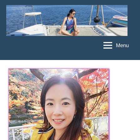
Skip
to
content
Menu
傑
★
傑
菲
菲
亞
亞
娃
娃
粉
JEFFIA
絲
FANG
團、
主
題
旅
遊、
達