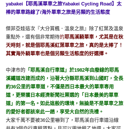
景
yabakei【耶馬溪單車之旅Yabakei Cycling Road】太
節
棒的單車路線了/海外單車之旅是另類的生活態度
目
主
傑菲亞娃這次『大分賞楓．溫泉之旅』除了紅葉及溫泉
持、
吳
重點外，還有個非常期待
的
耶馬溪騎單車，尤其是在秋
哥
天時刻，就是個耶馬溪紅葉單車之旅，真的是太棒了！
窟
其實海外騎單車也是個另類生活態度的好選擇。
泰
國
中津市的
「耶馬溪自行車道」於1982年由廢線的耶馬
旅
遊
溪鐵道改建而成的，沿著大分縣耶馬溪到山國町，全長
書
約36公里的單車道，不僅是西日本最大的單車専用
作
道，更榮獲日本經濟新聞社票選的「日本最美的單車
者、
道」的第一名。如此這般的環境，無論是不是單車之旅
各
的愛好者都該來此一趟，享受大自然的洗禮。
發
表
大家千萬不要被36公里嚇到了，耶馬溪自行車道沿線
會
共有3個自行車租賃點，且可以甲地租乙地還，大家可