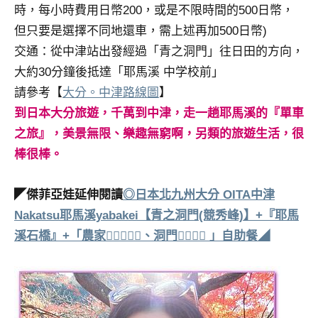
時，每小時費用日幣200，或是不限時間的500日幣，
但只要是選擇不同地還車，需上述再加500日幣)
交通：從中津站出發經過「青之洞門」往日田的方向，
大約30分鐘後抵達「耶馬溪 中学校前」
請參考【
大分。中津路線圖
】
到日本大分旅遊，千萬到中津，走一趟耶馬溪的『單車
之旅』，美景無限、樂趣無窮啊，另類的旅遊生活，很
棒很棒。
◤傑菲亞娃延伸閱讀
◎日本北九州大分 OITA中津
Nakatsu耶馬溪yabakei【青之洞門(競秀峰)】+『耶馬
溪石橋』+「農家、洞門 」自助餐◢