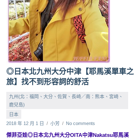
人
帶
路、
旅
遊
節
目
來
賓、
◎日本北九州大分中津【耶馬溪單車之
News
旅】找不到形容詞的舒活
金
探
九州(北：福岡、大分、佐賀、長崎／南：熊本、宮崎、
號
節
鹿兒島)
目
日本
班
2018 年 12 月 1 日
小芳
No comments
底、
外
傑菲亞娃◎日本北九州大分OITA中津Nakatsu耶馬溪