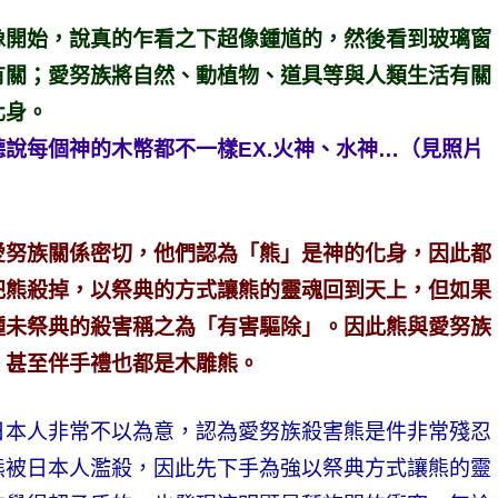
像開始，說真的乍看之下超像鍾馗的，然後看到玻璃窗
有關；愛努族將自然、動植物、道具等與人類生活有關
化身。
說每個神的木幣都不一樣EX.火神、水神…（見照片
愛努族關係密切，他們認為「熊」是神的化身，因此都
把熊殺掉，以祭典的方式讓熊的靈魂回到天上，但如果
種未祭典的殺害稱之為「有害驅除」。因此熊與愛努族
，甚至伴手禮也都是木雕熊。
日本人非常不以為意，認為愛努族殺害熊是件非常殘忍
熊被日本人濫殺，因此先下手為強以祭典方式讓熊的靈