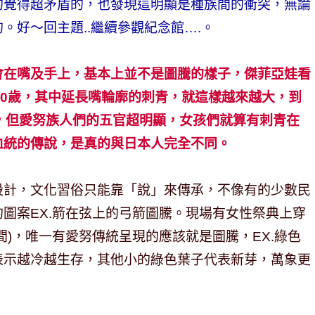
的覺得超矛盾的，也發現這明顯是種族間的衝突，無論
。好～回主題..繼續參觀紀念館….。
會在嘴及手上，基本上並不是圖騰的樣子，傑菲亞娃看
歲、20歲，其中延長嘴輪廓的刺青，就這樣越來越大，到
，但愛努族人們的五官超明顯，女孩們就算有刺青在
血統的傳說，是真的與日本人完全不同。
設計，文化習俗只能靠「說」來傳承，不像有的少數民
圖案EX.箭在弦上的弓箭圖騰。現場有女性祭典上穿
間)，唯一有愛努傳統呈現的應該就是圖騰，EX.綠色
表示越冷越生存，其他小的綠色葉子代表新芽，萬象更