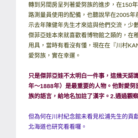
轉到另間房呈列著愛努族的進步，在150
路測量員使用的配備，也聽說早在2005
示去年陳健年先生才來這與他們交流，少
傑菲亞娃本來就喜歡看博物館之類的，在
用具，當時有看沒有懂，現在在『川村KA
愛努族，實在幸運。
只是傑菲亞娃不太明白一件事，這幾天認識
年～1888年）是最重要的人物。他對愛努
族的語言，給地名加註了漢字。2.通過觀
但為何在川村紀念館未看見松浦先生的貢
北海道也研究看看囉。