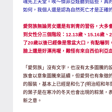
魂先上天堂。唉～傑菲亞娃聽到這些，真
專
如何，我個人還是認為自然死亡才是正確的
欄、
觀
愛努族無論男女還是有刺青的習俗，大多
光
到女性分三個階段：12.13歲、15.16
局
合
了20歲以後已經像是雪盆大口，有點嚇到
作
臉上還是好漂亮喔，難怪有來自西伯利亞
達
人
「愛努族」沒有文字，也沒有太多圖騰的
對
族會以意象圖騰來延續，但愛努也有象徵的
象。
的服裝，基本上已經是和化了(明治昭和年
★
的葉子是在寒冷的冬天也會出現的粽葉，
新之意。