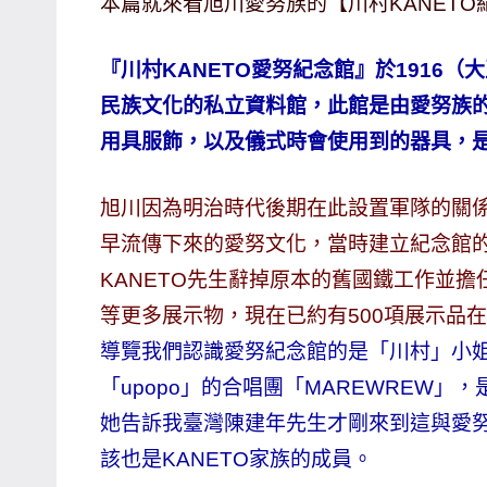
本篇就來看旭川愛努族的【川村KANETO紀念館Ka
哥
窟
『川村KANETO愛努紀念館』於1916
泰
民族文化的私立資料館，此館是由愛努族
國
用具服飾，以及儀式時會使用到的器具，
旅
遊
旭川因為明治時代後期在此設置軍隊的關
書
早流傳下來的愛努文化，當時建立紀念館的是
作
者、
KANETO先生辭掉原本的舊國鐵工作並
各
等更多展示物，現在已約有500項展示品
發
導覽我們認識愛努紀念館的是「川村」小
表
「upopo」的合唱團「MAREWREW
會
她告訴我臺灣陳建年先生才剛來到這與愛
及
活
該也是KANETO家族的成員。
動