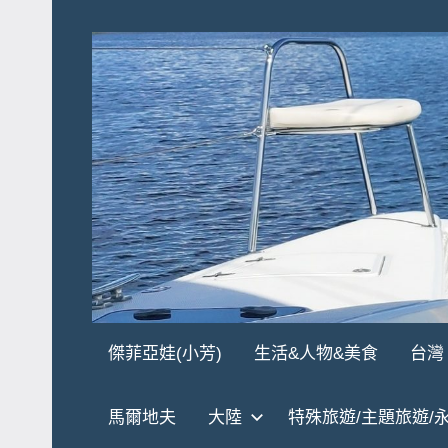
Skip
to
content
傑
★
傑菲亞娃(小芳)
生活&人物&美食
台灣
傑
菲
菲
馬爾地夫
大陸
特殊旅遊/主題旅遊/
亞
亞
娃