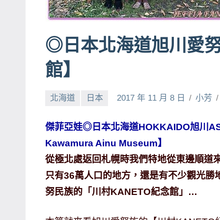
賓、
News
◎日本北海道旭川愛努
金
探
館】
號
節
目
北海道
日本
2017 年 11 月 8 日
小芳
班
底、
傑菲亞娃◎日本北海道HOKKAIDO旭川AS
外
Kawamura Ainu Museum】
景
從極北處返回札幌時我們特地從東邊順道來
節
只有36萬人口的地方，還是有不少觀光勝
目
努民族的「川村KANETO紀念館」…
主
持、
吳