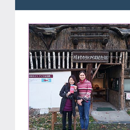
粉
娃
絲
團、
JEFFIA
主
FANG
題
旅
遊、
達
人
帶
路、
旅
遊
節
目
來