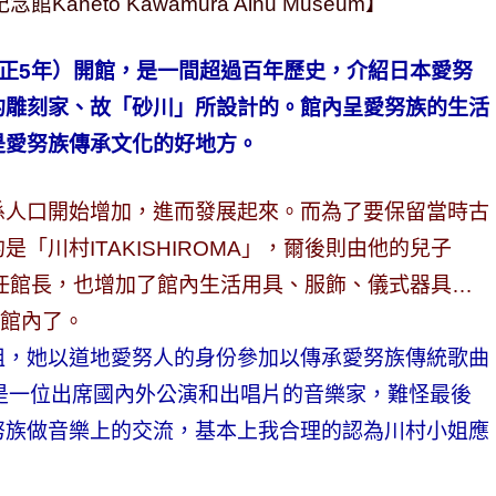
neto Kawamura Ainu Museum】
（大正5年）開館，是一間超過百年歷史，介紹日本愛努
的雕刻家、故「砂川」所設計的。館內呈愛努族的生活
是愛努族傳承文化的好地方。
係人口開始增加，進而發展起來。而為了要保留當時古
「川村ITAKISHIROMA」，爾後則由他的兒子
擔任館長，也增加了館內生活用具、服飾、儀式器具…
在館內了。
姐，她以道地愛努人的身份參加以傳承愛努族傳統歌曲
」，是一位出席國內外公演和出唱片的音樂家，難怪最後
努族做音樂上的交流，基本上我合理的認為川村小姐應