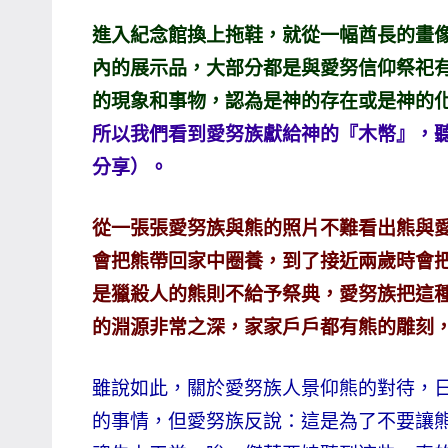
主
進入紀念館換上拖鞋，就從一幅酋長的畫
持、
內的展示品，大部分都是與愛努信仰祭祀
學
的現象和事物，認為是神的存在或是神的
校
所以我們看到愛努族獻給神的『木幣』，聽
企
分享）。
業
講
座、
從一張張愛努族與熊的照片不難看出熊與
部
會把熊帶回家中圈養，到了接近兩歲時會
落
是獵殺人的熊則不給予祭典，愛努族把這
客
的淵源非常之深，家家戶戶都有熊的雕刻
及
旅
雖說如此，關於愛努族人景仰熊的對待，
遊
的事情，但愛努族反說：這是為了不要讓
雜
誌