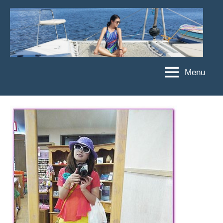
Skip
to
content
Menu
傑
★
傑
菲
菲
亞
亞
娃
娃
粉
JEFFIA
絲
FANG
團、
主
題
旅
遊、
達