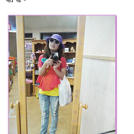
場】喔～
及
活
動
主
持、
學
校
企
業
講
座、
部
落
客
及
旅
遊
雜
誌