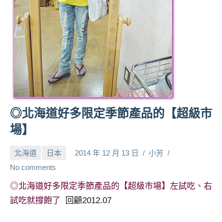
人
帶
路、
旅
遊
節
目
來
賓、
◎北海道好多限定季節產品的【超級市
News
場】
金
探
北海道
日本
2014 年 12 月 13 日
小芳
號
節
No comments
目
◎北海道好多限定季節產品的【超級市場】左試吃、右
班
試吃就撐飽了
回顧2012.07
底、
外