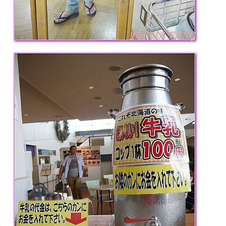
專
欄、
觀
光
局
合
作
達
人
對
象。
★