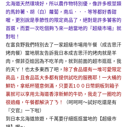
景
北海道天然環境好，所以農作物特別優，像許多根莖類
節
的馬鈴薯、胡（白）蘿蔔，南瓜．．．等等都好香甜
目
喔，更別說是季節性的限定商品了，絕對是許多饕客的
主
首選，而要一次吃個夠ㄋ來一趟當地的『超級市場』就
持、
吳
對啦！
哥
在富良野我們特別去了一家超級市場用午餐（成吉思汗
窟
烤肉餐）當地朋友告訴我日本成吉思汗的烤肉就是羊
泰
肉，傑菲亞娃因為不吃羊肉，就到前面的超市逛逛，我
國
的天ㄚ！也太多東西了吧，
除了食品還有一堆可愛限定
旅
遊
商品，且食品區大多都有提供試吃的服務耶！一大桶的
書
鮮奶，拿紙杯隨意倒滿，只要丟1００日幣銅板到箱子
作
裏就可以享用北海道香淳新鮮的牛奶，我走了一圈吃的
者、
很過癮，午餐都解決了ㄋ！
（呵呵呵～試好吃還是有
各
發
『交官』一下啦）
表
到日本北海道旅遊，千萬要仔細逛逛當地的【超級市
會