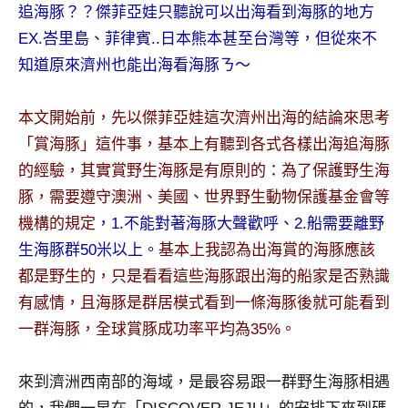
景
追海豚？？傑菲亞娃只聽說可以出海看到海豚的地方
節
EX.峇里島、菲律賓..日本熊本甚至台灣等，但從來不
目
知道原來濟州也能出海看海豚ㄋ～
主
持、
吳
本文開始前，先以傑菲亞娃這次濟州出海的結論來思考
哥
「賞海豚」這件事，基本上有聽到各式各樣出海追海豚
窟
的經驗，其實賞野生海豚是有原則的：為了保護野生海
泰
豚，需要遵守澳洲、美國、世界野生動物保護基金會等
國
機構的規定
，1.不能對著海豚大聲歡呼、2.船需要離野
旅
遊
生海豚群50米以上。
基本上我認為出海賞的海豚應該
書
都是野生的，只是看看這些海豚跟出海的船家是否熟識
作
有感情，且海豚是群居模式看到一條海豚後就可能看到
者、
一群海豚，全球賞豚成功率平均為35%。
各
發
表
來到濟洲西南部的海域，是最容易跟一群野生海豚相遇
會