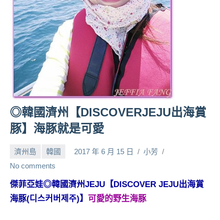
人
帶
路、
旅
遊
節
目
來
賓、
◎韓國濟州【DISCOVERJEJU出海賞
News
豚】海豚就是可愛
金
探
濟州島
韓國
2017 年 6 月 15 日
小芳
號
節
No comments
目
傑菲亞娃◎韓國濟州JEJU【DISCOVER JEJU出海賞
班
海豚(디스커버제주)】
可愛的野生海豚
底、
外