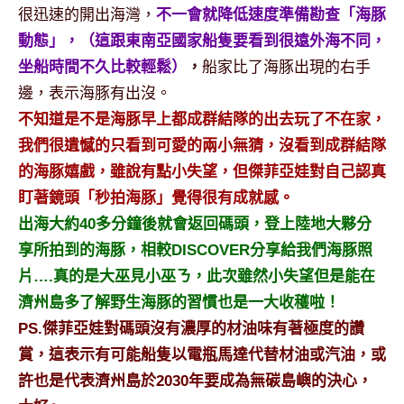
很迅速的開出海灣，
不一會就降低速度準備勘查「海豚
專
動態」，（這跟東南亞國家船隻要看到很遠外海不同，
欄、
觀
坐船時間不久比較輕鬆）
，
船家比了海豚出現的右手
光
邊，表示海豚有出沒。
局
不知道是不是海豚早上都成群結隊的出去玩了不在家，
合
我們很遺憾的只看到可愛的兩小無猜，沒看到成群結隊
作
達
的海豚嬉戲，雖說有點小失望，但傑菲亞娃對自己認真
人
盯著鏡頭「秒拍海豚」覺得很有成就感。
對
出海大約40多分鐘後就會返回碼頭，登上陸地大夥分
象。
享所拍到的海豚，相較DISCOVER分享給我們海豚照
★
片….真的是大巫見小巫ㄋ，此次雖然小失望但是能在
濟州島多了解野生海豚的習慣也是一大收穫啦！
PS.傑菲亞娃對碼頭沒有濃厚的材油味有著極度的讚
賞，這表示有可能船隻以電瓶馬達代替材油或汽油，或
許也是代表濟州島於2030年要成為無碳島嶼的決心，