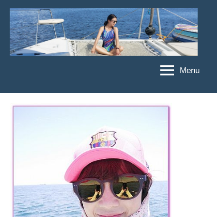
Skip
to
content
Menu
傑
★
傑
菲
菲
亞
亞
娃
娃
粉
JEFFIA
絲
FANG
團、
主
題
旅
遊、
達