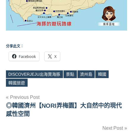
分享此文：
Facebook
X
DISCOVERJEJU出海賞海豚
景點
濟州島
韓國
Tags
韓國旅遊
文
Previous Post
◎韓國濟州【NORI弄梅園】大自然中的現代
章
感性空間
導
Next Post