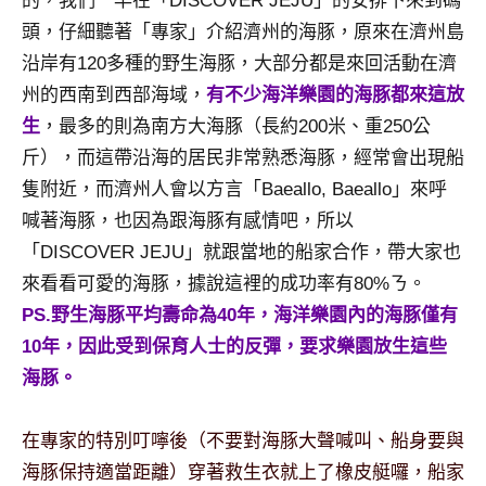
的，我們一早在「DISCOVER JEJU」的安排下來到碼
及
頭，仔細聽著「專家」介紹濟州的海豚，原來在濟州島
活
沿岸有120多種的野生海豚，大部分都是來回活動在濟
動
主
州的西南到西部海域，
有不少海洋樂園的海豚都來這放
持、
生
，最多的則為南方大海豚（長約200米、重250公
學
斤），而這帶沿海的居民非常熟悉海豚，經常會出現船
校
隻附近，而濟州人會以方言「Baeallo, Baeallo」來呼
企
喊著海豚，也因為跟海豚有感情吧，所以
業
講
「DISCOVER JEJU」就跟當地的船家合作，帶大家也
座、
來看看可愛的海豚，據說這裡的成功率有80%ㄋ。
部
PS.野生海豚平均壽命為40年，海洋樂園內的海豚僅有
落
10年，因此受到保育人士的反彈，要求樂園放生這些
客
海豚。
及
旅
遊
在專家的特別叮嚀後（不要對海豚大聲喊叫、船身要與
雜
海豚保持適當距離）穿著救生衣就上了橡皮艇囉，船家
誌