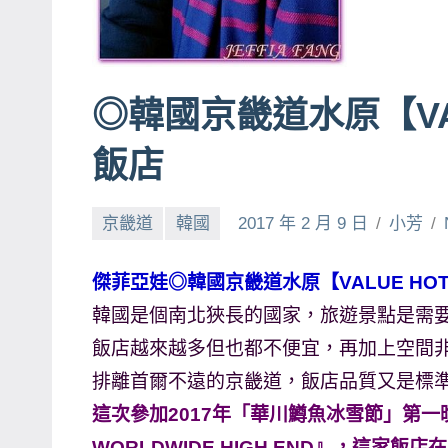
賓、
News
金
◎韓國京畿道水原【VA
探
號
飯店
節
目
京畿道
韓國
2017 年 2 月 9 日
小芳
班
底、
外
傑菲亞娃◎韓國京畿道水原【VALUE HOTE
景
韓國是個南北狹長的國家，旅遊景點是需
節
飯店越來越多但也都不便宜，再加上空間
目
排離首爾不遠的京畿道，飯店品質又是標
主
這次參加2017年「華川鱒魚冰雪節」第一晚
持、
WORLDWIDE HIGH END』，這家飯店
吳