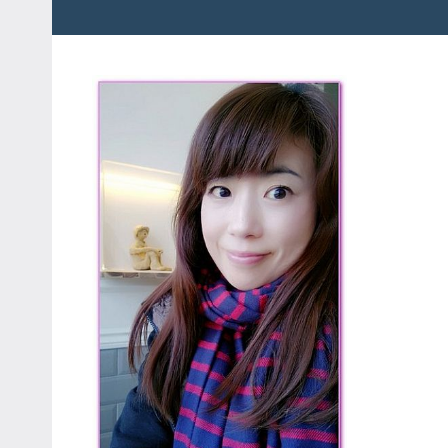
粉
娃
絲
團、
JEFFIA
主
FANG
題
旅
遊、
達
人
帶
路、
旅
遊
節
目
來