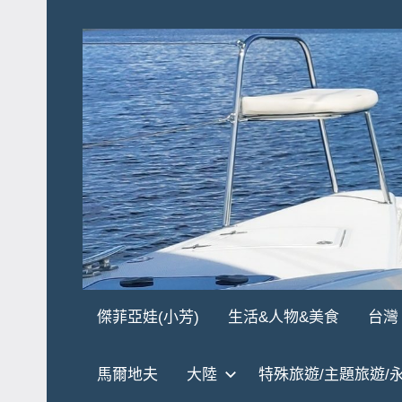
Skip
to
content
傑
★
傑菲亞娃(小芳)
生活&人物&美食
台灣
傑
菲
菲
馬爾地夫
大陸
特殊旅遊/主題旅遊/
亞
亞
娃