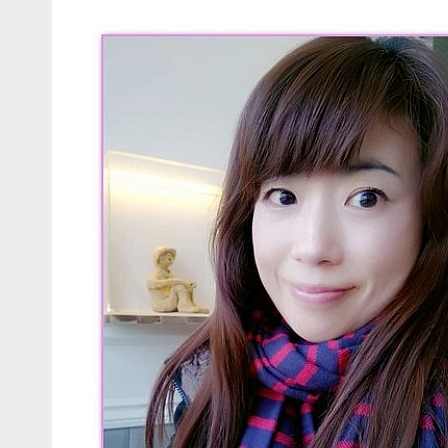
主
持、
學
校
企
業
講
座、
部
落
客
及
旅
遊
雜
誌