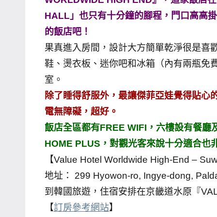
哥
HALL」也只有十分鐘的腳程，門口高高掛
窟
的飯店吧！
泰
果真進入房間，設計大方簡單乾淨很是喜
國
鞋、燙衣板、迷你吧和冰箱（內有兩瓶免
旅
室。
遊
除了睡得舒服外，最讓傑菲亞娃覺得貼心的
書
作
電無障礙，超好。
者、
飯店全區都有FREE WIFI，六樓設有餐
各
HOME PLUS，對觀光客來說十分適合也
發
【Value Hotel Worldwide High-End – 
表
地址： 299 Hyowon-ro, Ingye-dong, Palda
會
及
到韓國旅遊，住宿安排在京畿道水原『VALUE 
活
【
訂房參考網站
】
動