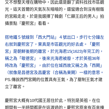
景
又不想整天埋在購物中，因此還是翻了資料找找市區觀
節
光，這天首爾的天氣灰灰暗暗的，還蠻適合到沒有樹蔭
目
的宮殿走走，於是我選擇了韓劇「仁顯王后的男人」拍
主
攝景點『慶熙宮』看看。
持、
吳
哥
搭地鐵５號線到「西大門站」４號出口，步行七分鐘左
窟
右就到慶熙宮了，果真是市區觀光的好去處。「慶熙
泰
宮」是朝鮮後期的離宮，於光海君15(1623)年完工的，
國
稱之為「敬德宮」，後來光海君被廢，才於英祖36年
旅
時改為「慶熙宮」，由於位在城西故又稱之為「西闕」
遊
書
（就像是昌德宮及昌慶宮（合稱為東闕）一樣的意思。
作
PS.傳說西門宮闕的位置具有王氣，為了壓制王氣才建
者、
立了離宮。
各
發
慶熙宮大概有10代國王居住於此，特別是英祖，在位
表
會
期間有一半時間都是在這渡過的。慶熙宮原來有百來棟