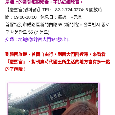
屋牆上的雕刻都很精緻，不妨細細欣賞。
專
【慶熙宮(경희궁)】TEL: +82-2-724-0274~6 開放時
欄、
間：09:00-18:00 休息日：每週一+元旦
觀
光
首爾特別市鍾路區新門內路55 (新門路)서울특별시 종로
局
구 새문안로 55 (신문로)
合
交通：地鐵5號線西大門站4號出口
作
達
到韓國旅遊、首爾自由行，到西大門附近時，來看看
人
對
『慶熙宮』，對朝鮮時代國王所生活的地方會有多一點
象。
的了解喔！
★