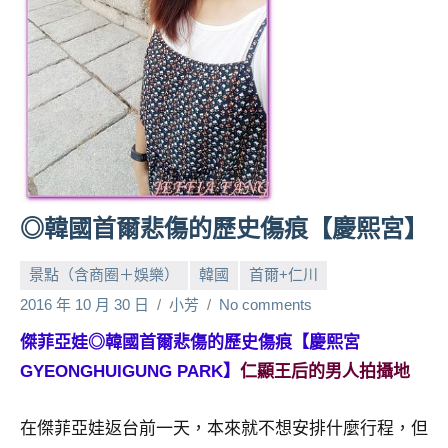
人
帶
路、
旅
遊
節
目
來
賓、
◎韓國首爾悲傷的歷史傷痕【慶熙宮】
News
金
景點（含商圈＋娛樂）
韓國
首爾+仁川
探
2016 年 10 月 30 日
小芳
No comments
號
節
傑菲亞娃◎韓國首爾悲傷的歷史傷痕【慶熙宮
目
GYEONGHUIGUNG PARK】
仁顯王后的男人拍攝地
班
底、
在傑菲亞娃返台前一天，本來就不想安排什麼行程，但
外