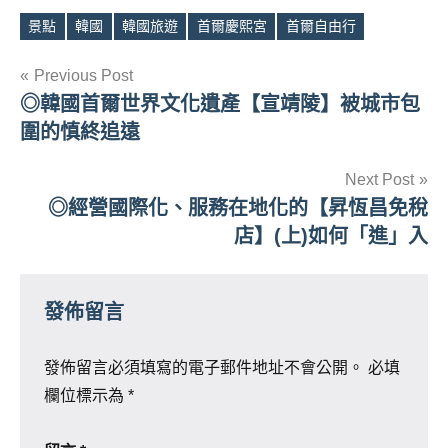
景點
韓國
韓國旅遊
首爾慶熙宮
首爾自由行
Tags
文
Previous Post
◎韓國首爾世界文化遺產【宣靖陵】被城市包
章
圍的慎終追遠
導
Next Post
覽
◎經營國際化、服務在地化的【昇恆昌免稅
店】(上)如何「進」入
發佈留言
發佈留言必須填寫的電子郵件地址不會公開。
必填
欄位標示為
*