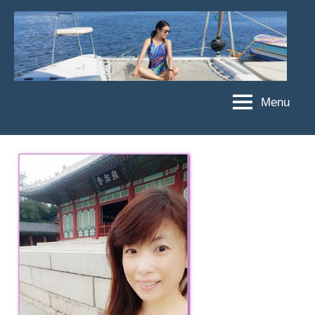
Skip
to
content
Menu
傑
★
傑
菲
菲
亞
亞
娃
娃
粉
JEFFIA
絲
FANG
團、
主
題
旅
遊、
達