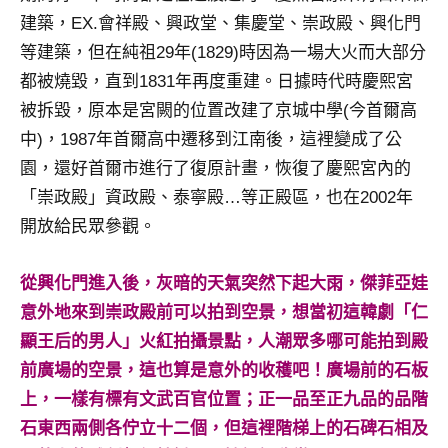
及
建築，EX.會祥殿、興政堂、集慶堂、崇政殿、興化門
活
等建築，但在純祖29年(1829)時因為一場大火而大部分
動
都被燒毀，直到1831年再度重建。日據時代時慶熙宮
主
被拆毀，原本是宮闕的位置改建了京城中學(今首爾高
持、
學
中)，1987年首爾高中遷移到江南後，這裡變成了公
校
園，還好首爾市進行了復原計畫，恢復了慶熙宮內的
企
「崇政殿」資政殿、泰寧殿…等正殿區，也在2002年
業
開放給民眾參觀。
講
座、
部
從興化門進入後，灰暗的天氣突然下起大雨，傑菲亞娃
落
意外地來到崇政殿前可以拍到空景，想當初這韓劇「仁
客
顯王后的男人」火紅拍攝景點，人潮眾多哪可能拍到殿
及
前廣場的空景，這也算是意外的收穫吧！廣場前的石板
旅
遊
上，一樣有標有文武百官位置；正一品至正九品的品階
雜
石東西兩側各佇立十二個，但這裡階梯上的石碑石相及
誌