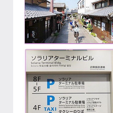
專
欄、
觀
光
局
合
作
達
人
對
象。
★