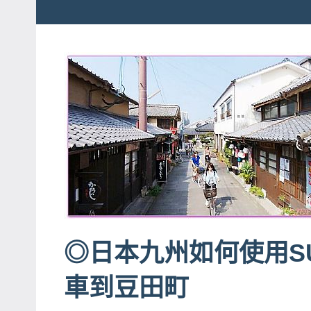
粉
娃
絲
團、
JEFFIA
主
FANG
題
旅
遊、
達
人
帶
路、
旅
◎日本九州如何使用SU
遊
節
車到豆田町
目
來