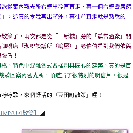
著歌從案內觀光所右轉出發直直走，再一個右轉彎居然
園」，這真的令我喜出望外，再往前直走就是熟悉的
步散策了，兩次都是從「一新橋」旁的「薰常酒廠」開
名咖啡店「珈啡談議所（鳩屋）」老伯伯看到我們依舊
溫馨ㄋ！
風格，特色中混雜各式各樣別具匠心的建築，真的是百
哉哉騎回案內觀光所，順道買了很特別的明信片，很是
車哼哼歌，來個舒活的『豆田町散策』喔！
MIYUKI散策】
◢