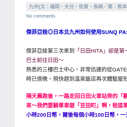
九州(北：福岡、大分、佐賀、長崎／南：熊本
賓、
No comments
News
金
傑菲亞娃◎日本北九州如何使用SUNQ PA
探
號
節
傑菲亞娃第三次來到
「日田HITA」卻是第
目
巴士前往日田～
班
熟悉的三樓巴士中心，非常迅速的從GATE 
底、
時已傍晚，飛快趕到溫泉飯店再次體驗屋
外
景
節
隔天晨跑後，一路走回日田火車站旁的「
目
來～我們要騎單車遊「豆田町」啊，租這單
主
小時200日幣，爾後每個小時100日幣，一
持、
吳