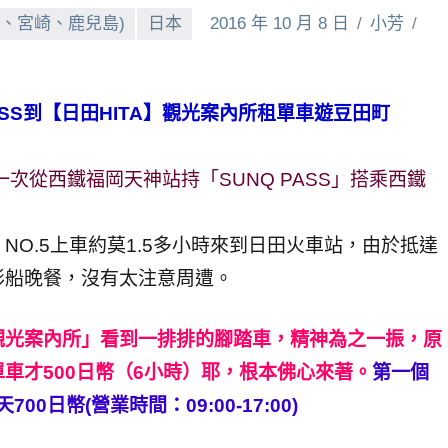
、宮崎、鹿兒島)
日本
2016 年 10 月 8 日
小芳
SS到【日田HITA】觀光案內
所租單車遊豆田町
一次從西鐵福岡天神站持「SUNQ PASS」搭乘西鐵
NO.5上車約莫1.5多小時來到日田火車站，由於抵達
形船晚餐，沒有太注意周遭。
觀光
案內
所」看到一排排的腳踏車，精神為之一振，原
車才500日幣（6小時）耶，根本佛心來著。
第一個
天700日幣
(營業時間：09:00-17:00)