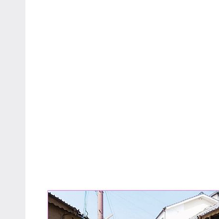
主
持、
學
校
企
業
講
座、
部
落
客
及
旅
遊
雜
誌