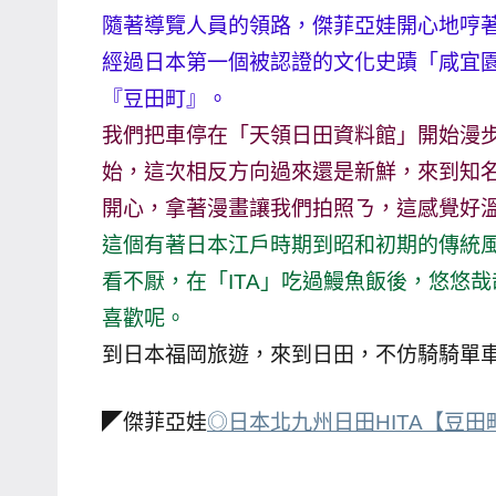
隨著導覽人員的領路，傑菲亞娃開心地哼
哥
經過日本第一個被認證的文化史蹟「咸宜
窟
泰
『豆田町』。
國
我們把車停在「天領日田資料館」開始漫
旅
始，這次相反方向過來還是新鮮，來到知
遊
開心，拿著漫畫讓我們拍照ㄋ，這感覺好
書
這個有著日本江戶時期到昭和初期的傳統
作
者、
看不厭，在「ITA」吃過鰻魚飯後，悠悠
各
喜歡呢。
發
到日本福岡旅遊，來到日田，不仿騎騎單
表
會
◤傑菲亞娃
◎日本北九州日田HITA【豆田町
及
活
動