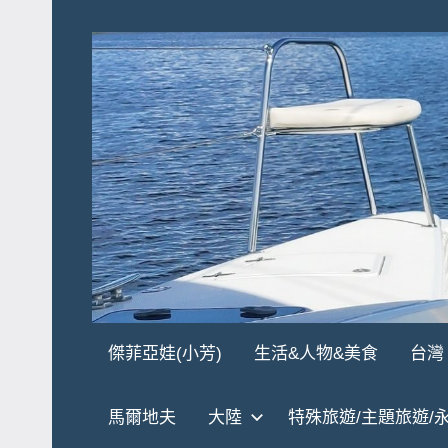
Skip
to
content
傑
★
傑菲亞娃(小芳)
生活&人物&美食
台灣
傑
菲
菲
馬爾地夫
大陸
特殊旅遊/主題旅遊/
亞
亞
娃