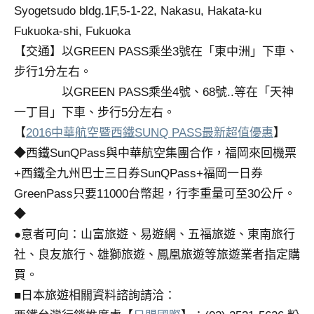
Syogetsudo bldg.1F,5-1-22, Nakasu, Hakata-ku
專
Fukuoka-shi, Fukuoka
欄、
觀
【交通】以GREEN PASS乘坐3號在「東中洲」下車、
光
步行1分左右。
局
以GREEN PASS乘坐4號、68號..等在「天神
合
一丁目」下車、步行5分左右。
作
【
2016中華航空暨西鐵SUNQ PASS最新超值優惠
】
達
人
◆西鐵SunQPass與中華航空集團合作，福岡來回機票
對
+西鐵全九州巴士三日券SunQPass+福岡一日券
象。
GreenPass只要11000台幣起，行李重量可至30公斤。
★
◆
●意者可向：山富旅遊、易遊網、五福旅遊、東南旅行
社、良友旅行、雄獅旅遊、鳳凰旅遊等旅遊業者指定購
買。
■日本旅遊相關資料諮詢請洽：