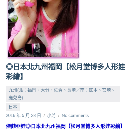
人
帶
路、
旅
遊
節
目
來
賓、
◎日本北九州福岡【松月堂博多人形娃
News
彩繪】
金
探
九州(北：福岡、大分、佐賀、長崎／南：熊本、宮崎、
號
節
鹿兒島)
目
日本
班
2016 年 9 月 28 日
小芳
No comments
底、
外
傑菲亞娃◎日本北九州福岡【松月堂博多人形娃彩繪】