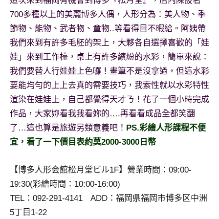
這次來到福岡有機會到博多『松月堂』，店內陳設著
及
700多種以上的美麗博多人偶，人形分為：美人物、季
活
節物、能物、武者物、童物..等看得目不暇給。阿姨帶
動
主
我們來到有許多毛胚的架上，大夥各自選擇喜歡的「娃
持、
娃」來到工作檯，桌上有許多繽紛的水彩，簡單來說：
學
我們要替人行娃娃上色囉！畫筆不是沒拿過，但這水彩
校
要能均勻的上上去真的需要技巧，我索性就以水彩特性
企
渲染在娃娃上，自己都覺得天才ㄋ！花了一個小時完成
業
講
作品，大家妳看我我看妳的….再看看成品全都笑翻
座、
了…這也算是旅遊另類意義吧！
PS.彩繪人形課程不便
部
宜，看了一下價目表約莫2000-3000日幣
落
客
【博多人形会館松月堂ビル1F】營業時間：09:00-
及
旅
19:30(彩繪時間：10:00-16:00)
遊
TEL：092-291-4141 ADD：福岡県福岡市博多区中洲
雜
5丁目1-22
誌