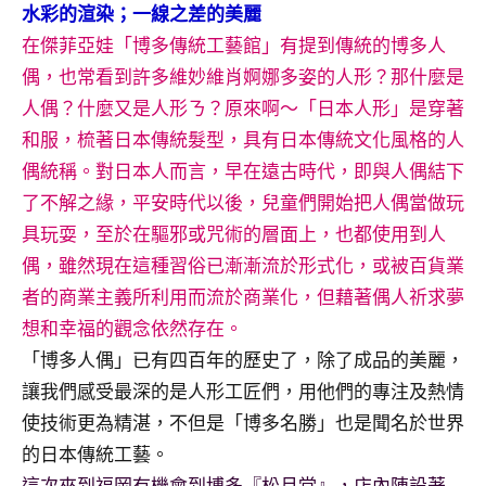
景
水彩的渲染；一線之差的美麗
節
在傑菲亞娃「博多傳統工藝館」有提到傳統的博多人
目
偶，也常看到許多維妙維肖婀娜多姿的人形？那什麼是
主
人偶？什麼又是人形ㄋ？原來啊～「日本人形」是穿著
持、
吳
和服，梳著日本傳統髮型，具有日本傳統文化風格的人
哥
偶統稱。對日本人而言，早在遠古時代，即與人偶結下
窟
了不解之緣，平安時代以後，兒童們開始把人偶當做玩
泰
具玩耍，至於在驅邪或咒術的層面上，也都使用到人
國
偶，雖然現在這種習俗已漸漸流於形式化，或被百貨業
旅
遊
者的商業主義所利用而流於商業化，但藉著偶人祈求夢
書
想和幸福的觀念依然存在。
作
「博多人偶」已有四百年的歷史了，除了成品的美麗，
者、
讓我們感受最深的是人形工匠們，用他們的專注及熱情
各
使技術更為精湛，不但是「博多名勝」也是聞名於世界
發
表
的日本傳統工藝。
會