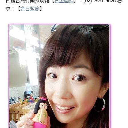
西鐵台灣行銷推廣處【
日盟國際
】：(02) 2531-5626 粉
專：【
遊日盟族
】