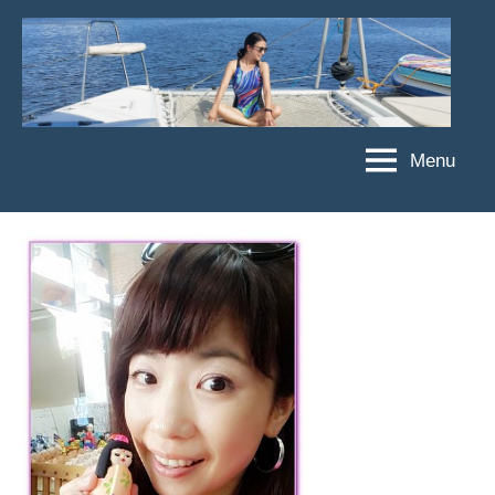
Skip
to
content
Menu
傑
★
傑
菲
菲
亞
亞
娃
娃
粉
JEFFIA
絲
FANG
團、
主
題
旅
遊、
達