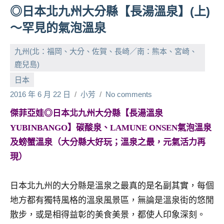
◎日本北九州大分縣【長湯溫泉】(上)
人
帶
～罕見的氣泡溫泉
路、
旅
九州(北：福岡、大分、佐賀、長崎／南：熊本、宮崎、
遊
鹿兒島)
節
日本
目
2016 年 6 月 22 日
小芳
No comments
來
賓、
傑菲亞娃◎日本北九州大分縣【長湯溫泉
News
YUBINBANGO】碳酸泉、LAMUNE ONSEN氣泡溫泉
金
及螃蟹溫泉（大分縣大好玩；溫泉之最，元氣活力再
探
號
現）
節
目
日本北九州的大分縣是溫泉之最真的是名副其實，每個
班
地方都有獨特風格的溫泉風景區，無論是溫泉街的悠閒
底、
散步，或是相得益彰的美食美景，都使人印象深刻。
外