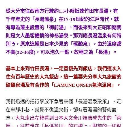
景
節
從大分市往西南方行駛約1.5小時抵達竹田市長湯，有
目
千年歷史的「長湯溫泉」在17-19世紀的江戶時代，就
主
有專為藩主設置的「御前湯」，而後來到大正昭和期間
持、
吳
則是文人墨客鍾情的神祕湯泉。那到底長湯溫泉有何特
哥
別ㄋ，原來這裡是日本少見的「碳酸泉」，由於溫度都
窟
不高(32-36度)，可以泡久一點，故稱之為「長湯」。
泰
國
基本上來到竹田長湯，一定直接先到飯店，我們這次入
旅
遊
住有百年歷史的大丸飯店，這一篇要先分享大丸旅館的
書
碳酸泉湯及有合作的「LAMUNE ONSEN氣泡溫泉」。
作
者、
我們迅速的把行李放下急著來個「長湯溫泉散策」，走
各
在寧靜小巷，感覺不像溫泉街，卻有著濃濃的藝術氣
發
表
息，
大丸走出左轉看到日本大文豪川端康成先生的「茶
會
房」，往前走在「長湯芹川」的石橋上，眼前的一切很