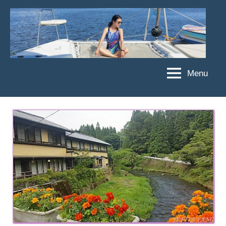
Skip
to
content
Menu
傑
★
傑
菲
菲
亞
亞
娃
娃
粉
JEFFIA
絲
FANG
團、
主
題
旅
遊、
達