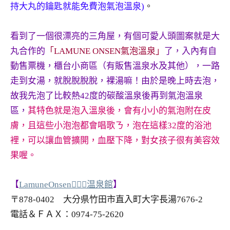
持大丸的鑰匙就能免費泡氣泡溫泉)
。
專
欄、
觀
看到了一個很漂亮的三角屋，有個可愛人頭圖案就是大
光
丸合作的
「LAMUNE ONSEN氣泡溫泉」
了，入內有自
局
動售票機，櫃台小商區（有販售溫泉水及其他），一路
合
走到女湯，就脫脫脫脫，裸湯嘛！由於是晚上時去泡，
作
故我先泡了比較熱42度的碳酸溫泉後再到氣泡溫泉
達
人
區，
其特色就是泡入溫泉後，會有小小的氣泡附在皮
對
膚，且這些小泡泡都會唱歌ㄋ，泡在這樣32度的浴池
象。
裡，可以讓血管擴開，血壓下降，對女孩子很有美容效
★
果喔。
【
LamuneOnsen温泉館
】
〒878-0402 大分県竹田市直入町大字長湯7676-2
電話＆ＦＡＸ：0974-75-2620