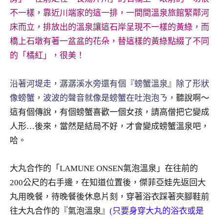
及
不一樣，靠近川端家的這一排，一間間溫泉旅館緊鄰河
活
床而立，排放出的溫泉讓這石岸呈現不一樣的黃綠，而
動
橋上石墩有著一盆盆的花朵，替這樣的黃綠點綴了不同
主
持、
的「橘紅」，很美！
學
校
沿著河堤走，潺潺溪水旁還有個『螃蟹溫泉』除了形狀
企
像螃蟹，波波的聲音就像是螃蟹在吐泡泡ㄋ，
聽說啊～
業
這有個傳說，有個螃蟹喜歡一個女孩，請高僧把它變成
講
座、
人形…後來，當然是結局不好，才會變成螃蟹溫泉吧，
部
哈。
落
客
大丸合作的「LAMUNE ONSEN氣泡溫泉」在往前的
及
200公尺的右手邊，在知道位置後，傑菲亞娃先返回大
旅
遊
丸用晚餐，待晚餐後休息片刻，穿著浴衣踩著夾腳鞋前
雜
往大丸合作的『氣泡溫泉』
(只要身穿大丸的浴衣或是
誌