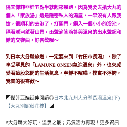
隔天傑菲亞娃五點半就起來晨跑，因為我要去搶大丸的
個人「家族湯」這是隱密私人的湯屋，一早沒有人跟我
搶，很順利的去泡了，打開門，鑽入一個小小的浴池，
隔著溪河望著山景，雨聲滴答滴答與溫泉的出水聲超和
諧的交響曲，好喜歡喔～
到日本大分縣旅遊，一定要來到『竹田市長湯』，除了
享受罕見的「LAMUNE ONSEN氣泡溫泉」外，也來感
受著這股悠閒的生活氣息，寧靜不喧嘩，樸實不浮誇，
我真的很喜歡～
◤傑菲亞娃延伸閱讀◎
日本北九州大分縣長湯溫泉(下)
【
大丸別館藤花樓】
◢
#大分縣大好玩，溫泉之最；元氣活力再現！更多資訊