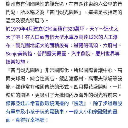
景
慶州市有個國際性的觀光區，在市區往東約六公里的普
節
門湖，所以稱之為『普門觀光園區』，這還是被指定的
目
溫泉及觀光特區ㄋ。
主
於1979年4月建立佔地面積有323萬坪，天ㄚ～這也太
持、
吳
大了吧！在入口處有個大型水車及高達12米的人工瀑
哥
布，觀光園地諾大的面積設有：遊覽船碼頭、六府村、
窟
Sonje美術館、普門露天舞臺、汽車劇院、慶州世界等
泰
娛樂設施。
國
旅
『普門觀光園區』非常國際化，所以國際會議中心、高
遊
爾夫球場、綜合性商店、飯店渡假村、高爾夫球場等設
書
施，都非常有韓國傳統的形式。四月櫻花盛開時，一片
作
粉紅的園區，更吸引了大批國內及海外的觀光客前來。
者、
傑菲亞娃非常喜歡環繞湖邊的『慢活』，除了步道還設
各
發
有單車及小孩子玩的電動車，一家大小和樂融融的畫
表
面，真得好幸福喔！
會