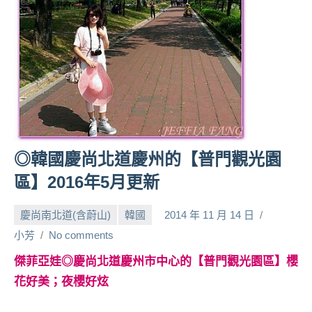
人
帶
路、
旅
遊
節
目
來
賓、
◎韓國慶尚北道慶州的【普門觀光園
News
區】2016年5月更新
金
探
慶尚南北道(含蔚山)
韓國
2014 年 11 月 14 日
號
節
小芳
No comments
目
傑菲亞娃◎慶尚北道慶州市中心的【普門觀光園區】櫻
班
花好美；夜櫻好炫
底、
外