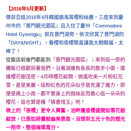
及
【2016年5月更新】
活
傑菲亞娃2016年4月韓國鎮海賞櫻粉絲團，三度來到慶
動
主
州市的『普門觀光園區』且入住了慶州「Commodore
持、
Hotel Gyeongju」就在普門湖旁，依次欣賞了普門湖的
學
「DAY&NIGHT」，春櫻和夜櫻簡直讓我大飽眼福，太
校
棒了！
企
從飯店前後門都能到
『普門觀光園區』；來到這一旁的
業
講
攤販已經歡迎著我們，沿著湖邊有長長的散步小道，道
座、
邊櫻花樹茂密，4月時櫻花綻開，微風吹來一片粉紅花
部
雪，甚是美麗，這粉紅色的花朵似乎是充滿了魔力，即
落
便是遇上小雨，都不管身上的雨絲反而擔心這一朵朵的
客
櫻花，這也算是種「憐香惜玉」吧！
及
旅
晚上的「夜櫻」更令人興奮，池畔邊垂櫻盛開如雪花般
遊
綻放，已是如詩畫般幽美景致，沒想到五光十色的燈光
雜
一陪伴，整個璀璨萬分。
誌