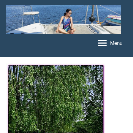
Skip
to
content
Menu
傑
★
傑
菲
菲
亞
亞
娃
娃
粉
JEFFIA
絲
FANG
團、
主
題
旅
遊、
達