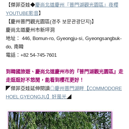
【傑菲亞娃◆
慶尚北道慶州『普門湖觀光園區』夜櫻
專
欄、
YOUTUBE影音
】
觀
【慶州普門觀光園區(경주 보문관광단지)】
光
慶尚北道慶州市新坪洞
局
地址： 446, Bomun-ro, Gyeongju-si, Gyeongsangbuk-
合
do, 南韓
作
達
電話：+82 54-745-7601
人
對
到韓國旅遊、慶尚北道慶州市的『普門湖觀光園區』走
象。
走逛逛好不悠閒，能看到櫻花更好！
★
◤傑菲亞娃延伸閱讀
◎慶州普門湖畔【COMMODORE
HOEL GYEONGJU】好風光
◢