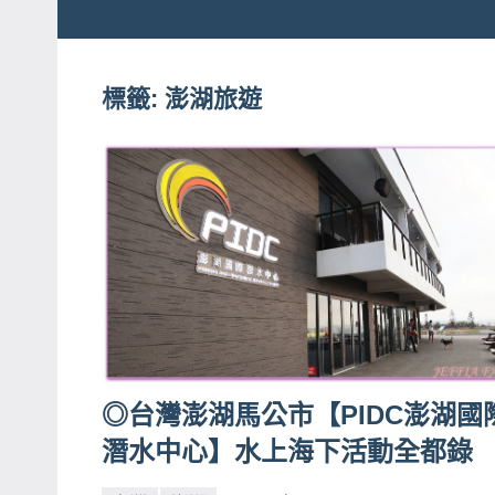
粉
娃
絲
團、
標籤:
澎湖旅遊
JEFFIA
主
FANG
題
旅
遊、
達
人
帶
路、
旅
遊
◎台灣澎湖馬公市【PIDC澎湖國
節
潛水中心】水上海下活動全都錄
目
來