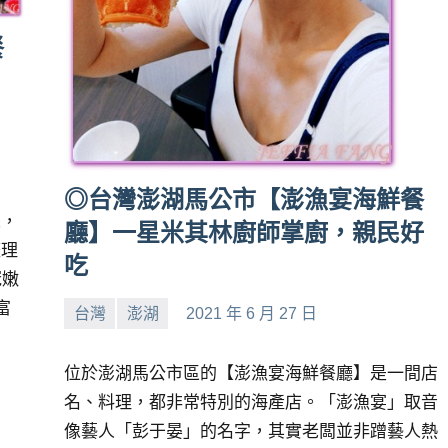
餐
、
◎台灣澎湖馬公市【澎漁宴海鮮餐
來，
廳】一星米其林廚師掌廚，親民好
整理
吃
冠嫩
富
台灣
澎湖
2021 年 6 月 27 日
小
No
芳
comments
位於澎湖馬公市區的【澎漁宴海鮮餐廳】是一間店
名、料理，都非常特別的海產店。「澎漁宴」取音
像藝人「彭于晏」的名字，其實老闆並非蹭藝人熱