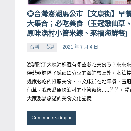
主
◎台灣澎湖馬公市【文康街】早
持、
大集合；必吃美食（玉冠嫩仙草
學
原味漁村小管米線、來福海鮮餐)
校
企
台灣
澎湖
2021 年 7 月 4 日
業
小
No
講
芳
comments
澎湖除了大啖海鮮還有哪些必吃美食ㄋ？來來
座、
傑菲亞娃除了幾兩篇分享的海鮮餐廳外，本篇
部
幾家必吃的推薦美食，ex文康街在地早餐、玉
落
仙草、我最愛原味漁村的小管麵線…..等等，豐
客
及
大家澎湖旅遊的美食文化記憶！
旅
遊
Continue reading
雜
誌