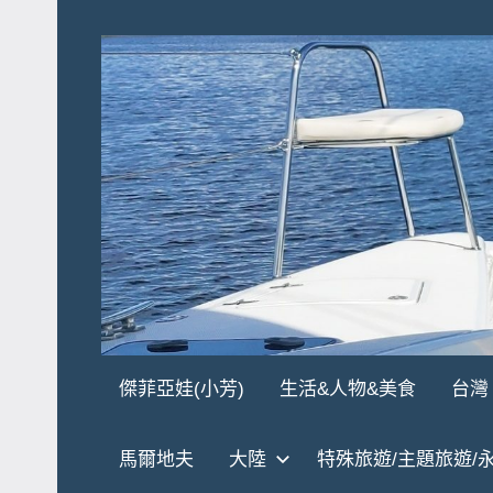
Skip
to
content
傑
★
傑菲亞娃(小芳)
生活&人物&美食
台灣
傑
菲
菲
馬爾地夫
大陸
特殊旅遊/主題旅遊/
亞
亞
娃