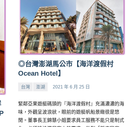
◎台灣澎湖馬公市【海洋渡假村
Ocean Hotel】
台灣
澎湖
2021 年 6 月 25 日
小
No
芳
comments
鮮
緊鄰亞果遊艇碼頭的『海洋渡假村』充滿濃濃的海
味，外觀呈波浪狀，眼前的遊艇帆船景緻很是悠
P
閒。董事長王錦慧小姐要求員工服務不能只是制式