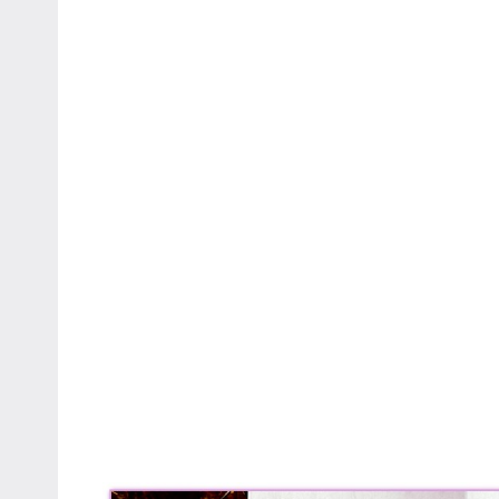
專
欄、
觀
光
局
合
作
達
人
對
象。
★