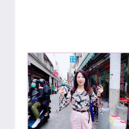
哥
窟
泰
國
旅
遊
書
作
者、
各
發
表
會
及
活
動