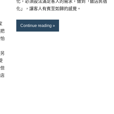
化，必須設法滿足客人的需求，做到「飯店民宿
化」，讓客人有賓至如歸的感覺。
家
Continue reading
就把
恐怕
，另
受
，但
，店