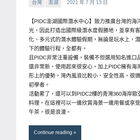
台灣
澎湖
2021 年 7 月 13 日
小
No
賓、
芳
comments
News
【PIDC澎湖國際潛水中心】致力推廣台灣的海
金
光，因此打造出國際級潛水度假勝地，並享有
探
化、多元式的潛水體驗假期，無論是玩水上，
號
下的體驗行程，全都有。
節
且PIDC非常注重設備，裝備不但選用知名進口
目
還非常新，使用起來很安心。加上PIDC擁有海
班
形上的優勢，灣內風浪比較小、安全性高，很
底、
初學者。
外
活動累了，還可以到PIDC2樓的青灣360海岸歐
景
料理，在這裡可以一邊欣賞海景一邊用餐或享
節
午茶，很是浪漫。
目
主
持、
Continue reading
吳