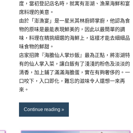
度，當初登記店名時，就寓有澎湖、漁業海鮮和宴
席料理的美意。
由於「澎漁宴」是一星米其林廚師掌廚，他認為食
物的原味是最能表現鮮美的，因此以最簡單的調
味，料理在精挑細選的海鮮上，這樣才能去細細品
味食物的鮮甜。
店家招牌『海膽仙人掌炒飯』最為正點，將澎湖特
有的仙人掌入菜，讓白飯有了淺淺的粉色及淡淡的
清香，加上鋪了滿滿海膽蛋，實在有夠奢侈的。一
口咬下，入口即化，難忘的滋味令人還想一來再
來。
Continue reading