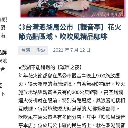
洋觀
◎台灣澎湖馬公市【觀音亭】花火
客製
節亮點區域、吹吹風精品咖啡
潛海
台灣
澎湖
2021 年 7 月 12 日
品牌
小
No
灣地
芳
comments
●澎湖不能錯過的【璀璨之夜】
適合
每年花火節都會在馬公市觀音亭晚上9:00施放煙
火。得天獨厚的海灣環境，有著無礙的視野，煙火
亞
施放地點與觀賞區只有約300公尺距離，高空絢爛
受下
煙火彷彿就在眼前，特別有臨場感，與浪漫虹橋相
互映襯，每當施放煙火時滿滿的人潮極為熱鬧。
吹吹風在馬公市區有多間分店，其中『吹吹風觀音
亭本店』位於馬公市區的民生路上，就在澎湖觀音