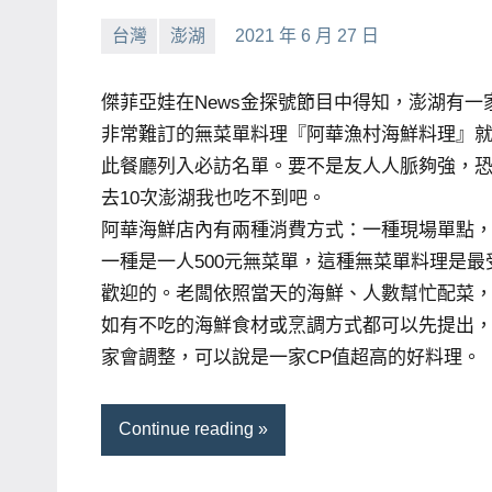
台灣
澎湖
2021 年 6 月 27 日
小
No
芳
comments
傑菲亞娃在News金探號節目中得知，澎湖有一
非常難訂的無菜單料理『阿華漁村海鮮料理』
此餐廳列入必訪名單。要不是友人人脈夠強，
去10次澎湖我也吃不到吧。
阿華海鮮店內有兩種消費方式：一種現場單點
一種是一人500元無菜單，這種無菜單料理是最
歡迎的。老闆依照當天的海鮮、人數幫忙配菜
如有不吃的海鮮食材或烹調方式都可以先提出
家會調整，可以說是一家CP值超高的好料理。
Continue reading