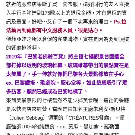
就近的服飾店果斷了買一套衣服，還好同行的友人直接
入手行李箱達到175歐以上的退稅金額，才有退稅的資
訊及畫面，好吧～又有了一個下次再來的理由。
Ps.拉
法葉內到處都有中文服務人員，很是貼心。
傑菲亞娃之所以倉促的完成購物，實在是因為要到頂樓
的餐廳排隊啊。
2019年『巴黎老佛爺百貨』將主館七樓觀景台圍牆全
部打掉以透明的玻璃帷幕，玻璃帷幕帶出的景點實在是
太美麗了，手一伸就好像把巴黎各大景點都放在手心
ex. 巴黎鐵塔、歌劇院、聖心堂等，如此這般吸引了眾
多訪客，顯然已經成為巴黎地標了。
來到美景無限的七樓當然不能少掉美食喔，這裡的餐廳
是以快閃店來經營，當晚是由知名主廚朱利安•斯貝格
（Julien Sebbag）領軍的「CRÉATURES餐廳」。餐
廳強調100%的純蔬食，ex. 黃瓜、黑加侖、羅勒茴