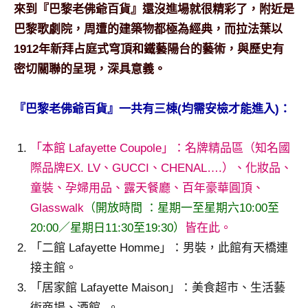
來到『巴黎老佛爺百貨』還沒進場就很精彩了，附近是
及
活
巴黎歌劇院，周遭的建築物都極為經典，而拉法葉以
動
1912年新拜占庭式穹頂和鐵藝陽台的藝術，與歷史有
主
密切關聯的呈現，深具意義
。
持、
學
『巴黎老佛爺百貨』一共有三棟(均需安檢才能進入)：
校
企
業
「本館 Lafayette Coupole」：名牌精品區（知名國
講
際品牌EX. LV、GUCCI、CHENAL….）、化妝品、
座、
童裝、孕婦用品、露天餐廳、百年豪華圓頂、
部
Glasswalk
（開放時間 ：星期一至星期六10:00至
落
客
20:00／星期日11:30至19:30）
皆在此。
及
「二館 Lafayette Homme」：男裝，此館有天橋連
旅
接主館。
遊
「居家館 Lafayette Maison」：美食超市、生活藝
雜
誌
術商場、酒館..。