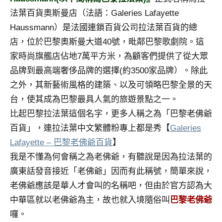
景
法葉百貨奧斯曼店（法語：Galeries Lafayette
節
目
Haussmann）是法國連鎖百貨公司拉法葉百貨的總
主
店，位於巴黎奧斯曼大道40號，毗鄰巴黎歌劇院。這
持、
家時尚旗艦店佔地7萬平方米，為顧客們提供了從大眾
吳
品牌到最高端奢侈品牌的選擇(約3500家品牌）。除此
哥
之外，其新藝術風格的建築、以及可領略巴黎全景的天
窟
泰
台，使其成為巴黎最具人氣的旅遊景點之一。
國
比起巴黎拉法葉這個名字，更多人稱之為「巴黎老佛爺
旅
百貨」，連拉法葉中文繁體粉專上都是秀【
Galeries
遊
Lafayette – 巴黎老佛爺百貨
】
書
我是不懂為何會稱之為老佛爺，有聽說是因為拉法葉的
作
者、
廣東話發音接近「老佛爺」因而有此稱號，簡單來說，
各
老佛爺應該是華人才會叫的名稱吧，但由於官方認為大
發
中華區就以老佛爺為主，故也就入境隨俗叫
巴黎老佛爺
表
囉。
會