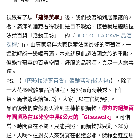
專
欄、
視覺有了場
「建築美學」
後，我們被帶領到居家館的2
觀
樓，滿滿的酒藏看得我們是目不暇給，接著就是體驗拉
光
法葉百貨「活動工坊」中的『
DUCLOT LA CAVE 品酒
局
合
課程
』h，由專家陪伴大家探索法國最好的葡萄酒，一
作
邊聽解說一邊喝著酒，本來就是此趟法國之旅的重點，
達
但能在豪華的百貨空間，舒服的品著酒，真是一大樂事
人
啊。
對
PS. 【
『巴黎拉法葉百貨』體驗活動(懶人包)
】，除了
象。
★
一人花49歐體驗品酒課程，另外還有時裝秀、下午
茶、馬卡龍烘焙課..等，大家可以在官網預訂。
品酒後我們當然要火速到主棟拍照購物，
最夯的絕美百
年圓頂及在16米空中長9公尺的「Glasswalk」
。
可惜
當下時間實在不夠，只能拍照，而購物就只剩下30分
鐘，天啊～這對女人來說實在很殘忍耶，傑菲亞娃立馬