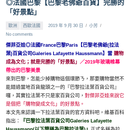
◎法國巴黎【巴黎老佛爺百貨】完勝的
人
「好景點」
帶
路、
歐洲
西歐法國
2019 年 9 月 30 日
小芳
旅
No comments
遊
節
傑菲亞娃◎法國France巴黎Paris【巴黎老佛爺(拉法
目
葉)百貨公司Galeries Lafayette Haussmann】當
購物
來
成為文化；就是完勝的「好景點」
／
2019年玻璃帷幕
賓、
News
帶出的巴黎美景
金
來到巴黎，怎能少掉購物這個環節ㄋ，那要購物當然不
探
能錯過當地百貨龍頭之一的『巴黎拉法葉百貨公司』
號
囉，其實拉法葉不只是家百貨公司，
對傑菲亞娃來說它
節
是個把「購物變成文化」的好景點。
目
班
本文先來認識一下拉法葉百貨的官方資料吧，維基百科
底、
指出：
『巴黎拉法葉百貨公司Galeries Lafayette
外
Haussmann(以下簡稱為巴黎拉法葉)』
正式名稱為拉