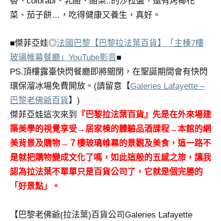
香、colorabi、乳酪、酪梨..的沙拉盤，還有烤椰花
菜、茄子餅…，吃得健康又養生，真好。
■傑菲亞娃◎
法國巴黎【巴黎拉法葉百貨】「主棟7樓
玻璃帷幕餐廳」YouTube影音
■
PS.頂樓露臺快閃餐廳即將關閉，在聖誕期間會有快閃
環保溜冰場免費開放。(請留意【
Galeries Lafayette –
巴黎老佛爺百貨
】)
傑菲亞娃這次來到
『巴黎拉法葉百貨』先是在外來場建
築美學的視覺享受→居家棟的體驗品酒課程→本館的網
美背景及購物→７樓玻璃帷幕的景觀及美食，這一路不
是就把購物變成文化了嗎，如此這般的五感之旅，讓我
認為拉法葉不單單只是百貨公司了，它就是個完勝的
「好景點」。
【巴黎老佛爺(拉法葉)百貨公司Galeries Lafayette