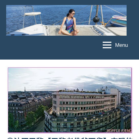
Skip
to
content
Menu
傑
★
傑
菲
菲
亞
亞
娃
娃
粉
JEFFIA
絲
FANG
團、
主
題
旅
遊、
達