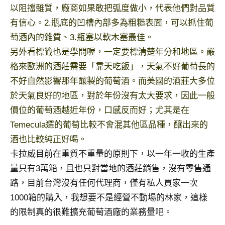
以阻擋雜質，廠商如果敢把弧度做小，代表他們對品質
有信心。2.瓶底的凹槽內部多為粗糙表面，可以抓住葡
萄酒內的雜質、3.瓶塞以軟木塞最佳。
另外看標籤也是學問喔，一定要標清楚年分和地區。嚴
格來歐洲的酒莊需要「靠天吃飯」，天氣不好葡萄長的
不好自然影響那年釀製的葡萄酒。而美國的酒莊大多位
於天氣良好的地區，對於年份沒有太大要求，因此一般
價位的葡萄酒越近年份，口感反而好；尤其是在
Temecula選的葡萄比較不會混其他區品種，釀出來的
酒也比較純正好喝。
卡拉威目前在重質不重量的原則下，以一年一收的生產
量只有3萬箱，且也只對當地的酒莊銷售，沒有零售通
路，目前台灣沒有任何代理商，僅有私人買家一次
1000箱的購入，我想要不是經營不動場的林家，這樣
的限制真的很難擴充葡萄酒廠的業務量吧。