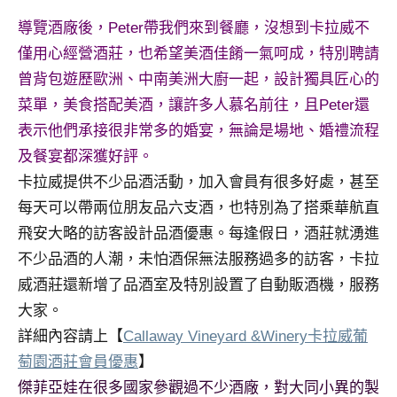
導覽酒廠後，Peter帶我們來到餐廳，沒想到卡拉威不
僅用心經營酒莊，也希望美酒佳餚一氣呵成，特別聘請
曾背包遊歷歐洲、中南美洲大廚一起，設計獨具匠心的
菜單，美食搭配美酒，讓許多人慕名前往，且Peter還
表示他們承接很非常多的婚宴，無論是場地、婚禮流程
及餐宴都深獲好評。
卡拉威提供不少品酒活動，加入會員有很多好處，甚至
每天可以帶兩位朋友品六支酒，也特別為了搭乘華航直
飛安大略的訪客設計品酒優惠。每逢假日，酒莊就湧進
不少品酒的人潮，未怕酒保無法服務過多的訪客，卡拉
威酒莊還新增了品酒室及特別設置了自動販酒機，服務
大家。
詳細內容請上【
Callaway Vineyard &Winery卡拉威葡
萄園酒莊會員優惠
】
傑菲亞娃在很多國家參觀過不少酒廠，對大同小異的製