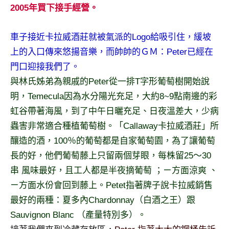
2005年買下接手經營。
專
欄、
觀
車子接近卡拉威酒莊就被氣派的Logo給吸引住，緩坡
光
上的入口傳來悠揚音樂，而帥帥的ＧＭ：Peter已經在
局
門口迎接我們了。
合
與林氏姊弟為親戚的Peter從一排T字形葡萄樹開始說
作
明，Temecula因為水分陽光充足，大約8~9點南邊的彩
達
人
虹谷帶著海風，到了中午日曬充足、日夜溫差大，少病
對
蟲害非常適合種植葡萄樹。「Callaway卡拉威酒莊」所
象。
釀造的酒，100％的葡萄都是自家葡萄園，為了讓葡萄
★
長的好，他們葡萄藤上只留兩個芽眼，每株留25～30
串 風味最好，且工人都是半夜摘葡萄 ；ㄧ方面涼爽 、
ㄧ方面水份會回到藤上。Petet指著牌子說卡拉威銷售
最好的兩種：夏多內Chardonnay（白酒之王）跟
Sauvignon Blanc （產量特別多）。