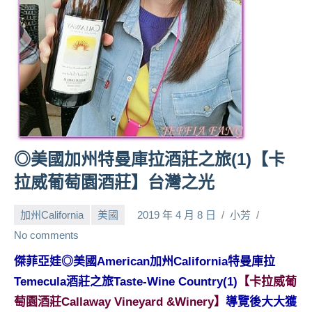
人
帶
路、
旅
遊
節
目
來
賓、
◎美國加州特曼庫拉酒莊之旅(1)【卡
News
拉威葡萄園酒莊】台灣之光
金
探
加州California
美國
2019 年 4 月 8 日
小芳
號
節
No comments
目
傑菲亞娃◎美國American加州California特曼庫拉
班
Temecula酒莊之旅Taste-Wine Country(1)
【卡拉威葡
底、
外
萄園酒莊Callaway Vineyard &Winery】
導覽後大大獲