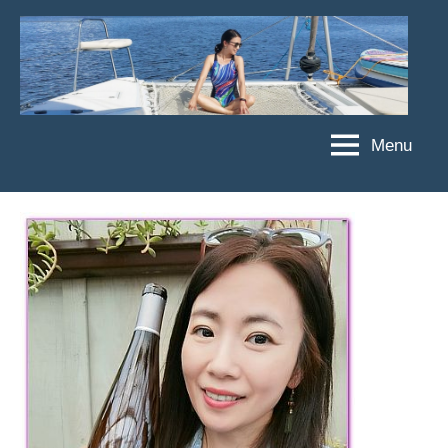
Skip
to
content
Menu
傑
★
傑
菲
菲
亞
亞
娃
娃
粉
JEFFIA
絲
FANG
團、
主
題
旅
遊、
達