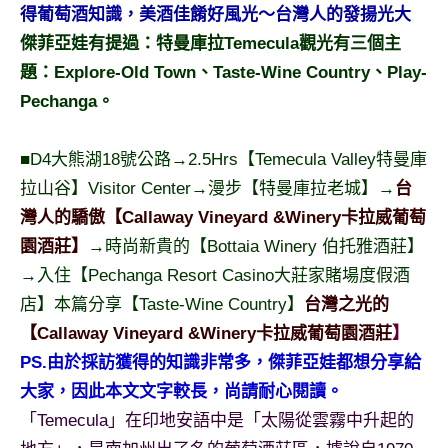
景
得葡萄酒知識，美酒佳餚好風光～台灣人的發揚光大
節
傑菲亞娃有提過：特曼庫拉Temecula觀光有三個主
目
題：Explore-Old Town、Taste-Wine Country、Play-
主
Pechanga。
持、
吳
哥
■D4大熊湖18號公路→2.5Hrs【Temecula Valley特曼庫
窟
拉山谷】Visitor Center→漫步【特曼庫拉老城】→
台
泰
灣人的驕傲【Callaway Vineyard &Winery卡拉威葡萄
國
旅
園酒莊】
→時尚新貴的【Bottaia Winery 伯托雅酒莊】
遊
→入住【Pechanga Resort Casino大莊家賭場度假酒
書
店】本篇分享【Taste-Wine Country】
台灣之光的
作
【Callaway Vineyard &Winery卡拉威葡萄園酒莊
】
者、
PS.
由於採訪獲得的知識非常多，傑菲亞娃都想分享給
各
發
大家，因此本文文字較長，尚請耐心閱讀。
表
「Temecula」在印地安語中是「太陽從雲霧中升起的
會