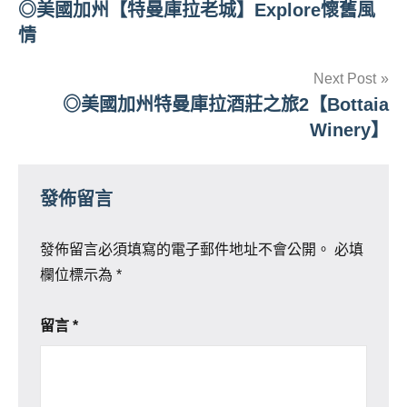
◎美國加州【特曼庫拉老城】Explore懷舊風
章
情
導
Next Post
覽
◎美國加州特曼庫拉酒莊之旅2【Bottaia
Winery】
發佈留言
發佈留言必須填寫的電子郵件地址不會公開。
必填
欄位標示為
*
留言
*