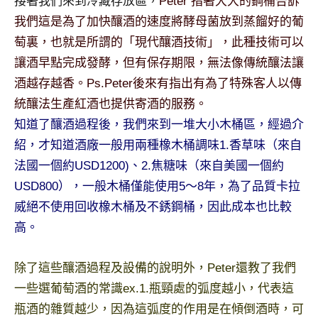
接著我們來到冷藏存放區，
Peter 指著大大的鋼桶告訴
我們這是為了加快釀酒的速度將酵母菌放到蒸餾好的葡
萄裏，也就是所謂的「現代釀酒技術」，此種技術可以
讓酒早點完成發酵，但有保存期限，無法像傳統釀法讓
酒越存越香。Ps.Peter後來有指出有為了特殊客人以傳
統釀法生產紅酒也提供寄酒的服務。
知道了釀酒過程後，我們來到一堆大小木桶區，經過介
紹，才知道酒廠一般用兩種橡木桶調味1.香草味（來自
法國一個約USD1200)、2.焦糖味（來自美國一個約
USD800），一般木桶僅能使用5～8年，為了品質卡拉
威絕不使用回收橡木桶及不銹鋼桶，因此成本也比較
高。
除了這些釀酒過程及設備的說明外，Peter還教了我們
一些選葡萄酒的常識ex.1.瓶頸處的弧度越小，代表這
瓶酒的雜質越少，因為這弧度的作用是在傾倒酒時，可