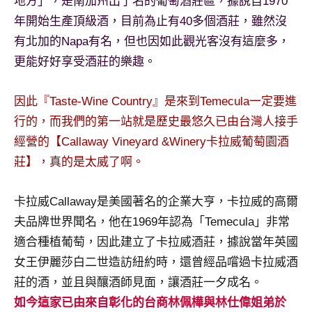
地方」，是南加州出了名的葡萄酒莊區，據說自1970
及
年開始生產頂級酒，目前為止有40多個酒莊，雖然沒
活
有北加的Napa有名，但也因如此觀光客沒有這麼多，
動
主
更能好好享受酒莊的樂趣。
持、
學
因此『Taste-Wine Country』是來到Temecula一定要進
校
行的，而我們的第一站就是歷史最悠久已由台灣人接手
企
經營的【Callaway Vineyard &Winery卡拉威葡萄園酒
業
講
莊】，真的是太威了啊。
座、
部
卡拉威Callaway是美國著名的企業大亨，卡拉威的高爾
落
夫品牌世界聞名，他在1969年認為「Temecula」非常
客
適合種植葡萄，因此建立了卡拉威酒莊，據說當年英國
及
旅
女王伊麗莎白二世造訪紐約時，還曾經品嚐過卡拉威酒
遊
莊的酒，並且與釀酒師見面，讓酒莊一夕成名。
雜
如今這家已由來自彰化的台商林佩樺與林仕偉姐弟於
誌