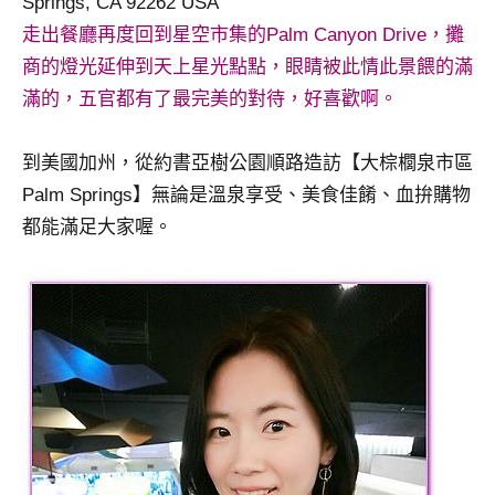
Springs, CA 92262 USA
走出餐廳再度回到星空市集的Palm Canyon Drive，攤
商的燈光延伸到天上星光點點，眼睛被此情此景餵的滿
滿的，五官都有了最完美的對待，好喜歡啊。
到美國加州，從約書亞樹公園順路造訪【大棕櫚泉市區
Palm Springs】無論是溫泉享受、美食佳餚、血拚購物
都能滿足大家喔。