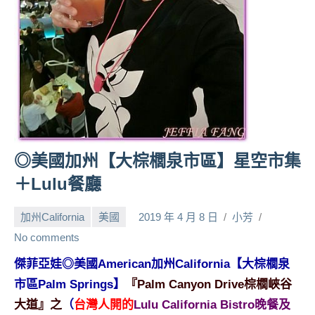
人
帶
路、
旅
遊
節
目
來
賓、
◎美國加州【大棕櫚泉市區】星空市集
News
＋Lulu餐廳
金
探
加州California
美國
2019 年 4 月 8 日
小芳
號
節
No comments
目
傑菲亞娃◎美國American加州California【大棕櫚泉
班
市區Palm Springs】
『Palm Canyon Drive棕櫚峽谷
底、
外
大道』之
（
台灣人開的
Lulu California Bistro晚餐及