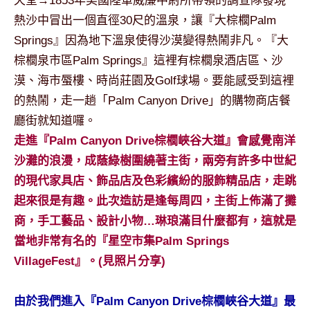
天堂→1853年美國陸軍威廉中尉所帶領的調查隊發現
及
熱沙中冒出一個直徑30尺的溫泉，讓『大棕櫚Palm
活
Springs』因為地下溫泉使得沙漠變得熱鬧非凡。『大
動
主
棕櫚泉市區Palm Springs』這裡有棕櫚泉酒店區、沙
持、
漠、海市蜃樓、時尚莊園及Golf球場。要能感受到這裡
學
的熱鬧，走一趟「Palm Canyon Drive」的購物商店餐
校
廳街就知道囉。
企
走進『Palm Canyon Drive棕櫚峽谷大道』會感覺南洋
業
講
沙灘的浪漫，成蔭綠樹圍繞著主街，兩旁有許多中世紀
座、
的現代家具店、飾品店及色彩繽紛的服飾精品店，走跳
部
起來很是有趣。此次造訪是逢每周四，主街上佈滿了攤
落
商，手工藝品、設計小物…琳琅滿目什麼都有，這就是
客
當地非常有名的『星空市集Palm Springs
及
旅
VillageFest』。(見照片分享)
遊
雜
由於我們進入『Palm Canyon Drive棕櫚峽谷大道』最
誌