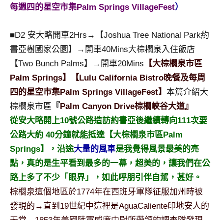
景
每週四的星空市集Palm Springs VillageFest
）
節
目
■D2 安大略開車2Hrs→【Joshua Tree National Park約
主
書亞樹國家公園】→開車40Mins大棕櫚泉入住飯店
持、
吳
【Two Bunch Palms】→開車20Mins
【大棕櫚泉市區
哥
Palm Springs】【Lulu California Bistro晚餐及每周
窟
四的星空市集Palm Springs VillageFest】
本篇介紹大
泰
棕櫚泉市區
『
Palm Canyon Drive棕櫚峽谷大道』
國
從安大略開上10號公路造訪約書亞後繼續轉向111次要
旅
遊
公路大約 40分鐘就能抵達【大棕櫚泉市區Palm
書
Springs】，沿途
大量的風車
是我覺得風景最美的亮
作
點，真的是生平看到最多的一幕，超美的，讓我們在公
者、
路上多了不少「眼界」，如此呼朋引伴自駕，甚好。
各
發
棕櫚泉這個地區於1774年在西班牙軍隊征服加州時被
表
發現的→直到19世紀中這裡是AguaCaliente印地安人的
會