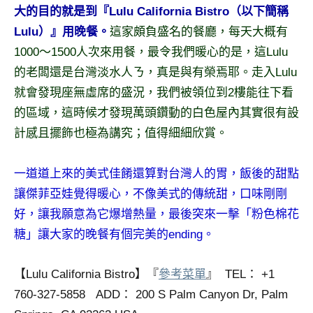
大的目的就是到『Lulu California Bistro（以下簡稱
專
Lulu）』用晚餐。
這家頗負盛名的餐廳，每天大概有
欄、
觀
1000～1500人次來用餐，最令我們暖心的是，這Lulu
光
的老闆還是台灣淡水人ㄋ，真是與有榮焉耶。走入Lulu
局
就會發現座無虛席的盛況，我們被領位到2樓能往下看
合
的區域，這時候才發現萬頭鑽動的白色屋內其實很有設
作
達
計感且擺飾也極為講究；值得細細欣賞。
人
對
一道道上來的美式佳餚還算對台灣人的胃，飯後的甜點
象。
讓傑菲亞娃覺得暖心，不像美式的傳統甜，口味剛剛
★
好，讓我願意為它爆增熱量，最後突來一擊「粉色棉花
糖」讓大家的晚餐有個完美的ending。
【Lulu California Bistro】『
參考菜單
』 TEL： +1
760-327-5858 ADD： 200 S Palm Canyon Dr, Palm