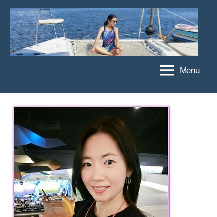
Skip
to
content
Menu
傑
★
傑
菲
菲
亞
亞
娃
娃
粉
JEFFIA
絲
FANG
團、
主
題
旅
遊、
達