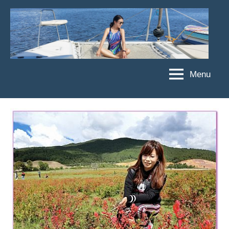
Skip
to
content
Menu
傑
★
傑
菲
菲
亞
亞
娃
娃
粉
JEFFIA
絲
FANG
團、
主
題
旅
遊、
達