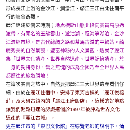
都被南北走向的玉龍雪山、哈巴雪山、梅里雪山隔斷，
專
形成長江上游的金沙江、瀾滄江、怒江三江由北往南平
欄、
行的峽谷奇觀。
觀
麗江始建於南宋時期；
地處橫斷山脈北段向雲貴高原過
光
渡帶，有聞名的玉龍雪山、瀘沽湖、程海等湖泊，金沙
局
合
江流經市境，是古代絲綢之路和茶馬古道的中轉站。綺
作
麗秀美的自然景觀，豐富神秘的人文景觀，造就了麗江
達
集「世界文化遺產、世界自然遺產、世界記憶遺產」於
人
一身的獨特身份，當之無愧的成為全國乃至全世界人民
對
都嚮往的旅遊勝地！
象。
★
在這次雲南之旅中，自然要把麗江三大世界遺產看個仔
細，由於在
麗江住宿中，安排了束河古鎮的「麗江悅榕
莊」及大研古鎮內的「麗江王府飯店」，這樣的好地點
讓我們輕鬆迅速的認識這個於1997年被評為世界文化
遺產的『麗江古城』。
更在麗江市的『東巴文化館』在導覽老師的說明下，清