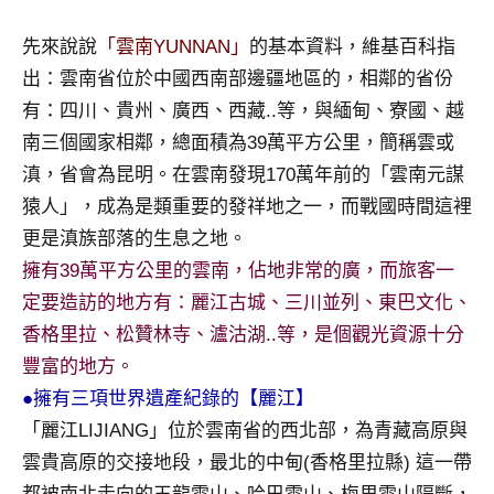
及
活
先來說說
「雲南YUNNAN」
的基本資料，維基百科指
動
出：雲南省位於中國西南部邊疆地區的，相鄰的省份
主
有：四川、貴州、廣西、西藏..等，與緬甸、寮國、越
持、
南三個國家相鄰，總面積為39萬平方公里，簡稱雲或
學
滇，省會為昆明。在雲南發現170萬年前的「雲南元謀
校
企
猿人」，成為是類重要的發祥地之一，而戰國時間這裡
業
更是滇族部落的生息之地。
講
擁有39萬平方公里的雲南，佔地非常的廣，而旅客一
座、
定要造訪的地方有：麗江古城、三川並列、東巴文化、
部
落
香格里拉、松贊林寺、瀘沽湖..等，是個觀光資源十分
客
豐富的地方。
及
●擁有三項世界遺產紀錄的【麗江】
旅
「麗江LIJIANG」位於雲南省的西北部，為青藏高原與
遊
雲貴高原的交接地段，最北的中甸(香格里拉縣) 這一帶
雜
誌