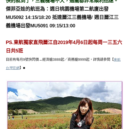
快的就到了，三義機場不大，通關都非常順利迅速。
傑菲亞娃的航班為：週日桃園機場第二航廈出發
MU5092 14:15/18:20 抵達麗江三義機場/
週日麗江三
義機場出發MU5091 09:15/13:00
PS.
東航獨家直飛麗江自2019年4月6日起每周一三五六
日共5班
目前有每月
9
號快閃價
→
經濟艙
3888
起／商務艙
9999
起，詳情請參閱【
東航
台灣官網
】
■