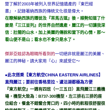
楚了解於2003年被列入世界記憶遺產的『東巴經
書』，記錄著納西族的傳統文化很是偉大。
在瞭解納西族的遷徙及『茶馬古道』後，順勢知道了什
麼是『三江並列』的世界自然遺產，麗江的一切讓我深
信：壯闊的山水，加上美麗的傳說和當下的心情，那～
看山便不是山；看水也不會只是水了。
傑菲亞娃認為眼睛所看到的
一切絕非就是麗江的美麗、
麗江的神秘，請大家用『心』來感受它～
●此次搭乘【東方航空CHINA EASTERN AIRLINES】
直飛麗江；要前往香格里拉、瀘沽湖都極為方便
『東方航空』一週有四班（一三五日）直飛麗江三義機
場，機型大致為：B737-300機型，左三排右三排的座
位組合，餐盒不錯蠻合胃口的，四小時的航程很舒服很