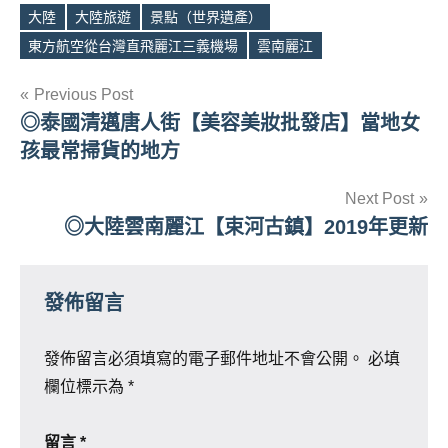
大陸
大陸旅遊
景點（世界遺產）
Tags
東方航空從台灣直飛麗江三義機場
雲南麗江
文
Previous Post
◎泰國清邁唐人街【美容美妝批發店】當地女
章
孩最常掃貨的地方
導
Next Post
覽
◎大陸雲南麗江【束河古鎮】2019年更新
發佈留言
發佈留言必須填寫的電子郵件地址不會公開。
必填
欄位標示為
*
留言
*