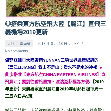
人
帶
路、
◎搭乘東方航空飛大陸【麗江】直飛三
旅
遊
義機場2019更新
節
目
大陸
雲南省
2017 年 9 月 18 日
小芳
來
No comments
賓、
News
傑菲亞娃◎大陸雲南YUNNAN三項世界遺產紀錄的
金
【麗江LIJIANG】看山不是山；看水不是水的神祕
●
探
此次搭乘【東方航空CHINA EASTERN AIRLINES】直
號
飛麗江；要前往香格里拉、瀘沽湖都極為方便/
【2019
節
目
年更新】
東航獨家直飛麗江自2019年4月6日起每周一
班
三五六日共5班
底、
外
傑菲亞娃繼上次前往廣西認識了少數民族後，就喜歡上