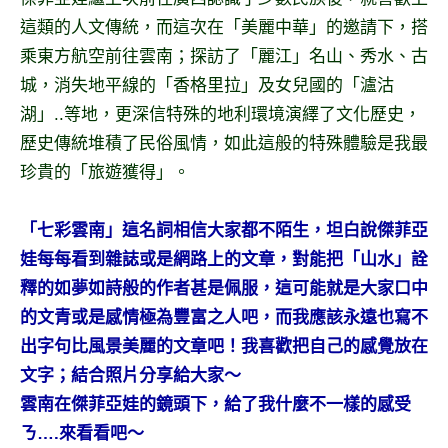
景
這類的人文傳統，而這次在「美麗中華」的邀請下，搭
節
目
乘東方航空前往雲南；探訪了「麗江」名山、秀水、古
主
城，消失地平線的「香格里拉」及女兒國的「瀘沽
持、
湖」..等地，更深信特殊的地利環境演繹了文化歷史，
吳
歷史傳統堆積了民俗風情，如此這般的特殊體驗是我最
哥
珍貴的「旅遊獲得」。
窟
泰
國
「七彩雲南」這名詞相信大家都不陌生，坦白說傑菲亞
旅
娃每每看到雜誌或是網路上的文章，對能把「山水」詮
遊
釋的如夢如詩般的作者甚是佩服，這可能就是大家口中
書
的文青或是感情極為豐富之人吧，而我應該永遠也寫不
作
者、
出字句比風景美麗的文章吧！我喜歡把自己的感覺放在
各
文字；結合照片分享給大家～
發
雲南在傑菲亞娃的鏡頭下，給了我什麼不一樣的感受
表
ㄋ….來看看吧～
會