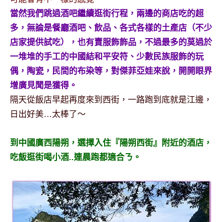
專
當然我們跳過酒吧繼續逛街行程，兩邊的商店吃的超
欄、
多，無論是餐廳酒吧、飲品、各式各樣的土產店（不少
觀
店家提供試吃），也有賣服飾飾品，不過最多的莫過於
光
一堆堆的手工的中國結和平安符、少數民族服飾的玩
局
合
偶，陶瓷，民間的布染等，對傑菲亞娃來說，開開眼界
作
增廣見聞是獲得。
達
隔天從飯店早起再度來到西街，一路跑到底就是江邊，
人
日出好美…太棒了～
對
象。
★
到中國廣西陽朔，選擇入住『陽朔西街』附近的酒店，
吃飯逛街喝小酒..連晨跑都適合ㄋ。