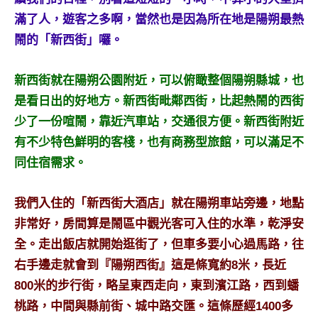
景
滿了人，遊客之多啊，當然也是因為所在地是陽朔最熱
節
目
鬧的「新西街」囉。
主
持、
新西街就在陽朔公園附近，可以俯瞰整個陽朔縣城，也
吳
是看日出的好地方。新西街毗鄰西街，比起熱鬧的西街
哥
少了一份喧鬧，靠近汽車站，交通很方便。新西街附近
窟
泰
有不少特色鮮明的客棧，也有商務型旅館，可以滿足不
國
同住宿需求。
旅
遊
我們入住的「新西街大酒店」就在陽朔車站旁邊，地點
書
非常好，房間算是鬧區中觀光客可入住的水準，乾淨安
作
者、
全。走出飯店就開始逛街了，但車多要小心過馬路，往
各
右手邊走就會到『陽朔西街』這是條寬約8米，長近
發
800米的步行街，略呈東西走向，東到濱江路，西到蟠
表
桃路，中間與縣前街、城中路交匯。這條歷經1400多
會