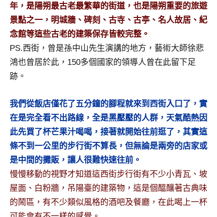
年，是陽朔最古老最繁華的街道，也是陽朔重要的旅遊
及
活
景點之一，明城牆、碑刻、古寺、古亭、名人故居、紀
動
念館等這些古老的建築保存皆較完整。
主
PS.西街，曾是孫中山先生演講的地方，藝術大師徐悲
持、
鴻也曾居於此，150多個國家的領導人曾在此留下足
學
跡。
校
企
業
我們從飯店僅花了五分鐘的腳程就來到西街入口了，實
講
在是完全看不出路線，全是黑壓壓的人群，天氣酷熱因
座、
此先買了杯芒果汁喝喝，接著就開始往前逛了，其實這
部
條不到一公里的步行街不算長，但無論是兩旁的店家或
落
客
是中間的攤販，讓人很難快速往前。
及
慢慢移動的視野才知道這西街步行街有不少小青瓦、坡
旅
屋面、白粉牆，吊陽臺的建築物，這是個醞釀著古典味
遊
的鬧區，有不少類似風格的酒吧及餐廳，在此喝上一杯
雜
可能會有不一樣的感覺。
誌