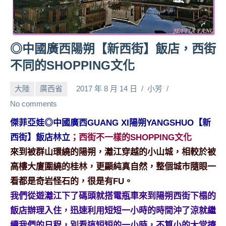
人
帶
路、
◎中國廣西陽朔【新西街】飯店，西街
旅
遊
不同的SHOPPING文化
節
目
大陸
廣西省
2017 年 8 月 14 日
小芳
來
No comments
賓、
News
傑菲亞娃◎中國廣西GUANG XI陽朔YANGSHUO【新
金
西街】飯店林立
；西街不一樣的SHOPPING文化
探
來到被群山環繞的陽朔，灕江穿越的小山城，相較於被
號
高樓大廈圍繞的桂林，更顯純真自然，整個城市隨眼一
節
目
看都是奇岩怪石的，很是有FU。
班
我們從遊灕江下了碼頭就搭電瓶車來到陽朔西街下榻的
底、
飯店辦理入住，迅速利用短短一小時的時間沖了涼就繼
外
續我們的日程，別看這短短的一小時，不算小的大堂擠