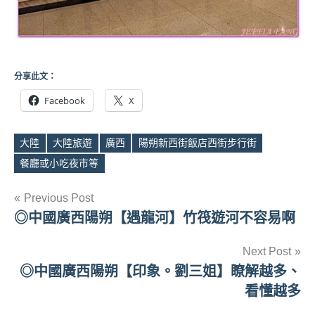
分享此文：
Facebook
X
大陸
大陸旅遊
廣西
陽朔新西街飯店西街步行街
Tags
餐廳或小吃夜市等
文
Previous Post
◎中國廣西陽朔【遇龍河】竹筏遊河不容易啊
章
導
Next Post
◎中國廣西陽朔【印象。劉三姐】瞭解越多、
覽
看懂越多