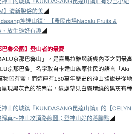
神山的城鎮『KUNDASANG昆達山鎮』有沙巴小紐
FARM】清新脫俗的美
◢
sang坤達山鎮』【農民市場Nabalu Fruits &
景好美、放生雞好有趣
◢
ark京那巴魯公園】登山者的最愛
NABALU京那巴魯山」，是喜馬拉雅與新幾內亞之間最高
ALU京那巴魯」名字取自卡達山族原住民的語言「Aki
為萬物皆有靈，而這座有150萬年歷史的神山據說是從地
山呈現黑灰色的花崗岩，遠處望見白霧環繞的黑灰有種
神山的城鎮『KUNDASANG昆達山鎮』的【CELYN
，反璞歸真～神山攻頂路線圖；登神山好的落腳點
◢