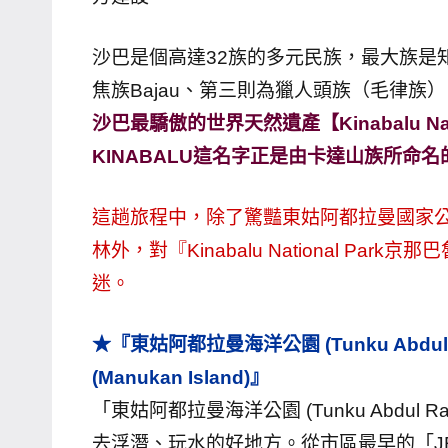
主
沙巴是個高達32族的多元民族，最大族是知名
持、
學
焦族Bajau、第三則為獵人頭族（毛律族
校
沙巴最驕傲的世界天然遺產【Kinabalu N
企
KINABALU這名字正是由卡達山族所命名
業
講
這趟旅程中，除了驚豔東姑阿都拉曼國家
座、
林外，對『Kinabalu National P
部
落
迷。
客
及
★『東姑阿都拉曼海洋公園 (Tunku Abdul 
旅
(Manukan Island)』
遊
「東姑阿都拉曼海洋公園 (Tunku Abdul R
雜
去浮潛、玩水的好地方。從市區最早的「JE
誌