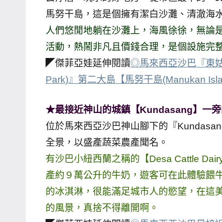
馬努干島，這是個擁有潔白沙灘、清澈海
專
欄、
人們悠閒地躺在沙灘上，海風徐徐，無論
觀
活動，熱鬧非凡且價錢合理，是個設施完
光
◤傑菲亞娃延伸閱讀
◎馬來西亞沙巴『東姑阿都拉
局
Park)』第二大島【馬努干島(Manukan 
合
作
★最接近神山的城鎮【Kundasang】一旁的小紐西
達
人
位於馬來西亞沙巴神山腳下的『Kundas
對
全景，以盛產蔬菜農產聞名。
象。
有沙巴小紐西蘭之稱的【Desa Cattle 
★
產約９萬公升的牛奶，遊客可在此體驗餵
的冰淇淋，很能滿足城市人的慾望，在這
的風景，真捨不得離開啊。