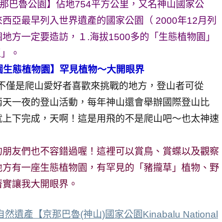
l Park京那巴魯公園】佔地754平方公里，又名神山國家公
亞最早列入世界遺產的國家公園（ 2000年12月列
地方一定要造訪，１.海拔1500多的「生態植物園」
區」。
京那巴魯公園生態植物園】罕見植物～大開眼界
那巴魯公園』不僅是爬山愛好者喜歡來挑戰的地方，登山者可從
兩天一夜的登山活動，每年神山還會舉辦國際登山比
就上下完成，天啊！這是用飛的不是爬山吧～也太神速
的朋友們也不容錯過喔！這裡可以賞鳥、賞蝶以及觀察
地方有一座生態植物園，有罕見的「豬攏草」植物、野
著實讓我大開眼界。
產【京那巴魯(神山)國家公園Kinabalu National