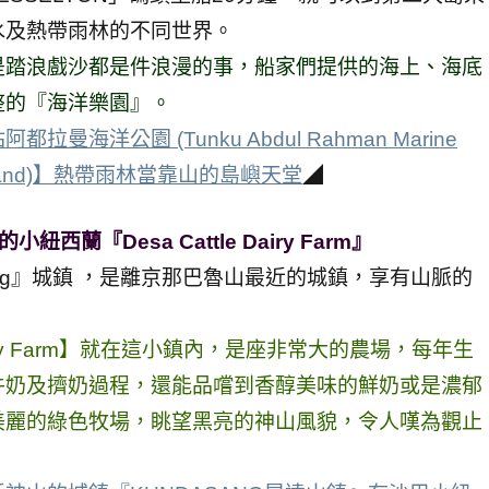
水及熱帶雨林的不同世界。
是踏浪戲沙都是件浪漫的事，船家們提供的海上、海底
整的『海洋樂園』。
曼海洋公園 (Tunku Abdul Rahman Marine
Island)】熱帶雨林當靠山的島嶼天堂
◢
蘭『Desa Cattle Dairy Farm』
ang』城鎮 ，是離京那巴魯山最近的城鎮，享有山脈的
Dairy Farm】就在這小鎮內，是座非常大的農場，每年生
牛奶及擠奶過程，還能品嚐到香醇美味的鮮奶或是濃郁
美麗的綠色牧場，眺望黑亮的神山風貌，令人嘆為觀止