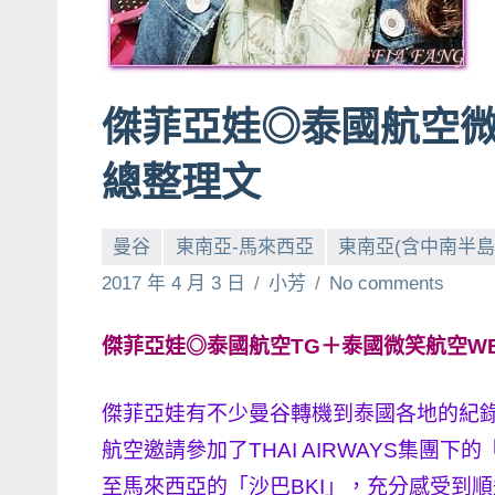
賓、
News
金
傑菲亞娃◎泰國航空
探
號
總整理文
節
目
曼谷
東南亞-馬來西亞
東南亞(含中南半島
班
底、
2017 年 4 月 3 日
小芳
No comments
外
景
傑菲亞娃◎泰國航空TG＋泰國微笑航空WE
節
目
傑菲亞娃有不少曼谷轉機到泰國各地的紀
主
航空邀請參加了THAI AIRWAYS集團下的
持、
至馬來西亞的「沙巴BKI」，充分感受到
吳