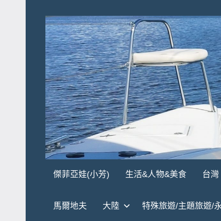
Skip
to
content
傑
★
傑菲亞娃(小芳)
生活&人物&美食
台灣
傑
菲
菲
馬爾地夫
大陸
特殊旅遊/主題旅遊/
亞
亞
娃