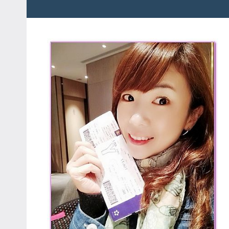
粉
娃
絲
團、
JEFFIA
主
FANG
題
旅
遊、
達
人
帶
路、
旅
遊
節
目
來