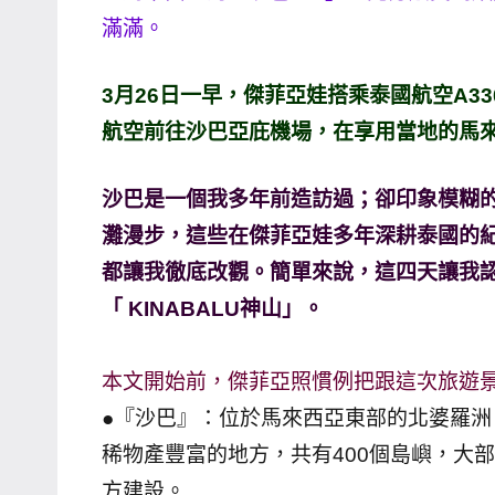
滿滿。
哥
窟
泰
3月26日一早，傑菲亞娃搭乘泰國航空A33
國
航空前往沙巴亞庇機場，在享用當地的馬
旅
遊
沙巴是一個我多年前造訪過；卻印象模糊的
書
灘漫步，這些在傑菲亞娃多年深耕泰國的
作
都讓我徹底改觀
。
簡單來說，這四天讓我
者、
「 KINABALU神山」。
各
發
表
本文開始前，傑菲亞照慣例把跟這次旅遊
會
●『沙巴』：位於馬來西亞東部的北婆羅洲，
及
稀物產豐富的地方，共有400個島嶼，大
活
方建設。
動