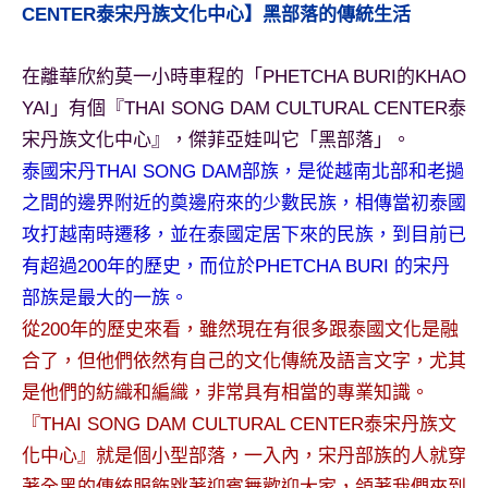
景
CENTER泰宋丹族文化中心】黑部落的傳統生活
節
目
在離華欣約莫一小時車程的「PHETCHA BURI的KHAO
主
YAI」有個『THAI SONG DAM CULTURAL CENTER泰
持、
吳
宋丹族文化中心』，傑菲亞娃叫它「黑部落」。
哥
泰國宋丹THAI SONG DAM部族，是從越南北部和老撾
窟
之間的邊界附近的奠邊府來的少數民族，相傳當初泰國
泰
攻打越南時遷移，並在泰國定居下來的民族，到目前已
國
有超過200年的歷史，而位於PHETCHA BURI 的宋丹
旅
遊
部族是最大的一族。
書
從200年的歷史來看，雖然現在有很多跟泰國文化是融
作
合了，但他們依然有自己的文化傳統及語言文字，尤其
者、
是他們的紡織和編織，非常具有相當的專業知識。
各
『THAI SONG DAM CULTURAL CENTER泰宋丹族文
發
表
化中心』就是個小型部落，一入內，宋丹部族的人就穿
會
著全黑的傳統服飾跳著迎賓舞歡迎大家，領著我們來到