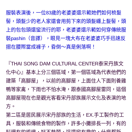
專
服裝表演後，一位83歲的老婆婆還示範她們如何梳髮
欄、
觀
髻，頭髮少的老人家還會用剪下來的頭髮纏上髮髻，頭
光
上的包包頭還蠻流行的耶，老婆婆還示範如何穿傳統服
局
裝pashin（音譯），眼見一塊大布在老婆婆巧手迅速反
合
摺在腰際當成褲子，昏倒～真是俐落啊！
作
達
人
『THAI SONG DAM CULTURAL CENTER泰宋丹族文
對
化中心』基本上分三個區域，第一個區域為代表他們的
象。
建築「高腳屋」，以前的高腳屋，上面住人下面則養雞
★
鴨等家禽，下雨也不怕水淹，跟泰國高腳屋雷同，這個
高腳屋現在也是觀光客看宋丹部族展示文化及表演的地
方。
第二區是居民展示宋丹部族的生活，EX.手工製作的工
具，服裝和傳統食物的製作，許多小攤排長一列，有的