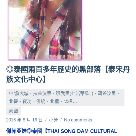
人
帶
路、
旅
遊
節
目
來
賓、
◎泰國兩百多年歷史的黑部落【泰宋丹
News
族文化中心】
金
探
中部(大城、拉差汶里、班武里(七岩華欣..)、碧差汶里、
號
節
北碧、夜功、佛統、北欖、北標…
目
泰國
班
2016 年 8 月 16 日
小芳
No comments
底、
外
傑菲亞娃◎泰國【THAI SONG DAM CULTURAL