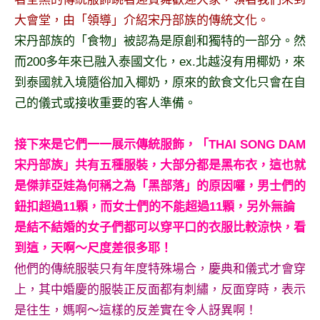
及
大會堂，由「領導」介紹宋丹部族的傳統文化。
活
宋丹部族的「食物」被認為是原創和獨特的一部分。然
動
而200多年來已融入泰國文化，ex.北越沒有用椰奶，來
主
持、
到泰國就入境隨俗加入椰奶，原來的飲食文化只會在自
學
己的儀式或接收重要的客人準備。
校
企
接下來是它們一一展示傳統服飾，「THAI SONG DAM
業
講
宋丹部族」共有五種服裝，大部分都是黑布衣，這也就
座、
是傑菲亞娃為何稱之為「黑部落」的原因囉，男士們的
部
鈕扣超過11顆，而女士們的不能超過11顆，另外無論
落
是結不結婚的女子們都可以穿平口的衣服比較涼快，看
客
到這，天啊～尺度差很多耶！
及
旅
他們的傳統服裝只有年度特殊場合，慶典和儀式才會穿
遊
上，其中婚慶的服裝正反面都有刺繡，反面穿時，表示
雜
是往生，媽啊～這樣的反差實在令人訝異啊！
誌