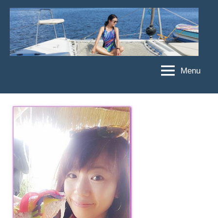
Skip
to
content
Menu
傑
★
傑
菲
菲
亞
亞
娃
娃
粉
JEFFIA
絲
FANG
團、
主
題
旅
遊、
達