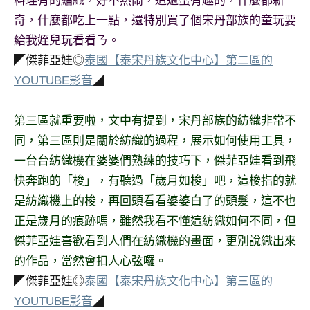
料理有的編織，好不熱鬧，這還蠻有趣的，什麼都新
奇，什麼都吃上一點，還特別買了個宋丹部族的童玩要
給我姪兒玩看看ㄋ。
◤傑菲亞娃◎
泰國【泰宋丹族文化中心】第二區的
YOUTUBE影音
◢
第三區就重要啦，文中有提到，宋丹部族的紡織非常不
同，第三區則是關於紡織的過程，展示如何使用工具，
一台台紡織機在婆婆們熟練的技巧下，傑菲亞娃看到飛
快奔跑的「梭」，有聽過「歲月如梭」吧，這梭指的就
是紡織機上的梭，再回頭看看婆婆白了的頭髮，這不也
正是歲月的痕跡嗎，雖然我看不懂這紡織如何不同，但
傑菲亞娃喜歡看到人們在紡織機的畫面，更別說織出來
的作品，當然會扣人心弦囉。
◤傑菲亞娃◎
泰國【泰宋丹族文化中心】第三區的
YOUTUBE影音
◢