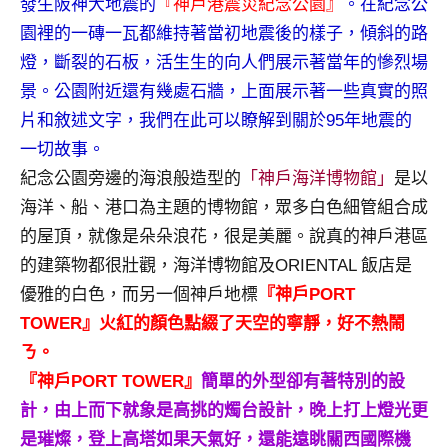
發生阪神大地震的
『神戶港震災紀念公園』
。在紀念公
及
園裡的一磚一瓦都維持著當初地震後的樣子，傾斜的路
活
燈，斷裂的石板，活生生的向人們展示著當年的慘烈場
動
主
景。公園附近還有幾處石牆，上面展示著一些真實的照
持、
片和敘述文字，我們在此可以瞭解到關於95年地震的
學
一切故事。
校
紀念公園旁邊的海浪般造型的
「神戶海洋博物館」
是以
企
業
海洋、船、港口為主題的博物館，眾多白色細管組合成
講
的屋頂，就像是朵朵浪花，很是美麗。說真的神戶港區
座、
的建築物都很壯觀，海洋博物館及ORIENTAL 飯店是
部
優雅的白色，而另一個神戶地標
『神戶PORT
落
TOWER』火紅的顏色點綴了天空的寧靜，好不熱鬧
客
及
ㄋ。
旅
『神戶PORT TOWER』
簡單的外型卻有著特別的設
遊
計，由上而下就象是高挑的燭台設計，晚上打上燈光更
雜
是璀燦，登上高塔如果天氣好，還能遠眺關西國際機
誌