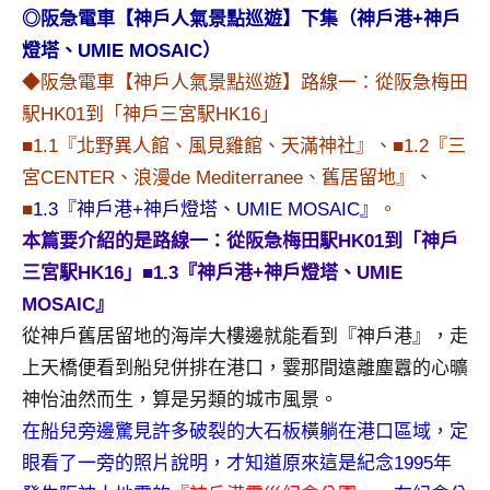
景
◎阪急電車【神戶人氣景點巡遊】下集（神戶港+神戶
節
燈塔、UMIE MOSAIC）
目
◆阪急電車【神戶人氣景點巡遊】路線一：從阪急梅田
主
持、
駅HK01到「神戶三宮駅HK16」
吳
■1.1『北野異人館、風見雞館、天滿神社』、■1.2『三
哥
宮CENTER、浪漫de Mediterranee、舊居留地』、
窟
■
1.3『神戶港+神戶燈塔、UMIE MOSAIC』
。
泰
本篇要介紹的是路線一：從阪急梅田駅HK01到「神戶
國
旅
三宮駅HK16」■1.3『神戶港+神戶燈塔、UMIE
遊
MOSAIC』
書
從神戶舊居留地的海岸大樓邊就能看到『神戶港』，走
作
上天橋便看到船兒併排在港口，霎那間遠離塵囂的心曠
者、
神怡油然而生，算是另類的城市風景。
各
發
在船兒旁邊驚見許多破裂的大石板橫躺在港口區域，定
表
眼看了一旁的照片說明，才知道原來這是紀念1995年
會