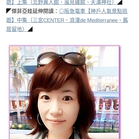
遊】上集（北野異人館、風見雞館、天滿神社）
◢
◤傑菲亞娃延伸閱讀：
◎阪急電車【神戶人氣景點巡
遊】中集（三宮CENTER、浪漫de Mediterranee、舊
居留地）
◢