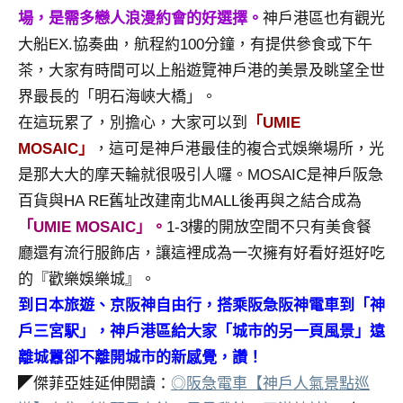
場，是需多戀人浪漫約會的好選擇。
神戶港區也有觀光
專
欄、
大船EX.協奏曲，航程約100分鐘，有提供參食或下午
觀
茶，大家有時間可以上船遊覽神戶港的美景及眺望全世
光
界最長的「明石海峽大橋」。
局
在這玩累了，別擔心，大家可以到
「UMIE
合
MOSAIC」
，這可是神戶港最佳的複合式娛樂場所，光
作
達
是那大大的摩天輪就很吸引人囉。MOSAIC是神戶阪急
人
百貨與HA RE舊址改建南北MALL後再與之結合成為
對
「UMIE MOSAIC」。
1-3樓的開放空間不只有美食餐
象。
廳還有流行服飾店，讓這裡成為一次擁有好看好逛好吃
★
的『歡樂娛樂城』。
到日本旅遊、京阪神自由行，搭乘阪急阪神電車到「神
戶三宮駅」，神戶港區給大家「城市的另一頁風景」遠
離城囂卻不離開城市的新感覺，讚！
◤傑菲亞娃延伸閱讀：
◎阪急電車【神戶人氣景點巡