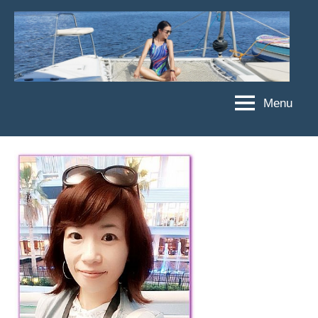
Skip
to
content
Menu
傑
★
傑
菲
菲
亞
亞
娃
娃
粉
JEFFIA
絲
FANG
團、
主
題
旅
遊、
達