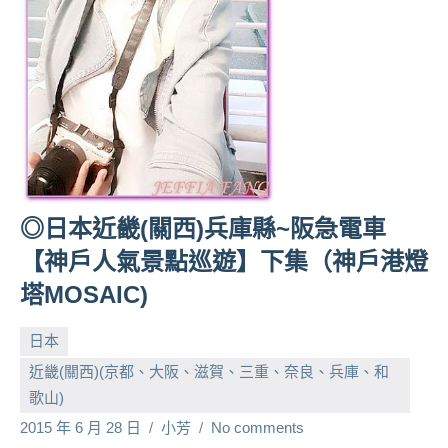
人
帶
路、
旅
遊
節
目
來
賓、
◎日本近畿(關西)兵庫縣~阪急電車
News
【神戶人氣景點巡遊】下集（神戶港燈
金
探
塔MOSAIC)
號
節
日本
目
近畿(關西)(京都、大阪、滋賀、三重、奈良、兵庫、和
班
歌山)
底、
2015 年 6 月 28 日
小芳
No comments
外