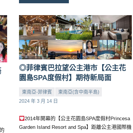
◎菲律賓巴拉望公主港市【公主花
藝
園島SPA度假村】期待新局面
東南亞-菲律賓
東南亞(含中南半島)
小
No
2024 年 3 月 14 日
芳
comments
2014年開幕的【公主花園島SPA度假村Princesa
Garden Island Resort and Spa】距離公主港國際機
」的