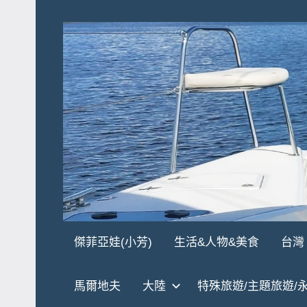
Skip
to
content
傑
★
傑菲亞娃(小芳)
生活&人物&美食
台灣
傑
菲
菲
馬爾地夫
大陸
特殊旅遊/主題旅遊/
亞
亞
娃