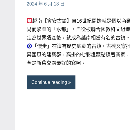
2024 年 6 月 18 日
芳
comments
主
持、
越南【會安古鎮】自16世紀開始就是個以商
學
易而繁榮的「水都」，自從被聯合國教科文組
校
定為世界遺產後，就成為越南相當有名的古鎮
企
「慢步」在這有歷史底蘊的古鎮，古樸又穿
業
異國風的建築群，高掛的七彩燈籠點綴著商家
講
全是新舊交融最好的寫照。
座、
部
落
Continue reading
客
及
旅
遊
雜
誌