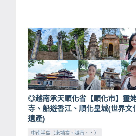
專
欄、
觀
光
局
合
作
達
人
對
象。
◎越南承天順化省【順化市】靈
★
寺、船遊香江、順化皇城(世界文
遺產)
中南半島（柬埔寨、越南．．）