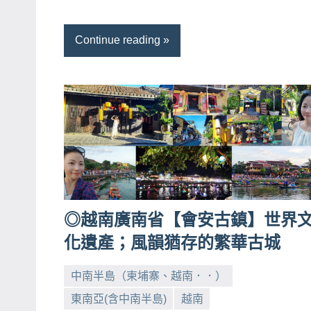
哥
窟
Continue reading
泰
國
旅
遊
書
作
者、
各
發
◎越南廣南省【會安古鎮】世界
表
化遺產；風韻猶存的繁華古城
會
及
中南半島（柬埔寨、越南．．）
活
東南亞(含中南半島)
越南
小
No
動