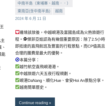
中南半島（柬埔寨、越南．．）
東南亞(含中南半島)
越南
小
No
2024 年 6 月 11 日
芳
comments
氏王
邊境該放後，中越峴港及富國島成為火熱旅遊行
程。🕵
傑菲亞娃認為有幾個重要原因：除了2.5小時
此主
即抵達的直飛航班及豐富的行程景點，而CP值高且
城、
合理的團費是最大的優勢。
還能
本篇分享：
越竹航空直飛峴港港。
產
中越旅遊六天五夜行程規劃。
峴港DaNang、順化Hue、會安Hoi An景點分享。
越南簡單歷史。
Continue reading