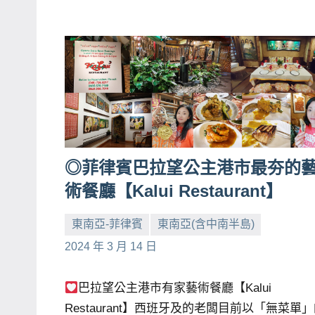
◎菲律賓巴拉望公主港市最夯的
術餐廳【Kalui Restaurant】
東南亞-菲律賓
東南亞(含中南半島)
小
No
2024 年 3 月 14 日
芳
comments
巴拉望公主港市有家藝術餐廳【Kalui
Restaurant】西班牙及的老闆目前以「無菜單