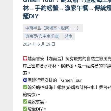
賓、
林→手釣螃蟹→漁家午餐→傳統
News
籠DIY
金
探
中南半島（柬埔寨、越南．．）
號
東南亞(含中南半島)
越南
小
No
節
2024 年 6 月 19 日
芳
comments
目
班
越南會安【迦南島】擁有原始的自然生態風
底、
岸上密布著水椰林、檳榔樹，是一處純樸的寧
外
落。
景
團體行程安排的「Green Tour」
節
碗公船巡遊海上椰林(旋轉咖啡杯+水上舞台+
目
釣螃蟹)。
主
漁家饗宴。
持、
燈籠DIY。
吳