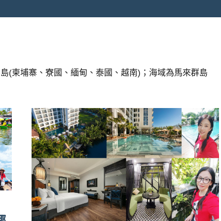
島(柬埔寨、寮國、緬甸、泰國、越南)；海域為馬來群島
。
椰