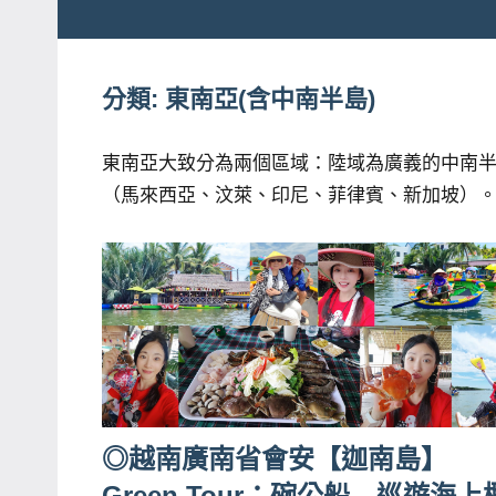
粉
娃
絲
團、
分類:
東南亞(含中南半島)
JEFFIA
主
FANG
題
東南亞大致分為兩個區域：陸域為廣義的中南半
旅
（馬來西亞、汶萊、印尼、菲律賓、新加坡）
遊、
達
人
帶
路、
旅
遊
節
◎越南廣南省會安【迦南島】
目
Green Tour：碗公船→巡遊海上
來