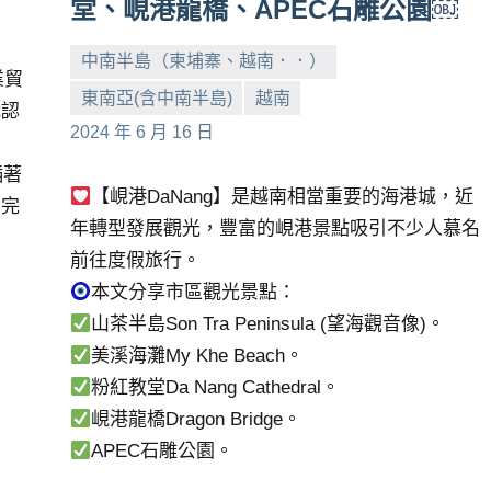
堂、峴港龍橋、APEC石雕公園￼
中南半島（柬埔寨、越南．．）
業貿
東南亞(含中南半島)
越南
織認
小
No
2024 年 6 月 16 日
芳
comments
。
插著
【峴港DaNang】是越南相當重要的海港城，近
，完
年轉型發展觀光，豐富的峴港景點吸引不少人慕名
前往度假旅行。
本文分享市區觀光景點：
山茶半島Son Tra Peninsula (望海觀音像)。
美溪海灘My Khe Beach。
粉紅教堂Da Nang Cathedral。
峴港龍橋Dragon Bridge。
APEC石雕公園。