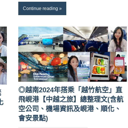
Continue reading
◎越南2024年搭乘「越竹航空」直
姥
飛峴港【中越之旅】總整理文(含航
化
空公司、機場資訊及峴港、順化、
會安景點)