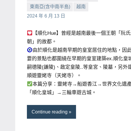
東南亞(含中南半島)
越南
小
No
2024 年 6 月 13 日
芳
comments
【順化Hue】曾經是越南最後一個王朝「阮
朝」的故都。
由於順化是越南早期的皇室居住的地點，因
要的景點也都圍繞在早期的皇室建築ex.順化皇
嗣德陵(謙陵)、啟定皇陵..等皇宮、陵墓，另外
順遊靈姥寺（天姥寺）。
本篇分享：靈姥寺→船遊香江→世界文化遺
「順化皇城」→三輪車遊古城。
Continue reading