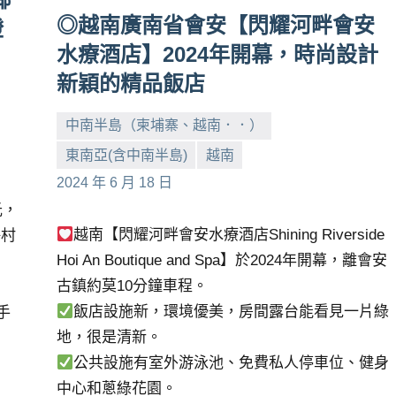
◎越南廣南省會安【閃耀河畔會安
燈
水療酒店】2024年開幕，時尚設計
新穎的精品飯店
中南半島（柬埔寨、越南．．）
東南亞(含中南半島)
越南
小
No
2024 年 6 月 18 日
芳
comments
光，
越南【閃耀河畔會安水療酒店Shining Riverside
靜村
Hoi An Boutique and Spa】於2024年開幕，離會安
古鎮約莫10分鐘車程。
飯店設施新，環境優美，房間露台能看見一片綠
手
地，很是清新。
公共設施有室外游泳池、免費私人停車位、健身
中心和蔥綠花園。