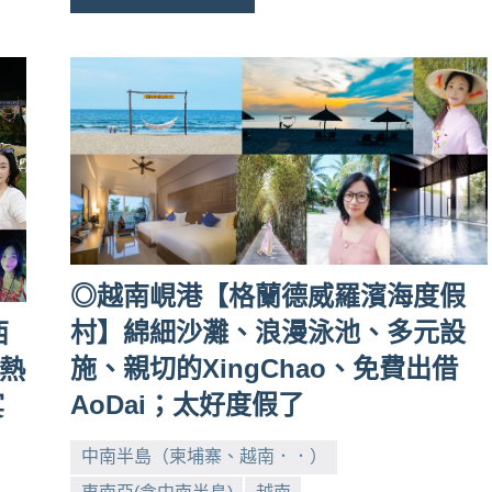
◎越南峴港【格蘭德威羅濱海度假
村】綿細沙灘、浪漫泳池、多元設
西
施、親切的XingChao、免費出借
】熱
AoDai；太好度假了
宴
中南半島（柬埔寨、越南．．）