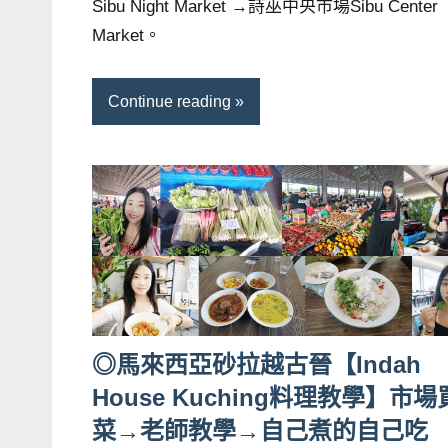
Sibu Night Market →詩巫中央市場Sibu Center
哥
Market。
窟
泰
Continue reading
國
旅
遊
書
作
者、
各
發
表
◎馬來西亞砂拉越古晉【Indah
會
及
House Kuching料理教學】市場
活
菜→老師教學→自己煮的自己吃
動