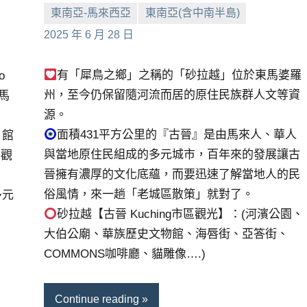
東南亞-馬來西亞
東南亞(含中南半島)
小
No
2025 年 6 月 28 日
芳
comments
有「犀鳥之鄉」之稱的「砂拉越」位於東馬婆羅
o
州，至今仍保留隨河流而居的原住民族群人文等資
是馬
源。
面積431平方公里的『古晉』是由馬來人、華人
，館
與當地原住民組成的多元城市，百年來的發展讓古
參觀
晉擁有濃厚的文化底蘊，而要迅速了解當地人的民
俗風情，來一趟「老城區散策」就對了。
多元
砂拉越【古晉 Kuching市區觀光】：(河濱公園、
大伯公廟、華族歷史文物館、海唇街、亞答街、
COMMONS咖啡廳、貓雕像….)
Continue reading