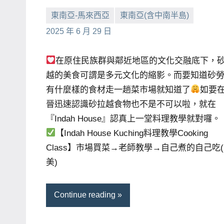
主
東南亞-馬來西亞
東南亞(含中南半島)
持、
小
No
2025 年 6 月 29 日
學
芳
comments
校
在原住民族群與鄰近地區的文化交融底下，
企
越的美食可謂是多元文化的縮影。而要知道砂
業
有什麼樣的食材走一趟菜市場就知道了
如要
講
晉迅速認識砂拉越食物也不是不可以啦，就在
座、
『Indah House』認真上一堂料理教學就對囉。
部
【Indah House Kuching料理教學Cooking
落
Class】市場買菜→老師教學→自己煮的自己吃
客
美)
及
旅
Continue reading
遊
雜
誌