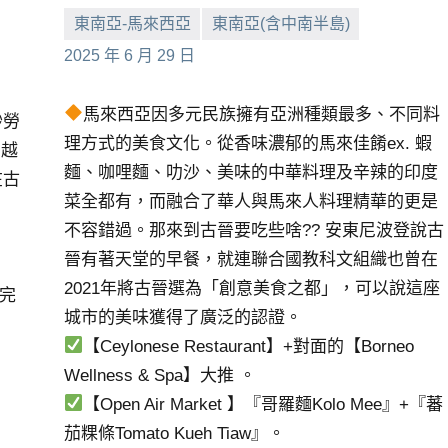
東南亞-馬來西亞
東南亞(含中南半島)
小
No
2025 年 6 月 29 日
芳
comments
馬來西亞因多元民族擁有亞洲種類最多、不同料
砂勞
理方式的美食文化。從香味濃郁的馬來佳餚ex. 蝦
勞越
麵、咖哩麵、叻沙、美味的中華料理及辛辣的印度
在古
菜全都有，而融合了華人與馬來人料理精華的更是
不容錯過。那來到古晉要吃些啥?? 安東尼波登說古
晉有著天堂的早餐，就連聯合國教科文組織也曾在
2021年將古晉選為「創意美食之都」，可以說這座
(完
城市的美味獲得了廣泛的認證。
【Ceylonese Restaurant】+對面的【Borneo
Wellness & Spa】大推 。
【Open Air Market 】『哥羅麵Kolo Mee』+『蕃
茄粿條Tomato Kueh Tiaw』。