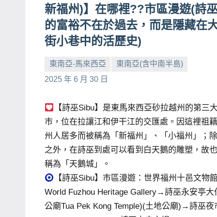
新福州)】在哪裡??市區漫遊(詩
賓、
的富裕不在於過去，而是隱藏在
News
街小巷中的活歷史)
金
探
東南亞-馬來西亞
東南亞(含中南半島)
號
小
No
2025 年 6 月 30 日
節
芳
comments
目
【詩巫Sibu】是東馬來西亞砂拉越州的第三
班
市，位在拉讓江和伊干江的交匯處。因這裡祖
底、
州人居多而被稱為「新福州」、「小福州」；
外
景
之外，在詩巫到處可以看到白天鵝的雕塑，故
節
稱為「天鵝城」。
目
【詩巫Sibu】市區漫遊：世界福州十邑文物
主
World Fuzhou Heritage Gallery→詩巫永安亭
持、
公廟Tua Pek Kong Temple)(土地公廟)→詩巫夜
吳