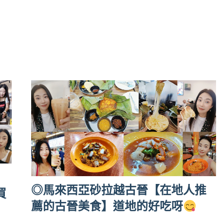
◎馬來西亞砂拉越古晉【在地人推
買
薦的古晉美食】道地的好吃呀