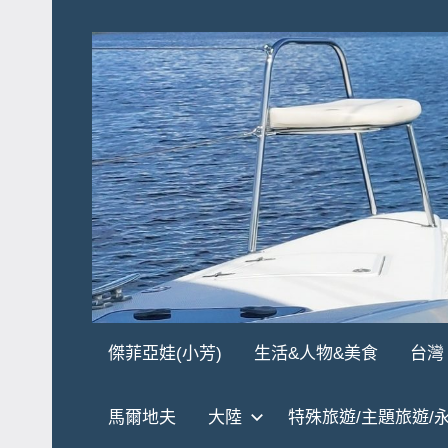
Skip
to
content
傑
★
傑菲亞娃(小芳)
生活&人物&美食
台灣
傑
菲
菲
馬爾地夫
大陸
特殊旅遊/主題旅遊/
亞
亞
娃