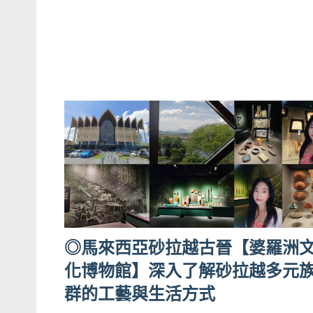
專
欄、
觀
光
局
合
作
達
人
對
象。
★
◎馬來西亞砂拉越古晉【婆羅洲
化博物館】深入了解砂拉越多元
群的工藝與生活方式