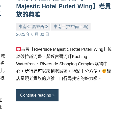
巫
Majestic Hotel Puteri Wing】老貴
大
族的典雅
東南亞-馬來西亞
東南亞(含中南半島)
小
No
2025 年 6 月 30 日
芳
comments
古晉【Riverside Majestic Hotel Puteri Wing】位
大城
於砂拉越河邊，鄰近古晉河畔Kuching
籍福
Waterfront、Riverside Shopping Complex購物中
除此
心，步行進可以來到老城區，地點十分方便。
飯
也被
店呈現老貴族的典雅，自行尋找它的魅力囉。
館
Continue reading
大伯
市