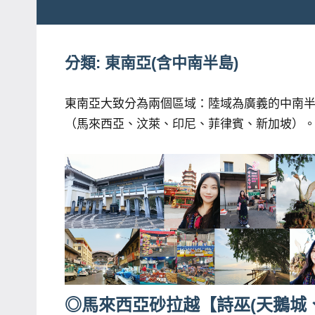
粉
娃
絲
團、
分類:
東南亞(含中南半島)
JEFFIA
主
FANG
題
東南亞大致分為兩個區域：陸域為廣義的中南半
旅
（馬來西亞、汶萊、印尼、菲律賓、新加坡）
遊、
達
人
帶
路、
旅
遊
節
目
◎馬來西亞砂拉越【詩巫(天鵝城
來