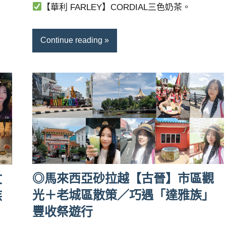
【華利 FARLEY】CORDIAL三色奶茶。
Continue reading
◎馬來西亞砂拉越【古晉】市區觀
文
光＋老城區散策／巧遇「達雅族」
族
豐收祭遊行