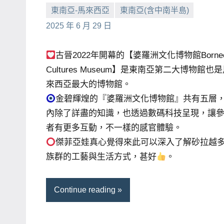
東南亞-馬來西亞
東南亞(含中南半島)
小
No
2025 年 6 月 29 日
芳
comments
古晉2022年開幕的【婆羅洲文化博物館Borne
Cultures Museum】是東南亞第二大博物館也
來西亞最大的博物館。
金碧輝煌的『婆羅洲文化博物館』共有五層
內除了詳盡的知識，也透過數碼科技呈現，讓
者有更多互動，不一樣的感官體驗。
傑菲亞娃真心覺得來此可以深入了解砂拉越
族群的工藝與生活方式，甚好
。
Continue reading