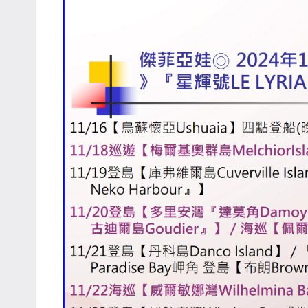
專
欄、
觀
光
局
合
作
達
人
對
象。
★