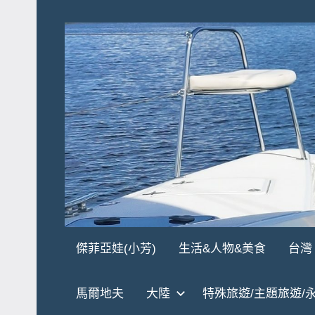
Skip
to
content
傑
★
傑菲亞娃(小芳)
生活&人物&美食
台灣
傑
菲
菲
馬爾地夫
大陸
特殊旅遊/主題旅遊/
亞
亞
娃