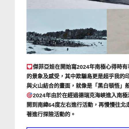
主
持、
學
校
企
業
講
座、
傑菲亞娃在開始寫2024年南極心得時有
部
的景象及感受，其中欺騙島更是超乎我的
落
與火山結合的畫面，就像是「黑白頓悟」
客
2024年由於在經過德瑞克海峽進入南極
及
開到南緯64度左右進行活動，再慢慢往北
旅
遊
著進行探險活動的。
雜
誌