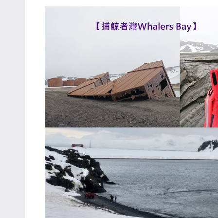
哥
窟
泰
國
旅
遊
書
作
者、
各
發
表
會
及
活
動