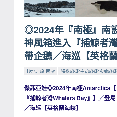
賓、
News
金
◎2024年『南極』
探
號
神風箱進入『捕鯨者
節
目
帶企鵝／海巡【英格
班
底、
極地之旅-南極
特殊旅遊/主題旅遊/永續旅遊
外
景
傑菲亞娃◎2024年南極Antarctica【
節
目
『捕鯨者灣Whalers Bay』】／登島
主
／海巡【英格蘭海峽】
持、
吳