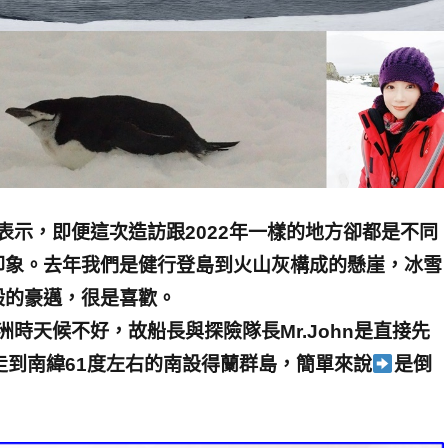
表示，即便這次造訪跟2022年一樣的地方卻都是不同
印象。去年我們是健行登島到火山灰構成的懸崖，冰雪
般的豪邁，很是喜歡。
洲時天候不好，故船長與探險隊長Mr.John是直接先
走到南緯61度左右的南設得蘭群島，簡單來說
是倒