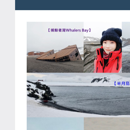
粉
娃
絲
團、
JEFFIA
主
FANG
題
旅
遊、
達
人
帶
路、
旅
遊
節
目
來