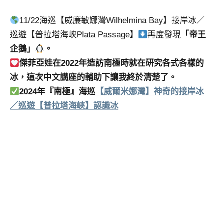
11/22海巡【威廉敏娜灣Wilhelmina Bay】接岸冰／
巡遊【普拉塔海峽Plata Passage】
再度發現
「帝王
企鵝」
。
傑菲亞娃在2022年造訪南極時就在研究各式各樣的
冰，這次中文講座的輔助下讓我終於清楚了。
2024年『南極』海巡
【威爾米娜灣】神奇的接岸冰
／巡遊【普拉塔海峽】認識冰