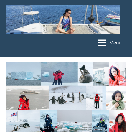
Skip
to
content
Menu
傑
★
傑
菲
菲
亞
亞
娃
娃
粉
JEFFIA
絲
FANG
團、
主
題
旅
遊、
達