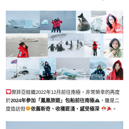
景
節
目
主
持、
吳
哥
窟
泰
國
旅
遊
書
作
傑菲亞娃繼2022年12月前往南極，非常榮幸的再度
者、
於
2024年參加「鳳凰旅遊」包船前往南極
，雖是二
各
度造訪但
依舊新奇、收穫匪淺、感受極深
。
發
表
會