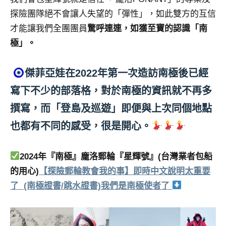
探險團隊絕不會讓人失望的「彈性」，如此雙方的互信
才能讓我們全團團員
驚呼連連，如獲至寶的認識「南
極」。
傑菲亞娃在2022年第一次造訪南極後已經
寫下不少的部落格，對於南極的資訊就不再多
撰寫，而「登島及巡遊」即便與上次同個地點
也都有不同的感受，很是開心。
2024年『南極』龐洛郵輪『星輝號』(台灣業者包船
的用心)
【探險郵輪教會我的事】即時中文說明太重要
了 (南極證書/跳水證書)我們是南極使者了