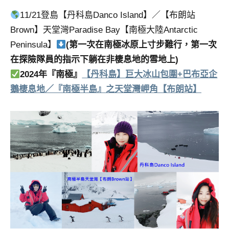
11/21登島【丹科島Danco Island】／【布朗站
Brown】天堂灣Paradise Bay【南極大陸Antarctic
Peninsula】
(第一次在南極冰原上寸步難行，第一次
在探險隊員的指示下躺在
非棲息地
的雪地上)
2024年『南極』
【丹科島】巨大冰山包圍+巴布亞企
鵝棲息地／『南極半島』之天堂灣岬角【布朗站】