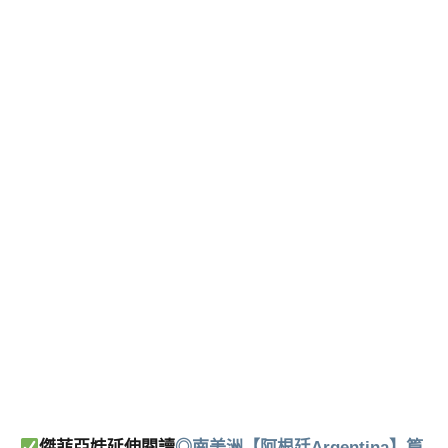
傑菲亞娃延伸閱讀
◎南美洲【阿根廷Argentina】篇