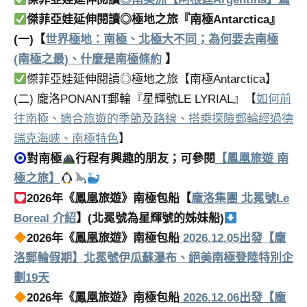
傑菲亞娃延伸閱讀◎極地之旅『南極Antarctica』
(一)【
世界極地：南極、北極大不同；為何要去南極
(南極之最)、什麼是南極條約
】
傑菲亞娃延伸閱讀◎極地之旅【南極Antarctica】
(二) 龐洛PONANT郵輪『星輝號LE LYRIAL』【
如何前
往南極、適合旅遊的季節及路線、搭乘探險郵輪經過德
瑞克海峽、南極特色
】
對南極
行程有興趣的朋友；可參閱
【鳳凰旅遊 南
極之旅】
2026年《鳳凰旅遊》南極包船【
龐洛集團 北冕號Le
Boreal 介紹
】(北冕號為星輝號的姊妹船)
2026年《鳳凰旅遊》南極包船
2026.12.05出發【龐
洛郵輪假期】北冕號伊瓜蘇瀑布、絕美南極登陸特別企
劃19天
2026年《鳳凰旅遊》南極包船
2026.12.06出發【龐