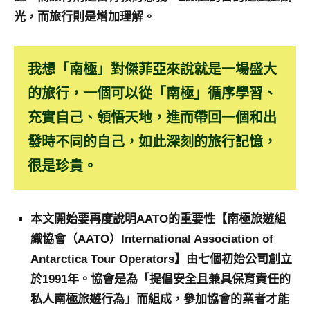
專
光，而旅行則是增加理解。
欄、
觀
光
我想「南極」對傑菲亞來說就是一場盛大
局
的旅行，一個可以從「南極」循序學習、
合
作
充實自己、領悟天地，進而帶回一個和出
達
發時不同的自己，如此深刻的旅行記憶，
人
很是珍貴。
對
象。
★
本文開始要再度說明AATO的重要性【南極旅遊組
織協會（AATO）International Association of
Antarctica Tour Operators】由七個初始公司創立
於1991年。協會是為「提倡安全且兼具保育責任的
私人南極旅遊行為」而組成，參加協會的業者才能