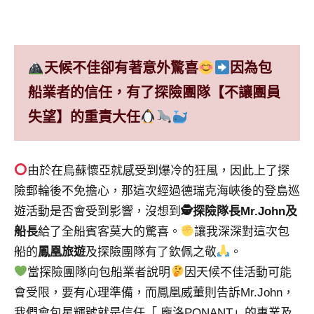
天候不佳卻有著意外驚喜
因為包
船業者的信任，有了探險團隊【不讓團員
失望】的重責大任
由於在烏蘇懷亞就感受到爆冷的狂風，因此上了探
險郵輪後不免擔心，那這次經過德瑞克海峽後的登島巡
遊活動是否會受到影響，沒想到
🕵️探險隊長Mr.John及
船長
給了全船賓客莫大的驚喜。
讓我深深對這次包
船的
鳳凰旅遊
及探險團隊有了欽佩之敬
。
當探險團隊向包船業者說明
因天候不佳活動可能
會受限，要有心理準備，而鳳凰威董則告訴Mr.John，
我們會包星輝號就是信任「 龐洛PONANT」的專業及