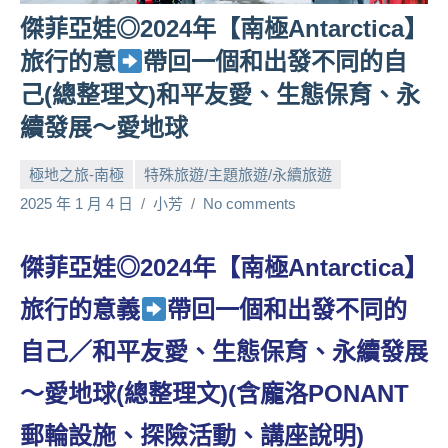
人
傑菲亞娃◎2024年【南極Antarctica】
帶
旅行的意
帶回一個和出發不同的自
路、
己(總整理文)和平友愛、生態保育、永
旅
遊
續發展～愛地球
節
目
極地之旅-南極
特殊旅遊/主題旅遊/永續旅遊
來
2025 年 1 月 4 日
小芳
No comments
賓、
News
金
傑菲亞娃◎2024年【南極Antarctica】
探
旅行的意義
帶回一個和出發不同的
號
節
自己／和平友愛、生態保育、永續發展
目
班
～愛地球(總整理文)(含龐洛PONANT
底、
外
郵輪設施、探險活動、講座說明)