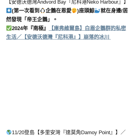
【安德沃德灣Andvord Bay『尼科港Neko Harbour』】
(第一次看到
企鵝在恩愛
)座頭鯨
就在身邊/居
然發現「帝王企鵝」。
2024年『南極』
【庫弗維爾島】白眉企鵝群的私密
生活／【安德沃德灣『尼科港』】崩落的冰川
11/20登島【多里安灣『達莫角Damoy Point』】／