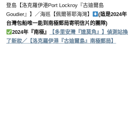
登島【洛克羅伊港Port Lockroy『古迪爾島
Goudier』】／海巡【佩爾蒂耶海灣】
(這是2024年
台灣包船唯一能到南極郵局寄明信片的團隊)
2024年『南極』
【多里安灣『達莫角』】偵測站換
了新妝／【洛克羅伊港『古迪爾島』南極郵局】