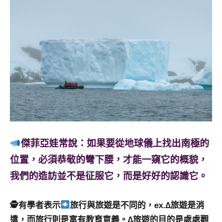
及
活
動
主
持、
學
校
企
業
講
座、
部
傑菲亞娃常說：如果要從地球儀上找出南極的
落
位置，必須恭敬的彎下腰，才能一窺它的概貌，
客
及
我們的造訪並不是征服它，而是好好的認識它。
旅
遊
🕵
有學者表示
旅行與旅遊是不同的，ex.∆旅遊是消
雜
遣，而旅行則是富有教育意義。∆旅遊的目的是處處觀
誌