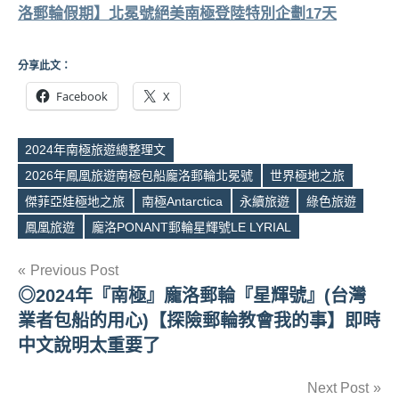
洛郵輪假期】北冕號絕美南極登陸特別企劃17天
分享此文：
Facebook
X
2024年南極旅遊總整理文
2026年鳳凰旅遊南極包船龐洛郵輪北冕號
世界極地之旅
Tags
傑菲亞娃極地之旅
南極Antarctica
永續旅遊
綠色旅遊
鳳凰旅遊
龐洛PONANT郵輪星輝號LE LYRIAL
文
Previous Post
◎2024年『南極』龐洛郵輪『星輝號』(台灣
章
業者包船的用心)【探險郵輪教會我的事】即時
導
中文說明太重要了
覽
Next Post