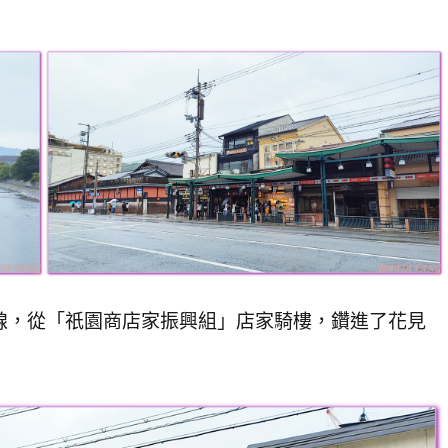
線，從「祇園商店家振興組」店家騎樓，鑽進了花見