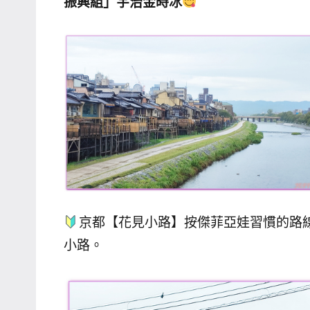
振興組」宇治金時冰
主
持、
學
校
企
業
講
座、
部
落
客
京都【花見小路】按傑菲亞娃習慣的路
及
小路。
旅
遊
雜
誌