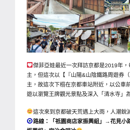
哥
窟
泰
國
旅
遊
書
傑菲亞娃最近一次拜訪京都是2019年
作
者、
主，但這次以【『山陽&山陰鐵路周遊券（J
各
主，故這次下榻在京都車站附近，以公車
發
遊以瀏覽王牌觀光景點及深入「清水寺」
表
會
這次來到京都破天荒遇上大雨，人潮銳
及
路線：「祇園商店家振興組」→花見小
活
動