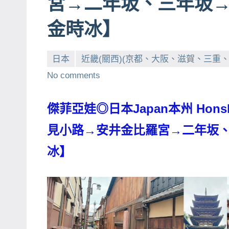
宮→二年坂、三年坂
賓、
金時冰】
News
金
探
日本
近畿(關西)(京都、大阪、滋賀、三重
號
No comments
節
目
傑菲亞娃◎日本Japan本州 Honsh
班
見小路→安井金比羅宮→二年坂
底、
外
冰】
景
節
目
主
持、
吳