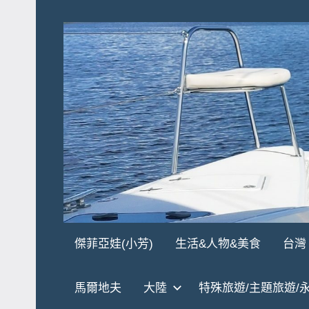
Skip
to
content
傑
★
傑菲亞娃(小芳)
生活&人物&美食
台灣
傑
菲
菲
馬爾地夫
大陸
特殊旅遊/主題旅遊/
亞
亞
娃