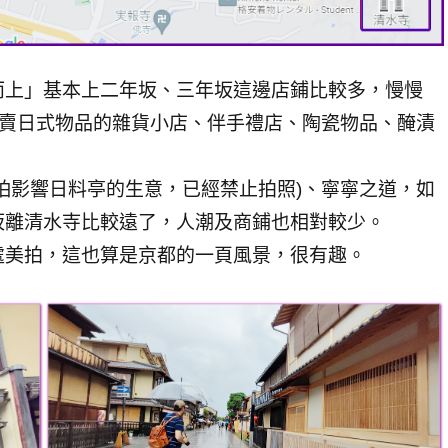
而上」基本上二年坂、三年坂這邊店鋪比較多，慢慢
 販賣日式物品的雜貨小店、伴手禮店、陶瓷物品、醃漬
怕影響日料亭的生意，已經禁止拍照)、寧寧之道，如
坂離清水寺比較遠了，人潮及商鋪也相對較少。
處美拍，這也算是京都的一頁風景，很有趣。