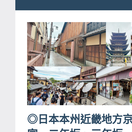
粉
娃
絲
團、
JEFFIA
主
FANG
題
旅
遊、
達
人
帶
路、
旅
遊
節
◎日本本州近畿地方
目
來