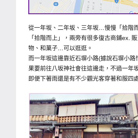
從一年坂、二年坂、三年坂…慢慢「拾階
「拾階而上」，兩旁有很多復古商鋪ex.
物、和菓子…可以逛逛。
而一年坂這邊靠近石塀小路(據說石塀小路
果要前往八坂神社會往這邊走，不過一年
即便下著雨還是有不少觀光客穿著和服四