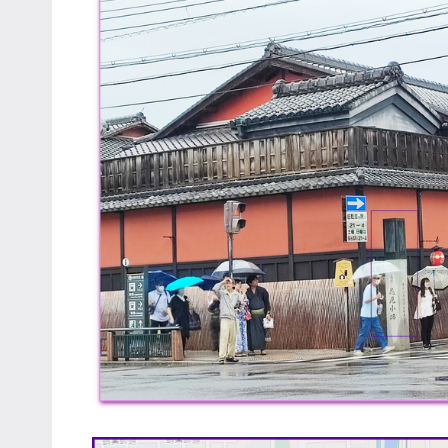
專
欄、
觀
光
局
合
作
達
人
對
象。
★