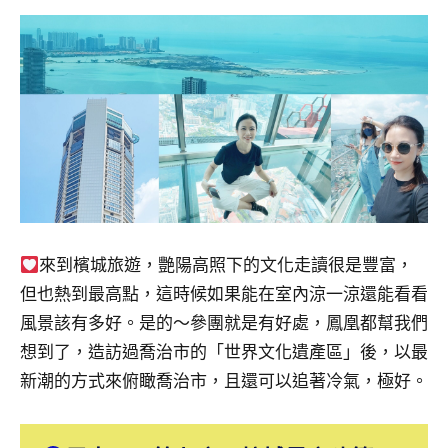
景
節
目
主
持、
吳
哥
窟
泰
國
旅
來到檳城旅遊，艷陽高照下的文化走讀很是豐富，
遊
書
但也熱到最高點，這時候如果能在室內涼一涼還能看看
作
風景該有多好。是的～參團就是有好處，鳳凰都幫我們
者、
想到了，造訪過喬治市的「世界文化遺產區」後，以最
各
新潮的方式來俯瞰喬治市，且還可以追著冷氣，極好。
發
表
會