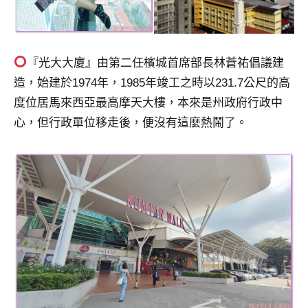
專
欄、
觀
『光大大廈』由第二任檳城首席部長林蒼祐倡議建
光
局
造，始建於1974年，1985年竣工之時以231.7公尺的高
合
度位居馬來西亞最高摩天大樓，本來是州政府行政中
作
心，但行政單位移走後，便沒有這麼熱鬧了。
達
人
對
象。
★