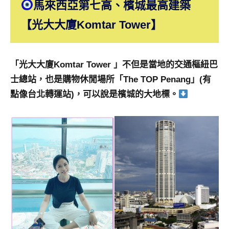
馬來西亞第七高、檳城最高建築
及
活
【光大大廈Komtar Tower】
動
主
持、
「光大大廈Komtar Tower 」不但是當地的交通樞紐巴
學
士總站，也是購物休閒場所「The TOP Penang」(有
校
企
點像台北轉運站)，可以說是檳城的大地標。
業
講
座、
部
落
客
及
旅
遊
雜
誌