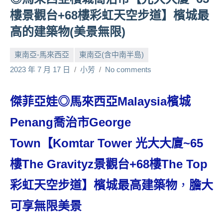
人
樓景觀台+68樓彩虹天空步道】檳城最
帶
高的建築物(美景無限)
路、
旅
東南亞-馬來西亞
東南亞(含中南半島)
遊
2023 年 7 月 17 日
小芳
No comments
節
目
來
傑菲亞娃◎馬來西亞Malaysia檳城
賓、
News
Penang喬治市George
金
Town【Komtar Tower 光大大廈~65
探
號
樓The Gravityz景觀台+68樓The Top
節
目
彩虹天空步道】檳城最高建築物
，
膽大
班
底、
可享無限美景
外