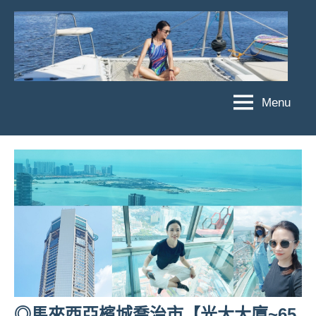
Skip
to
content
Menu
傑
★
傑
菲
菲
亞
亞
娃
娃
粉
JEFFIA
絲
FANG
團、
主
題
旅
遊、
◎馬來西亞檳城喬治市【光大大廈~65
達