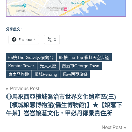
分享此文：
Facebook
X
65樓The Gravityz景觀台
68樓The Top 彩虹天空步道
Komtar Tower
光大大廈
喬治市George Town
Tags
東南亞旅遊
檳城Penang
馬來西亞旅遊
文
Previous Post
◎馬來西亞檳城喬治市世界文化遺產區(三)
章
【檳城娘惹博物館(僑生博物館)】★【娘惹下
導
午茶】峇峇娘惹文化，甲必丹鄭景貴住所
覽
Next Post