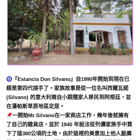
及
活
動
主
持、
學
校
企
業
講
『Estancia Don Silvano』自1990年開始到現在已
座、
部
經是第四代接手了。家族故事是從一位名叫西爾瓦諾
落
(Silvano) 的意大利裔自小跟隨家人移民到阿根廷，並
客
在潘帕斯草原地區定居。
及
一開始Mr.Silvano在一家商店工作，幾年後就擁有
旅
遊
了自己的雜貨店，並於 1940 年設法從列儂家族手中買
雜
下了這380公頃的土地。由於這裡的美景加上他人脈廣
誌