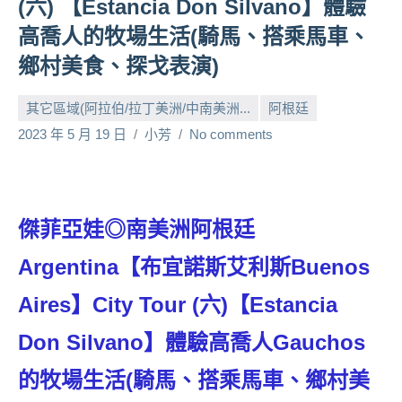
(六) 【Estancia Don Silvano】體驗
人
高喬人的牧場生活(騎馬、搭乘馬車、
帶
鄉村美食、探戈表演)
路、
旅
遊
其它區域(阿拉伯/拉丁美洲/中南美洲...
阿根廷
節
2023 年 5 月 19 日
小芳
No comments
目
來
賓、
News
傑菲亞娃◎南美洲阿根廷
金
探
Argentina【布宜諾斯艾利斯Buenos
號
節
Aires】City Tour (六)【Estancia
目
Don Silvano】體驗高喬人Gauchos
班
底、
的牧場生活(騎馬、搭乘馬車、鄉村美
外