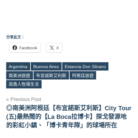
分享此文：
Facebook
X
Argentina
Buenos Aires
Estancia Don Silvano
南美洲旅遊
布宜諾斯艾利斯
阿根廷旅遊
Tags
高喬人牧場生活
文
Previous Post
◎南美洲阿根廷【布宜諾斯艾利斯】City Tour
章
(五)最熱鬧的【La Boca拉博卡】探戈發源地
導
的彩虹小鎮、「博卡青年隊」的球場所在
覽