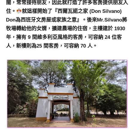
闊，常常接待朋友，因此就打造了許多客房提供朋友入
專
住。
就這樣開始了『西爾瓦諾之家 (Don Silvano)
欄、
Don為西班牙文房屋或家族之意』。後來Mr.Silvano將
觀
光
牧場轉給他的女婿，擴建農場的住宿，主樓建於 1930
局
年，擁有 9 間維多利亞風格的客房，可容納 24 位客
合
人，新樓則為25 間客房，可容納 70 人。
作
達
人
對
象。
★