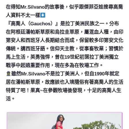
在得知Mr.Silvano的故事後，似乎跟傑菲亞娃搜尋高喬
人資料不太一樣
『高喬人（Gauchos）』是拉丁美洲民族之一。分布
在阿根廷潘帕斯草原和烏拉圭草原，屬混血人種，由印
第安人和西班牙人長期結合而成，保留較多印第安文化
傳統。講西班牙語。信仰天主教，從事畜牧業；習慣於
馬上生活，英勇強悍，曾在19世紀初葉拉丁美洲獨立
戰爭中起過重要作用，現在多為在牧場工作。
雖然Mr.Silvano不是
拉丁美洲
人，但自1990年就定
居在潘帕斯草原，故應該也入境隨俗有著高喬人的生活
特質了吧！果真~在參觀牧場後發現，十足的高喬人生
活。