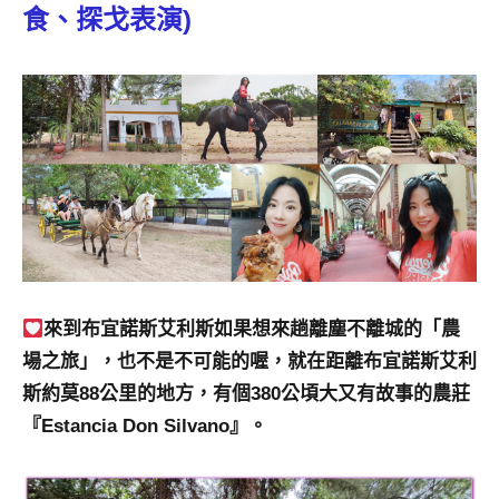
景
食、探戈表演)
節
目
主
持、
吳
哥
窟
泰
國
旅
遊
書
來到布宜諾斯艾利斯如果想來趟離塵不離城的「農
作
場之旅」，也不是不可能的喔，就在距離布宜諾斯艾利
者、
斯約莫88公里的地方，有個380公頃大又有故事的農莊
各
『Estancia Don Silvano』。
發
表
會