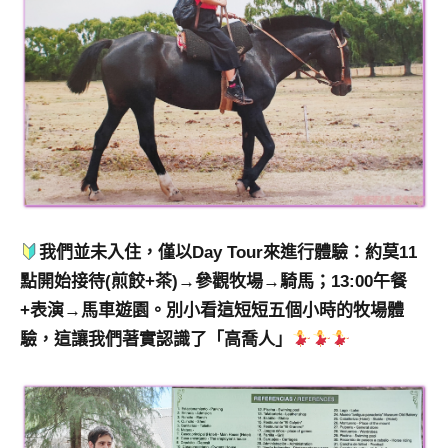
我們並未入住，僅以Day Tour來進行體驗：約莫11
點開始接待(煎餃+茶)→參觀牧場→騎馬；13:00午餐
+表演→馬車遊園。別小看這短短五個小時的牧場體
驗，這讓我們著實認識了「高喬人」