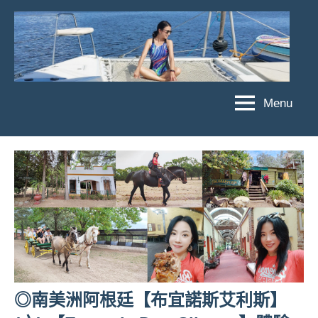
Skip
to
content
Menu
傑
★
傑
菲
菲
亞
亞
娃
娃
粉
JEFFIA
絲
FANG
團、
主
題
旅
◎南美洲阿根廷【布宜諾斯艾利斯】
遊、
達