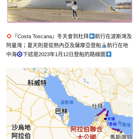
專
欄、
觀
光
『Costa Toscana』冬天會到杜拜
航行在波斯灣及
局
合
阿曼灣；夏天則是從熱內亞及薩摩亞登船
航行在地
作
中海
下述是2023年1月12日登船的路線圖
達
人
對
象。
★