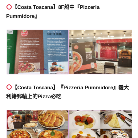
【Costa Toscana】8F船中
『Pizzeria
Pummidore』
【Costa Toscana】
『Pizzeria Pummidore』義大
利籍郵輪上的Pizza必吃