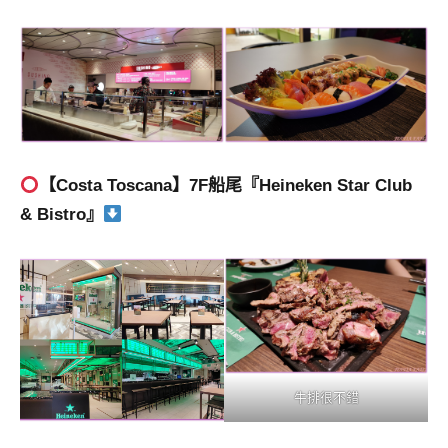
【Costa Toscana】7F船尾
『Heineken Star Club
& Bistro』
牛排很不錯