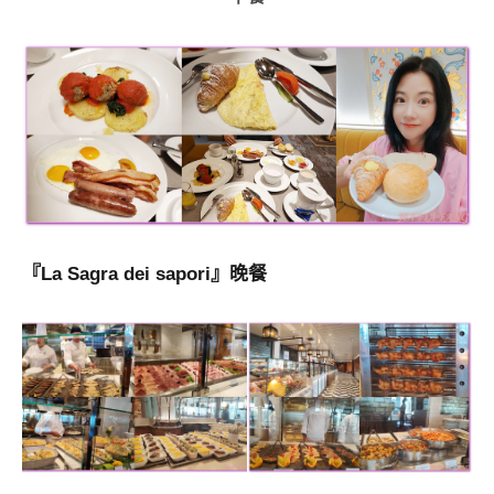
『La Sagra dei sapori』晚餐