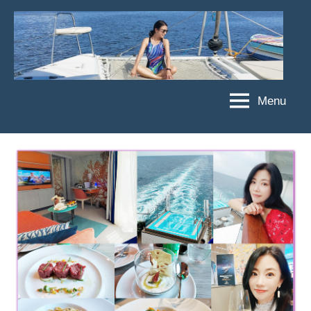
Skip
to
content
Menu
傑
★
傑
菲
菲
亞
亞
娃
娃
粉
JEFFIA
絲
FANG
團、
主
題
旅
遊、
達