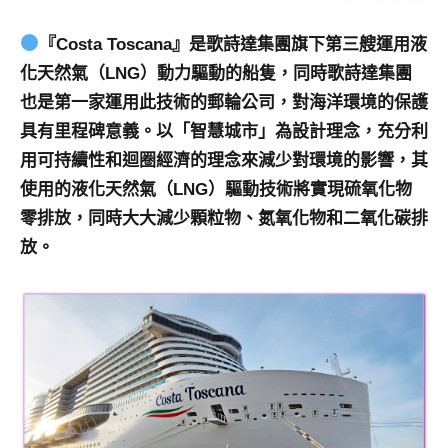
及
活
『Costa Toscana』是歌詩達集團旗下第三艘運用液
動
化天然氣（LNG）動力驅動的船隻，同時歌詩達集團
主
也是第一家運用此技術的郵輪公司，對海洋環境的保護
持、
具有里程碑意義。以「智慧城市」為設計理念，充分利
學
校
用可持續性和迴圈經濟的理念來減少對環境的影響，其
企
使用的液化天然氣（LNG）驅動技術將實現硫氧化物
業
零排放，同時大大減少顆粒物、氮氧化物和二氧化碳排
講
放。
座、
部
落
客
及
旅
遊
雜
誌