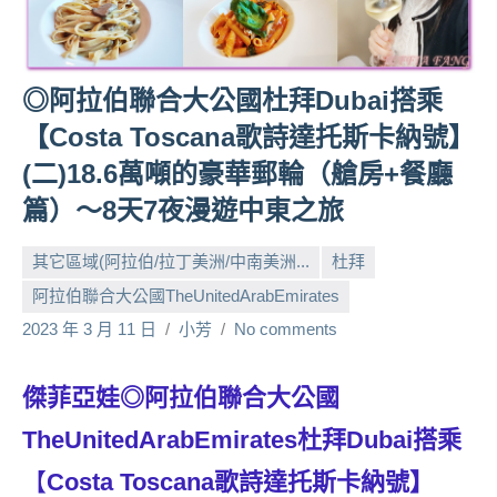
人
帶
路、
◎阿拉伯聯合大公國杜拜Dubai搭乘
旅
遊
【Costa Toscana歌詩達托斯卡納號】
節
(二)18.6萬噸的豪華郵輪（艙房+餐廳
目
篇）～8天7夜漫遊中東之旅
來
賓、
其它區域(阿拉伯/拉丁美洲/中南美洲...
杜拜
News
金
阿拉伯聯合大公國TheUnitedArabEmirates
探
2023 年 3 月 11 日
小芳
No comments
號
節
傑菲亞娃◎阿拉伯聯合大公國
目
班
TheUnitedArabEmirates
杜拜Dubai搭乘
底、
外
【
Costa Toscana歌詩達托斯卡納號】