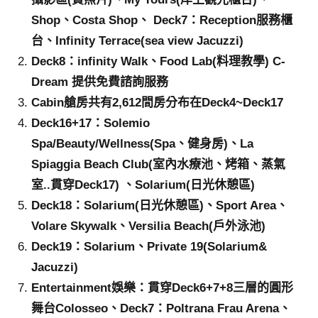
Shop、Costa Shop、 Deck7：Reception服務櫃
台、Infinity Terrace(sea view Jacuzzi)
Deck8：infinity Walk、Food Lab(料理教學) C-
Dream 提供免費諮詢服務
Cabin艙房共有2,612間房分布在Deck4~Deck17
Deck16+17：Solemio
Spa/Beauty/Wellness(Spa、健身房)、La
Spiaggia Beach Club(室內水療池、烤箱、蒸氣
室..貫穿Deck17) 、Solarium(日光休憩區)
Deck18：Solarium(日光休憩區)、Sport Area、
Volare Skywalk、Versilia Beach(戶外泳池)
Deck19：Solarium、Private 19(Solarium&
Jacuzzi)
Entertainment娛樂：貫穿Deck6+7+8三層的圓形
舞台Colosseo、Deck7：Poltrana Frau Arena、