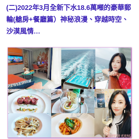
景
(二)2022年3月全新下水18.6萬噸的豪華郵
節
目
輪(艙房+餐廳篇）神秘浪漫、穿越時空、
主
沙漠風情…
持、
吳
哥
窟
泰
國
旅
遊
書
作
者、
各
發
表
會