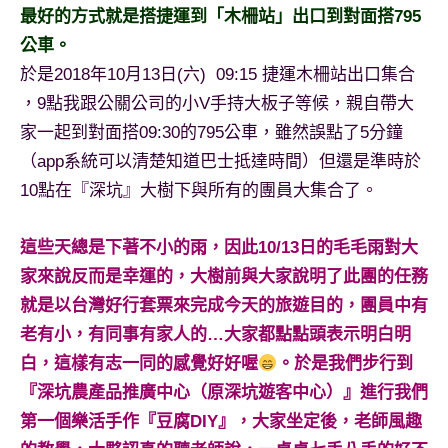
最好的方式就是搭捷運到「木柵站」出口到對面搭795
專
公車。
欄、
觀
於是2018年10月13日(六) 09:15 捷運木柵站出口集合
光
，9點我跟公關公司的小V手持大板子等候，親自帶大
局
家一起到對面搭09:30的795公車，雖然誤點了5分鐘
合
（app系統可以清楚知道巴士抵達時間）但還是準時於
作
達
10點在『深坑』大樹下與所有的團員大集合了。
人
對
這些天總是下著不小的雨，因此10/13日的毛毛雨對大
象。
家來說反而是幸運的，大樹前與大家說明了此團的任務
★
就是以台灣好行套票來完成今天的旅遊目的，團員中有
老有小，有同事有家人的…大家都點點頭表示明白明
白，這樣有志一同的感覺好好喔
。於是我們步行到
『深坑農產品推廣中心（原深坑遊客中心）』進行我們
第一個樂活手作『豆腐DIY』，大家坐定後，老師風趣