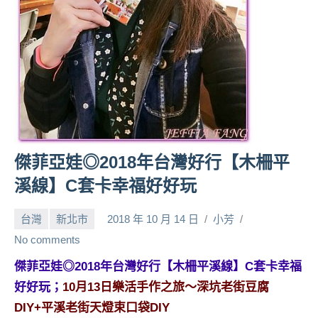
人
帶
路、
旅
遊
節
目
來
賓、
傑菲亞娃◎2018年台灣好行【木柵平
News
溪線】C套卡幸福好好玩
金
探
台灣
新北市
2018 年 10 月 14 日
小芳
號
節
No comments
目
傑菲亞娃◎2018年台灣好行【木柵平溪線】C套卡幸福
班
好好玩；
10月13日樂活手作之旅～深坑老街豆腐
底、
外
DIY+平溪老街天燈束口袋DIY