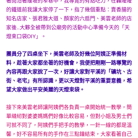
著雨沿著緩坡的窄巷中，我導覽的有點吃力，在轟隆隆
的鐵道前我讓大家停了一下，指了幾個重點：賣香腸的
知名店家、張君雅大道、顏家的六扇門、美雲老師的店
家後..大夥全被帶到公廟旁的活動中心準備今天的「天
燈束口袋DIY」。
團員分了四桌坐下，美雲老師及好幾位阿姨正準備材
料，趁著大家都坐著的好機會，我便把剛剛一路導覽的
內容再跟大家說了一次，好讓大家對平溪的「礦坑、古
街、老宅」有所認識，更以天燈對平溪的重要意義，希
望大家做出平安美麗的天燈束袋。
接下來美雲老師讓阿姨們各負責一桌開始統一教學，簡
單縫紉對婆婆媽媽們好像比較容易，但對小姐及男士們
可就不同了，阿姨們手把手的教學，一針一線的都是溫
馨，好不容易所有的手作在三點鐘結束，大家看著自己