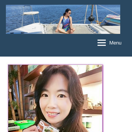
Skip
to
content
Menu
傑
★
傑
菲
菲
亞
亞
娃
娃
粉
JEFFIA
絲
FANG
團、
主
題
旅
遊、
達