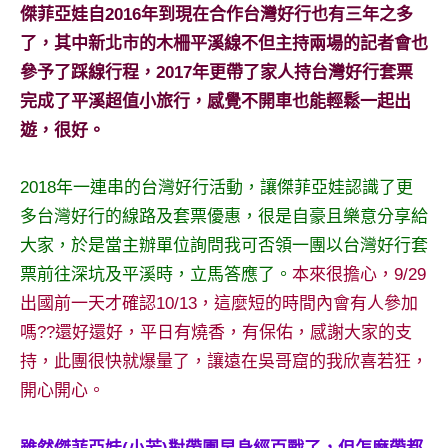
景
傑菲亞娃自2016年到現在合作台灣好行也有三年之多
節
了，其中新北市的木柵平溪線不但主持兩場的記者會也
目
參予了踩線行程，2017年更帶了家人持台灣好行套票
主
完成了平溪超值小旅行，感覺不開車也能輕鬆一起出
持、
吳
遊，很好。
哥
窟
2018年一連串的台灣好行活動，讓傑菲亞娃認識了更
泰
多台灣好行的線路及套票優惠，很是自豪且樂意分享給
國
大家，於是當主辦單位詢問我可否領一團以台灣好行套
旅
遊
票前往深坑及平溪時，立馬答應了。
本來很擔心，9/29
書
出國前一天才確認10/13，這麼短的時間內會有人參加
作
嗎??還好還好，平日有燒香，有保佑，感謝大家的支
者、
持，此團很快就爆量了，讓遠在吳哥窟的我欣喜若狂，
各
發
開心開心。
表
會