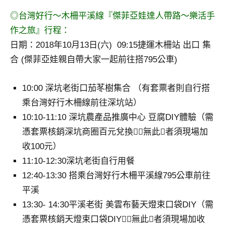
◎台灣好行～木柵平溪線『傑菲亞娃達人帶路～樂活手
作之旅』行程：
日期：2018年10月13日(六) 09:15捷運木柵站 出口 集
合 (傑菲亞娃親自帶大家一起前往搭795公車)
10:00 深坑老街口茄苳樹集合 （有套票者則自行搭
乘台灣好行木柵線前往深坑站）
10:10-11:10 深坑農產品推廣中心 豆腐DIY體驗（需
憑套票核銷深坑商圈百元兌換，無此者須現場加
收100元）
11:10-12:30深坑老街自行用餐
12:40-13:30 搭乘台灣好行木柵平溪線795公車前往
平溪
13:30- 14:30平溪老街 美雲布藝天燈束口袋DIY（需
憑套票核銷天燈束口袋DIY，無此者須現場加收