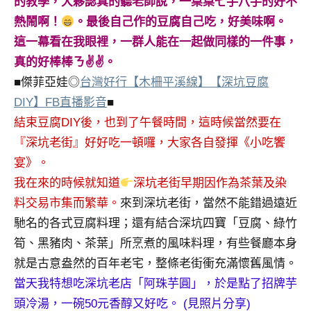
的教學，大夥認真的聽老師說，一桌桌七手八手的好不
熱鬧啊！
。最後自己作的豆腐自己吃，好美味啊。
這一幕看在我眼裡，一群人能在一起做同樣的一件事，
真的好棒棒ㄋ✌✌。
■傑菲亞娃◎
台灣好行【木柵平溪線】【深坑豆腐
DIY】FB直播影音
■
結束豆腐DIY後，也到了午餐時間，這時候當然要在
『深坑老街』好好吃一頓囉，大家各自發揮《小吃饗
宴》。
我在來的時候就知道
深坑老街早期因作為茶葉及染
料交易市集而繁華。
來到深坑老街，當然不能錯過遠近
馳名的各式豆腐料理；還有結合深坑四寶「豆腐、綠竹
筍、黑豬肉、茶葉」所烹煮的風味料理，有些餐廳本身
就是古意盎然的百年老宅，整條老街衝充滿懷舊風情。
當天我特想吃深坑老店「阿珠芋圓」，於是點了招牌芋
頭冷湯，一碗50元香醇又好吃。 (見照片分享)