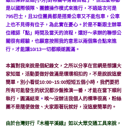
雖然傑菲亞娃(小芳)對帶團早身經百戰了，但怎麼帶都
及
是以國際領隊、團體操作模式來進行，不過這次可是
活
795巴士，且32位團員都是搭乘公車又不能包車，公車
動
主
上也不見得有位子，為此實在憂心。於是不斷跟主辦單
持、
位確認「點」時間及當天的流程，還好～承辦的聯想公
學
關很有經驗，也願意按照我的意思以兩個集合點來進
校
行，才能讓10/13一切都順遂圓滿。
企
業
講
本篇對我來說是個紀錄文，之所以分享在官網是想讓大
座、
家知道，活動要做好做滿是環環相扣的，不是說說這麼
部
簡單，別小看從10:00~15:00短短五個小時，我們要把
落
所有可能發生的狀況都沙盤推演一番，才能在當下順利
客
執行，圓滿結束
。
唉～沒辦法我個人的標準很高，粉絲
及
旅
團不是隨便做做、大家跟著玩就好，沒這麼簡單的。
遊
雜
由於台灣好行『木柵平溪線』如以大眾交通工具來說，
誌