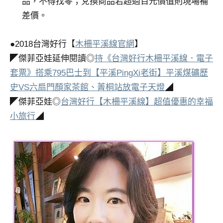
品，不得找零；兌換商品若超過百元價值則現場補
差價。
●2018台灣好行【
木柵平溪線官網
】
◤傑菲亞娃延伸閱讀◎
持《台灣好行木柵平溪線．電子
套票》搭乘795巴士到【平溪PingXi老街】平溪煤礦歷
史VS六扇門顏家茶館、菁桐站放電子天燈
◢
◤傑菲亞娃◎
台灣好行【木柵平溪線】超值優惠的幸福
小旅行
◢