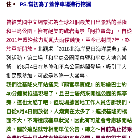
住。
PS.當初為了蓋停車場進行挖掘
專
欄、
觀
曾被美國中文網票選為全球21個最美日出景點的基隆
光
和平島公園，擁有絕美的礁岩海景「阿拉寶灣」，自從
局
2011年遭逢蘇力颱風大雨侵蝕後，至今已封閉7年，終
合
於重新開放。
北觀處「2018北海岸夏日海洋慶典」系
作
列活動，第二場「和平島公園開幕暨和平島大地音樂
達
人
祭」於8月4日在基隆和平島公園熱鬧登場，吸引了大
對
批民眾參加，可說是基隆一大盛事。
象。
我們從基隆火車站搭乘『龍宮尋寶線』的彩繪巴士約
★
40分鐘就抵達現場了，且巴士居然來開進公園的票亭
旁，這也太酷了吧，但現場據當地工作人員告訴我們，
自從8月4日開放後，人潮實在太多了，連接基隆的橋
面不大，不時造成塞車狀況，因此有可能會考慮移開站
牌，關於這點就等相關單位公告，總之～
目前為止搭乘