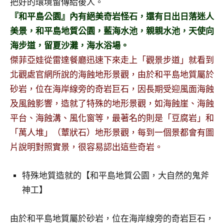
把好的環境留傳給後人。
『和平島公園』內有絕美奇岩怪石，還有日出日落迷人
美景，和平島地質公園，藍海水池，親親水池，天使向
海步道，留夏沙灘，海水浴場。
傑菲亞娃從雷達餐廳迅速下來走上「觀景步道」就看到
北觀處官網所說的海蝕地形景觀，由於和平島地質屬於
砂岩，位在海岸線旁的奇岩巨石，因長期受迎風面海蝕
及風蝕影響，造就了特殊的地形景觀，如海蝕崖、海蝕
平台、海蝕溝、風化窗等，最著名的則是「豆腐岩」和
「萬人堆」（蕈狀石）地形景觀，每到一個景都會有圖
片說明對照實景，很容易認出這些奇岩。
特殊地質造就的【和平島地質公園，大自然的鬼斧
神工】
由於和平島地質屬於砂岩，位在海岸線旁的奇岩巨石，