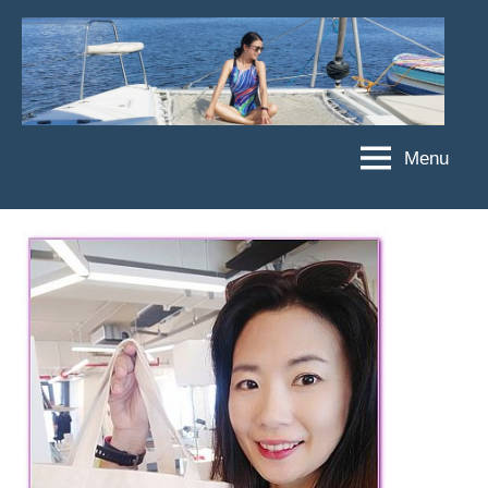
Skip
to
content
Menu
傑
★
傑
菲
菲
亞
亞
娃
娃
粉
JEFFIA
絲
FANG
團、
主
題
旅
遊、
達