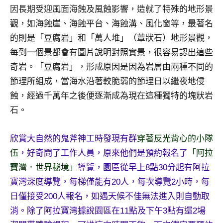
因長期受迎風面海蝕及風蝕影響，造就了特殊的地形景
觀，如海蝕崖、海蝕平台、海蝕溝、風化窗等，最著名
的則是「豆腐岩」和「萬人堆」（蕈狀石）地形景觀，
每到一個景都會有圖片說明對照實景，很容易認出這些
奇岩。「豆腐岩」，形成原因是因為岩層由兩種不同的
節理所組成，當海水沿著較脆弱的節理日以繼夜地侵
蝕，經過千萬年之後便逐漸成為現在這種獨特的塊狀岩
石。
欣賞大自然的鬼斧神工時發現有群
穿著反光背心的小隊
伍
，好奇問了工作人員，原來他們是預約報名了
「阿拉
寶灣．世界秘境」
導覽，園區從早上8點30分起有阿拉
寶灣深度導覽，每梯僅能有20人，每次導覽2小時，每
日僅接受200人報名，如遇天候不佳無法進入則自動取
消。除了阿拉寶灣據說園區在11點及下午3點有還2場