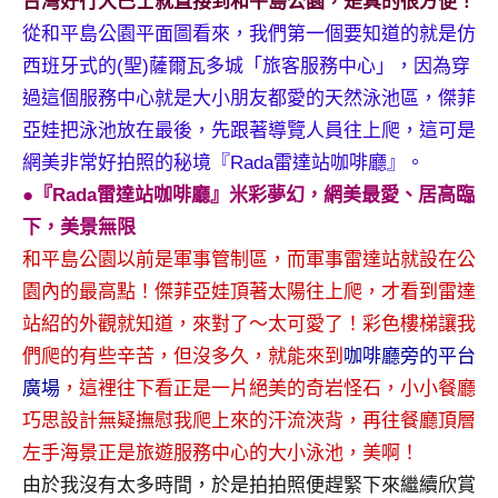
台灣好行大巴士就直接到和平島公園，是真的很方便！
從和平島公園平面圖看來，我們第一個要知道的就是仿
西班牙式的(聖)薩爾瓦多城「旅客服務中心」，因為穿
過這個服務中心就是大小朋友都愛的天然泳池區，傑菲
亞娃把泳池放在最後，先跟著導覽人員往上爬，這可是
網美非常好拍照的秘境『Rada雷達站咖啡廳』。
●『Rada雷達站咖啡廳』米彩夢幻，網美最愛、居高臨
下，美景無限
和平島公園以前是軍事管制區，而軍事雷達站就設在公
園內的最高點！傑菲亞娃頂著太陽往上爬，才看到雷達
站紹的外觀就知道，來對了～太可愛了！彩色樓梯讓我
們爬的有些辛苦，但沒多久，就能來到
咖啡廳旁的平台
廣場
，這裡往下看正是一片絕美的奇岩怪石，小小餐廳
巧思設計無疑撫慰我爬上來的汗流浹背，再往餐廳頂層
左手海景正是旅遊服務中心的大小泳池，美啊！
由於我沒有太多時間，於是拍拍照便趕緊下來繼續欣賞