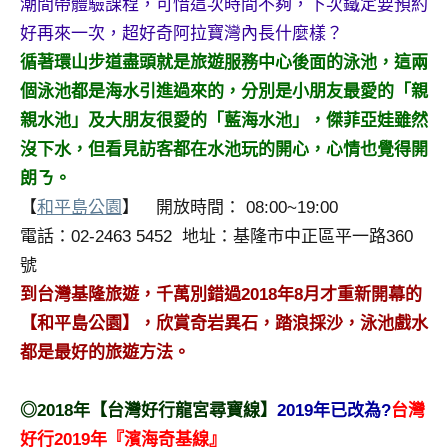
潮間帶體驗課程，可惜這次時間不夠，下次鐵定要預約
好再來一次，超好奇阿拉寶灣內長什麼樣？
循著環山步道盡頭就是旅遊服務中心後面的泳池，這兩
個泳池都是海水引進過來的，分別是小朋友最愛的「親
親水池」及大朋友很愛的「藍海水池」，傑菲亞娃雖然
沒下水，但看見訪客都在水池玩的開心，心情也覺得開
朗ㄋ。
【
和平島公園
】 開放時間： 08:00~19:00
電話：02-2463 5452 地址：基隆市中正區平一路360
號
到台灣基隆旅遊，千萬別錯過2018年8月才重新開幕的
【和平島公園】，欣賞奇岩異石，踏浪採沙，泳池戲水
都是最好的旅遊方法。
◎2018年【台灣好行龍宮尋寶線】
2019年已改為?
台灣
好行2019年『濱海奇基線』