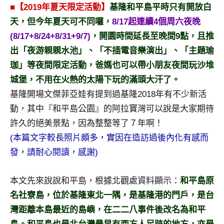
景
■【2019年夏天限定活動】
基隆和平島平時只有開放白
節
天，但今年夏天可不同囉，
8/17起連續4個周六夜晚
目
(8/17+8/24+8/31+9/7)
，開園時間延長至晚間9點，且推
主
出「夜游親親水池」、「不插電音樂演出」、「主題瑜
持、
吳
珈」等夜間限定活動，爸媽也可以帶小朋友夜間玩沙堆
哥
城堡，不用在火熱的太陽下玩的滿頭大汗了。
窟
基隆開場文傑菲亞娃有提到過基隆2018年有不少新活
泰
動，其中『和平島公園』的阿拉寶灣可以說是大家期待
國
旅
許久的絕美景點，因為整整等了７年啊！
遊
(本篇文字較長照片頗多，實因在造訪過後內化有感而
書
發，請耐心閱讀，感謝)
作
者、
本文先來說說和平島，根據北觀處資料顯示：
和平島原
各
發
名社寮島，位於基隆東北一隅，是基隆港的門戶，是台
表
灣距離本島最近的島嶼，在二二八事件後改名為和平
會