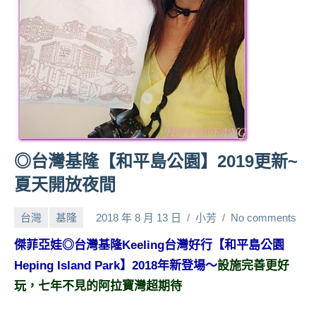
人
帶
路、
旅
遊
節
目
來
賓、
◎台灣基隆【和平島公園】2019更新~
News
夏天開放夜間
金
探
台灣
基隆
2018 年 8 月 13 日
小芳
No comments
號
節
傑菲亞娃◎台灣基隆Keeling台灣好行【和平島公園
目
Heping Island Park】2018年新登場～
設施完善更好
班
玩
，
七年不見的阿拉寶灣超期待
底、
外