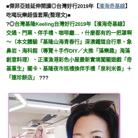
■傑菲亞娃延伸閱讀◎台灣好行2019年【
濱海奇基線
】
吃喝玩樂超值套票(整理文)■
?◎
台灣基隆Keeling台灣好行2019年【濱海奇基線】
交通、門票、伴手禮、咖啡廳…，什麼都有的一把罩啊
～（本文體驗『基隆山海青春行』深澳鐵道自行車、象
鼻岩、海科館（導覽＋手作DIY／大推「藻樂趣」海藻
創意料理）、正濱漁港彩色小屋最新實境闖關遊戲「奇
基重生」關卡、基隆夜市巡禮換伴手禮「泉利米香」＋
「連珍餅店」
???