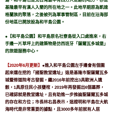
島。和平島也是北台灣最早有西方人足跡的地方，亦是
及
基隆最早有漢人入墾的所在地之一。此地早期原為凱達
活
格蘭族的聚落，之後被列為軍事管制區，目前在沿海部
動
主
份地區已開放設為和平島公園。
持、
學
●【和平島公園】和平島原名社寮島從入口處進來，右
校
手邊一片草坪上的建築物是仿西班牙「薩爾瓦多城堡」
企
的旅遊服務中心。
業
講
座、
【2020年6月更新】
●進入和平島公園左手邊會有個圍
部
起來還在挖的「諸聖教堂遺址」這是基隆市聖薩爾瓦多
落
城暨修道院考古發掘，繼2016年前挖出3具歐洲人遺
客
骸，1具原住民小孩甕棺，2019年再發掘出6個墓葬，
及
旅
已確認就是教堂遺址，且有助進一步推論聖薩爾瓦多城
遊
的存在和方位；市長林右昌表示，這證明和平島在大航
雜
海時代是非常重要的據點，且3000多年前就有人居
誌