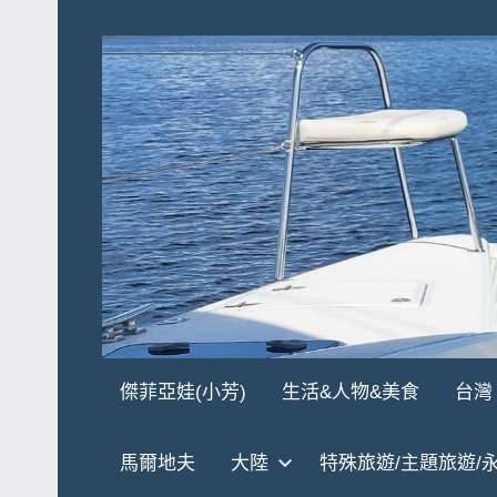
Skip
to
content
傑
★
傑菲亞娃(小芳)
生活&人物&美食
台灣
傑
菲
菲
馬爾地夫
大陸
特殊旅遊/主題旅遊/
亞
亞
娃