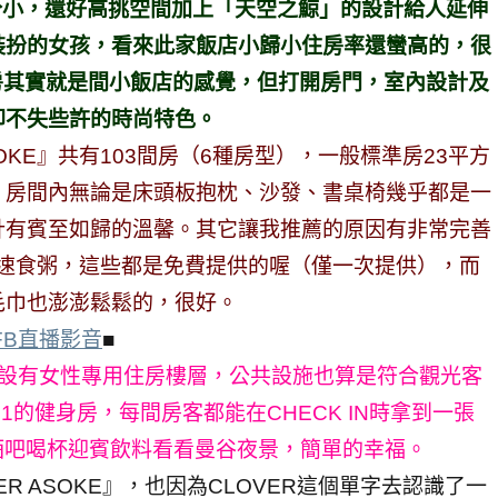
門面十分小，還好高挑空間加上「天空之鯨」的設計給人延伸
裝扮的女孩，看來此家飯店小歸小住房率還蠻高的，很
進房其實就是間小飯店的感覺，但打開房門，室內設計及
卻不失些許的時尚特色。
 ASOKE』共有103間房（6種房型），一般標準房23平方
，房間內無論是床頭板抱枕、沙發、書桌椅幾乎都是一
計有賓至如歸的溫馨。其它讓我推薦的原因有非常完善
食及速食粥，這些都是免費提供的喔（僅一次提供），而
毛巾也澎澎鬆鬆的，很好。
e】FB直播影音
■
OKE』設有女性專用住房樓層，公共設施也算是符合觀光客
1的健身房，每間房客都能在CHECK IN時拿到一張
上去酒吧喝杯迎賓飲料看看曼谷夜景，簡單的幸福。
ER ASOKE』，也因為CLOVER這個單字去認識了一