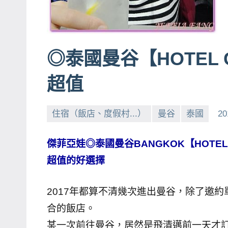
賓、
News
金
◎泰國曼谷【HOTEL 
探
號
超值
節
目
住宿（飯店、度假村...）
曼谷
泰國
20
班
底、
外
傑菲亞娃◎泰國曼谷BANGKOK【HOTEL
景
超值的好選擇
節
目
2017年都算不清幾次進出曼谷，除了邀
主
合的飯店。
持、
某一次前往曼谷，居然是飛清邁前一天才
吳