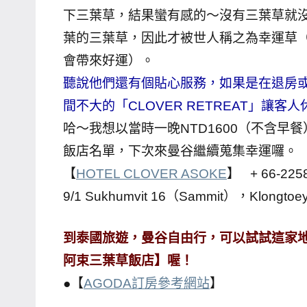
下三葉草，結果蠻有感的～沒有三葉草就
專
葉的三葉草，因此才被世人稱之為幸運草
欄、
觀
會帶來好運）。
光
聽說他們還有個貼心服務，如果是在退房或
局
間不大的「CLOVER RETREAT」讓
合
哈～我想以當時一晚NTD1600（不含
作
飯店名單，下次來曼谷繼續蒐集幸運囉。
達
【
HOTEL CLOVER ASOKE
】 + 66-225
人
對
9/1 Sukhumvit 16（Sammit），Klongtoe
象。
★
到泰國旅遊，曼谷自由行，可以試試這家地點好
阿束三葉草飯店】喔！
●【
AGODA訂房參考網站
】