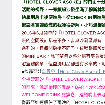
『HOTEL CLOVER ASOKE』的
主
活動的視野，一旁繽紛沙發坐滿了穆斯林
持、
快拿到房卡後便進房，從CHECK IN到
學
擺設著實讓疲憊的我獲得舒解，小巧溫馨
校
2016年6月開幕的『HOTEL CLOVER
企
業
米的空間設計都差不多，書桌沙發區都有
講
系列的，且每間房還不同ㄋ，這種整體設
座、
的MINI BAR，除了茶包飲料外還有零
部
浴室雖簡單，但盥洗用品卻蠻有水準的，
落
■傑菲亞娃
◎曼谷【Hotel Clover Asok
客
及
全棟禁菸的『HOTEL CLOVER AS
旅
的需求，像是頂樓的餐廳、BAR、泳池及B
遊
WELCOME DRINK 兌換卷，建議晚
雜
傑菲亞娃連續住了兩晚的『HOTEL CLOV
誌