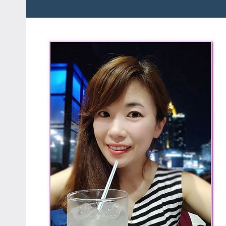
粉
娃
絲
團、
JEFFIA
主
FANG
題
旅
遊、
達
人
帶
路、
旅
遊
節
目
來