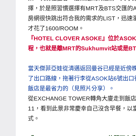
擇，於是照習慣選擇有MRT及BTS交匯的A
哥
窟
房網很快跳出符合我的需求的LIST，迅
泰
才花了1600/ROOM。
國
『HOTEL CLOVER ASOKE』位於AS
旅
程，也就是離MRT的Sukhumvit站或是
遊
書
當天傑菲亞娃從清邁返回曼谷已經是近傍
作
者、
了出口路線，拖著行李從ASOK站6號出口往
各
飯店是最省力的（見照片分享）。
發
從EXCHANGE TOWER轉角大廈走到
表
11，看到此景非常慶幸自己沒含早餐，以
會
式。
及
活
動