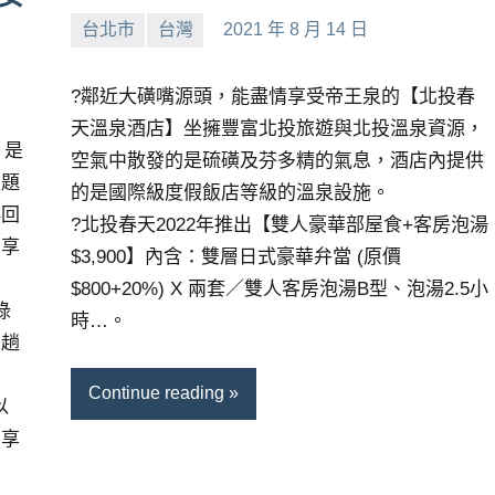
台北市
台灣
2021 年 8 月 14 日
小
No
芳
comments
?鄰近大磺嘴源頭，能盡情享受帝王泉的【北投春
天溫泉酒店】坐擁豐富北投旅遊與北投溫泉資源，
』是
空氣中散發的是硫磺及芬多精的氣息，酒店內提供
主題
的是國際級度假飯店等級的溫泉設施。
再回
?北投春天2022年推出【雙人豪華部屋食+客房泡湯
店享
$3,900】內含：雙層日式豪華弁當 (原價
$800+20%) X 兩套／雙人客房泡湯B型、泡湯2.5小
綠
時…。
來趟
Continue reading
以
，享