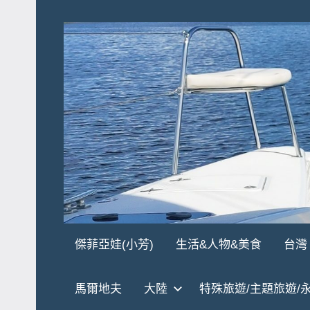
Skip
to
content
傑
★
傑菲亞娃(小芳)
生活&人物&美食
台灣
傑
菲
菲
馬爾地夫
大陸
特殊旅遊/主題旅遊/
亞
亞
娃