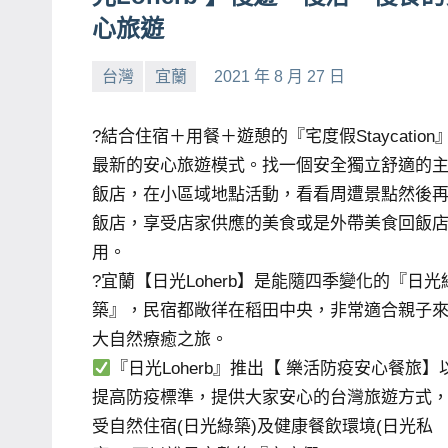
心旅遊
賓、
News
台灣
宜蘭
2021 年 8 月 27 日
金
小
No
探
芳
comments
?結合住宿＋用餐＋遊憩的『宅度假Staycation
號
最新的安心旅遊模式。找一個安全獨立舒適的
節
飯店，在小區域地點活動，看看周遭景點然後
目
飯店，享受店家供應的美食或是外帶美食回飯
班
底、
用。
外
?宜蘭【日光Loherb】是能隨四季變化的『日光
景
築』，民宿都敞徉在稻田中央，非常適合親子
節
大自然療癒之旅。
目
『日光Loherb』推出【 樂活防疫安心餐旅】
主
提高防疫標準，提供大家安心的台灣旅遊方式
持、
受自然住宿(日光綠築)及健康餐飲環境(日光私
吳