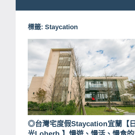
粉
娃
絲
團、
標籤:
Staycation
JEFFIA
主
FANG
題
旅
遊、
達
人
帶
路、
旅
遊
節
◎台灣宅度假Staycation宜蘭【
目
光Loherb 】慢遊、慢活、慢食
來