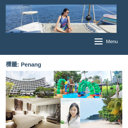
Skip
to
content
Menu
傑
★
傑
菲
菲
亞
標籤:
Penang
亞
娃
娃
粉
JEFFIA
絲
FANG
團、
主
題
旅
遊、
達