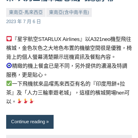
及
活
東南亞-馬來西亞
東南亞(含中南半島)
動
小
No
2023 年 7 月 6 日
主
芳
comments
持、
『星宇航空STARLUX Airlines』以A321neo機型飛往
學
檳城，金色灰色之大地色布置的機艙空間很是優雅，椅
校
企
背上的個人螢幕清楚顯示班機資訊及餐點內容。
業
精緻的機上餐盒已是不同，另外提供的濃湯及特調
講
服務，更是貼心。
座、
一下飛機就來品嚐馬來西亞有名的『印度甩餅+拉
部
茶』及「人力三輪車遊老城」，這樣的檳城開場hen可
落
客
以。
及
旅
Continue reading
遊
雜
誌