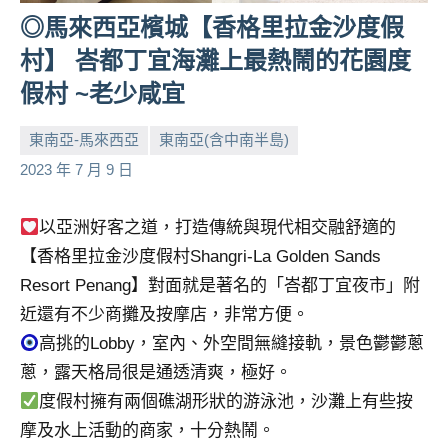
人
◎馬來西亞檳城【香格里拉金沙度假
帶
村】 峇都丁宜海灘上最熱鬧的花園度
路、
假村 ~老少咸宜
旅
遊
東南亞-馬來西亞
東南亞(含中南半島)
節
目
小
No
2023 年 7 月 9 日
來
芳
comments
賓、
以亞洲好客之道，打造傳統與現代相交融舒適的
News
【香格里拉金沙度假村Shangri-La Golden Sands
金
Resort Penang】對面就是著名的「峇都丁宜夜市」附
探
號
近還有不少商攤及按摩店，非常方便。
節
高挑的Lobby，室內、外空間無縫接軌，景色鬱鬱蔥
目
蔥，露天格局很是通透清爽，極好。
班
度假村擁有兩個礁湖形狀的游泳池，沙灘上有些按
底、
摩及水上活動的商家，十分熱鬧。
外