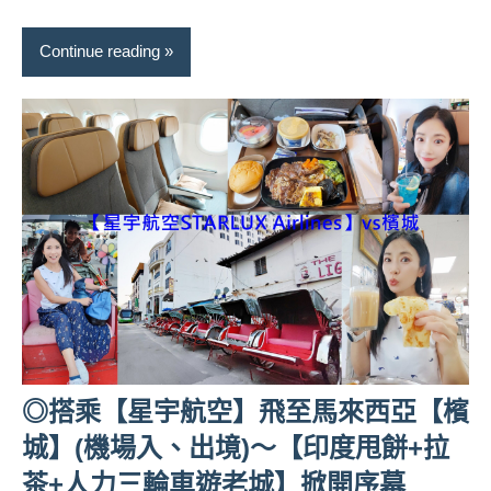
景
節
Continue reading
目
主
持、
吳
哥
窟
泰
國
旅
遊
書
作
者、
各
◎搭乘【星宇航空】飛至馬來西亞【檳
發
城】(機場入、出境)～【印度甩餅+拉
表
茶+人力三輪車遊老城】掀開序幕
會