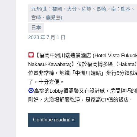
賓、
九州(北：福岡、大分、佐賀、長崎／南：熊本、
News
宮崎、鹿兒島)
金
小
No
日本
探
芳
comments
2023 年 7 月 1 日
號
節
【福岡中洲川端遠景酒店 (Hotel Vista Fukuo
目
Nakasu-Kawabata)】位於福岡博多區（Hakata
班
位置非常棒，地鐵「中洲川端站」步行5分鐘就
底、
了，十分方便。
外
高挑的Lobby很溫馨又有設計感，房間精巧的
景
剛好，大浴場舒服乾淨，是家高CP值的飯店。
節
目
Continue reading
主
持、
吳