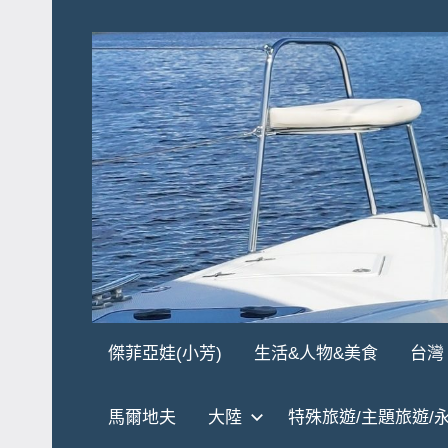
Skip
to
content
傑
★
傑菲亞娃(小芳)
生活&人物&美食
台灣
傑
菲
菲
馬爾地夫
大陸
特殊旅遊/主題旅遊/
亞
亞
娃