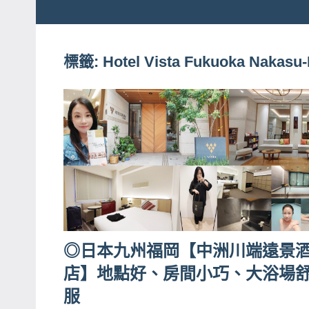
粉
娃
絲
團、
標籤:
Hotel Vista Fukuoka Nakasu
JEFFIA
主
FANG
題
旅
遊、
達
人
帶
路、
旅
◎日本九州福岡【中洲川端遠景
遊
店】地點好、房間小巧、大浴場
節
目
服
來