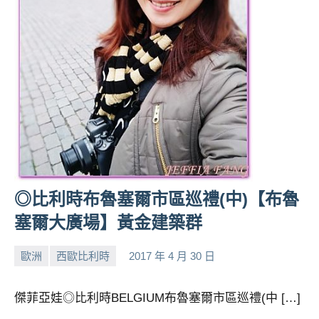
◎比利時布魯塞爾市區巡禮(中)【布魯
塞爾大廣場】黃金建築群
歐洲
西歐比利時
2017 年 4 月 30 日
小
No
芳
comments
傑菲亞娃◎比利時BELGIUM布魯塞爾市區巡禮(中 […]