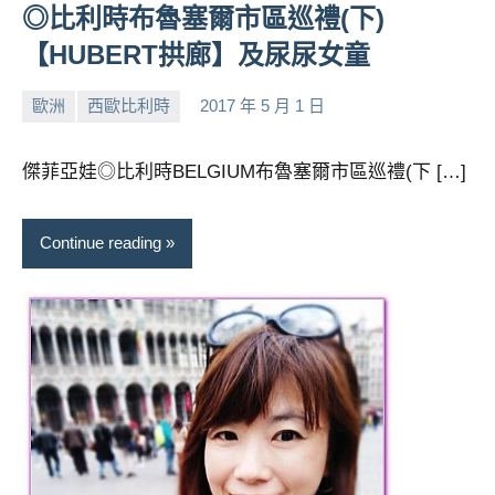
◎比利時布魯塞爾市區巡禮(下)
【HUBERT拱廊】及尿尿女童
歐洲
西歐比利時
2017 年 5 月 1 日
小
No
芳
comments
傑菲亞娃◎比利時BELGIUM布魯塞爾市區巡禮(下 […]
Continue reading