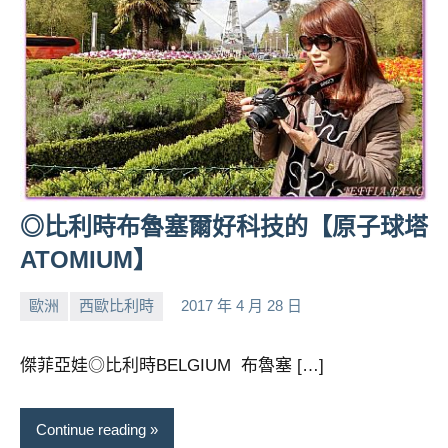
◎比利時布魯塞爾好科技的【原子球塔
ATOMIUM】
歐洲
西歐比利時
2017 年 4 月 28 日
小
No
芳
comments
傑菲亞娃◎比利時BELGIUM 布魯塞 […]
Continue reading