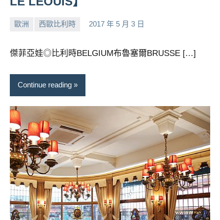
LE LEOUIS】
專
欄、
歐洲
西歐比利時
2017 年 5 月 3 日
小
No
觀
芳
comments
光
傑菲亞娃◎比利時BELGIUM布魯塞爾BRUSSE […]
局
合
作
Continue reading
達
人
對
象。
★