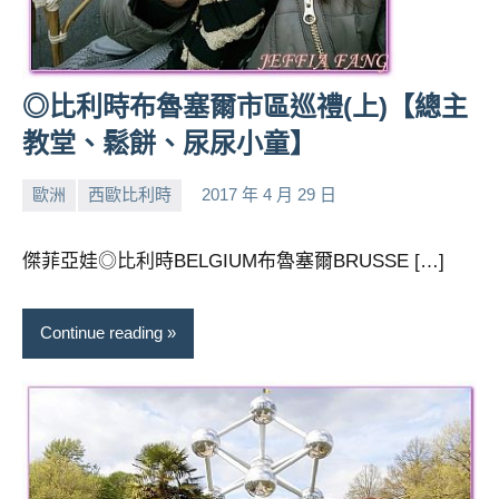
◎比利時布魯塞爾市區巡禮(上)【總主
教堂、鬆餅、尿尿小童】
歐洲
西歐比利時
2017 年 4 月 29 日
小
No
芳
comments
傑菲亞娃◎比利時BELGIUM布魯塞爾BRUSSE […]
Continue reading