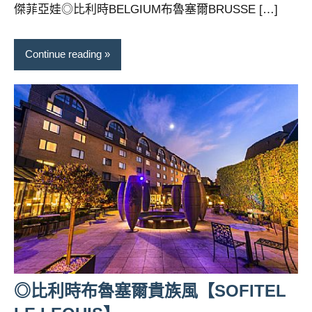
傑菲亞娃◎比利時BELGIUM布魯塞爾BRUSSE […]
及
活
動
Continue reading
主
持、
學
校
企
業
講
座、
部
落
客
及
旅
遊
◎比利時布魯塞爾貴族風【SOFITEL
雜
誌