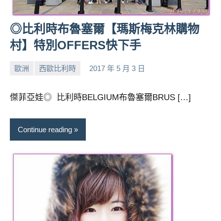
人
帶
◎比利時布魯塞爾【瑪斯梅克林購物
路、
村】特別OFFERS快下手
旅
遊
歐洲
西歐比利時
2017 年 5 月 3 日
節
小
No
目
芳
comments
來
傑菲亞娃◎ 比利時BELGIUM布魯塞爾BRUS […]
賓、
News
金
Continue reading
探
號
節
目
班
底、
外