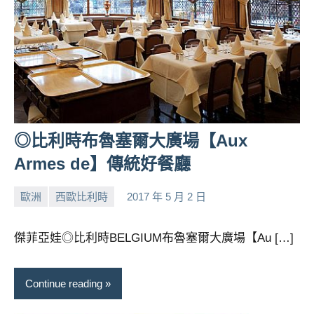
◎比利時布魯塞爾大廣場【Aux
Armes de】傳統好餐廳
歐洲
西歐比利時
2017 年 5 月 2 日
小
No
芳
comments
傑菲亞娃◎比利時BELGIUM布魯塞爾大廣場【Au […]
Continue reading