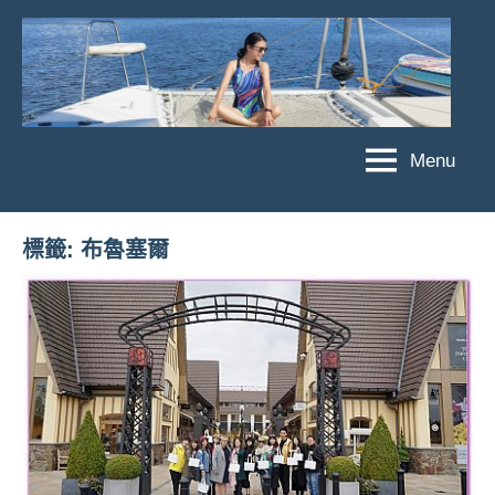
Skip
to
content
Menu
傑
★
傑
菲
菲
亞
標籤:
布魯塞爾
亞
娃
娃
粉
JEFFIA
絲
FANG
團、
主
題
旅
遊、
達