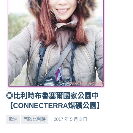
景
節
目
主
持、
吳
哥
窟
泰
國
旅
遊
書
◎比利時布魯塞爾國家公園中
作
者、
【CONNECTERRA煤礦公園】
各
發
歐洲
西歐比利時
2017 年 5 月 3 日
表
小
No
會
芳
comments