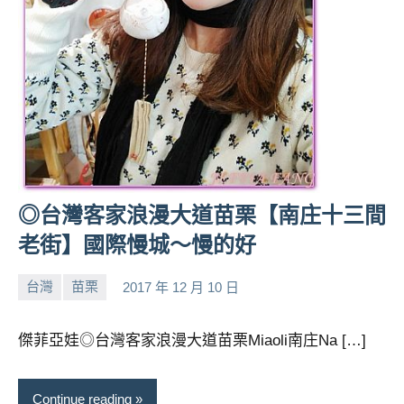
◎台灣客家浪漫大道苗栗【南庄十三間
老街】國際慢城～慢的好
台灣
苗栗
2017 年 12 月 10 日
小
No
芳
comments
傑菲亞娃◎台灣客家浪漫大道苗栗Miaoli南庄Na […]
Continue reading