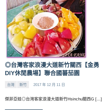
人
帶
路、
旅
遊
節
目
來
賓、
News
◎台灣客家浪漫大道新竹關西【金勇
金
探
DIY休閒農場】聯合國蕃茄園
號
節
台灣
新竹
2017 年 12 月 11 日
小
No
目
班
芳
comments
傑菲亞娃◎台灣客家浪漫大道新竹Hsinchu關西G […]
底、
外