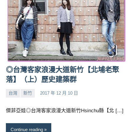
◎台灣客家浪漫大道新竹【北埔老聚
落】（上）歷史建築群
台灣
新竹
2017 年 12 月 10 日
小
No
芳
comments
傑菲亞娃◎台灣客家浪漫大道新竹Hsinchu縣【北 […]
Continue reading