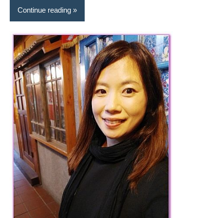
景
Continue reading
節
目
主
持、
吳
哥
窟
泰
國
旅
遊
書
作
者、
各
發
表
會