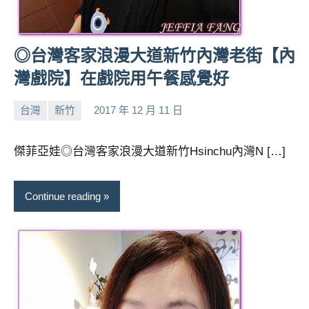
及
活
動
◎台灣客家浪漫大道新竹內灣老街【內
主
灣戲院】在戲院用午餐感覺好
持、
學
校
台灣
新竹
2017 年 12 月 11 日
小
No
企
芳
comments
業
傑菲亞娃◎台灣客家浪漫大道新竹Hsinchu內灣N […]
講
座、
部
Continue reading
落
客
及
旅
遊
雜
誌