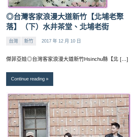
◎台灣客家浪漫大道新竹【北埔老聚
落】（下）水井茶堂、北埔老街
台灣
新竹
2017 年 12 月 10 日
小
No
芳
comments
傑菲亞娃◎台灣客家浪漫大道新竹Hsinchu縣【北 […]
Continue reading