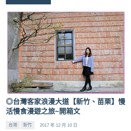
◎台灣客家浪漫大道【新竹、苗栗】慢
活慢食漫遊之旅~開箱文
台灣
新竹
2017 年 12 月 10 日
小
No