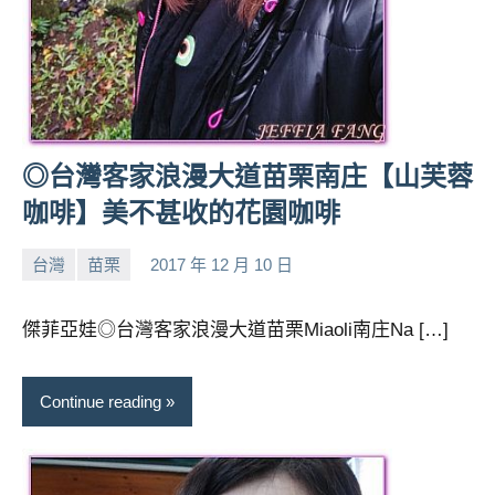
◎台灣客家浪漫大道苗栗南庄【山芙蓉
咖啡】美不甚收的花園咖啡
台灣
苗栗
2017 年 12 月 10 日
小
No
芳
comments
傑菲亞娃◎台灣客家浪漫大道苗栗Miaoli南庄Na […]
Continue reading