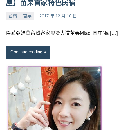
屋】苗栗首家特色民宿
台灣
苗栗
2017 年 12 月 10 日
小
No
芳
comments
傑菲亞娃◎台灣客家浪漫大道苗栗Miaoli南庄Na […]
Continue reading