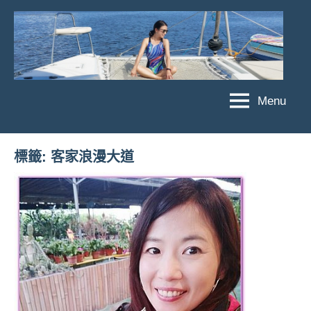
Skip
to
content
Menu
傑
★
傑
菲
菲
亞
標籤:
客家浪漫大道
亞
娃
娃
粉
JEFFIA
絲
FANG
團、
主
題
旅
遊、
達