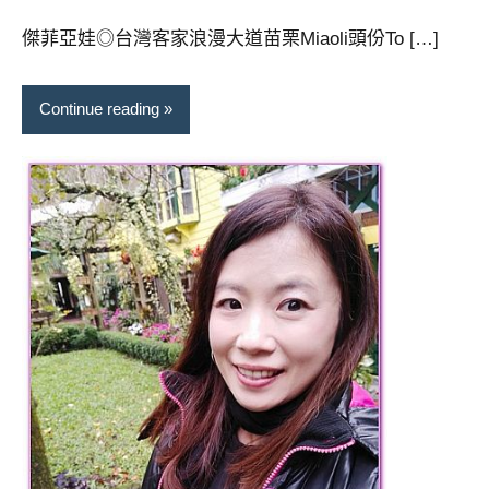
芳
comments
傑菲亞娃◎台灣客家浪漫大道苗栗Miaoli頭份To […]
Continue reading