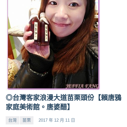
專
欄、
觀
光
局
合
作
達
人
對
象。
★
◎台灣客家浪漫大道苗栗頭份【賴唐鴉
家庭美術館。唐婆醋】
台灣
苗栗
2017 年 12 月 11 日
小
No