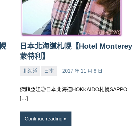
札幌
日本北海道札幌【Hotel Monterey
蒙特利】
北海道
日本
2017 年 11 月 8 日
小
No
芳
comments
傑菲亞娃◎日本北海道HOKKAIDO札幌SAPPO
[…]
Continue reading