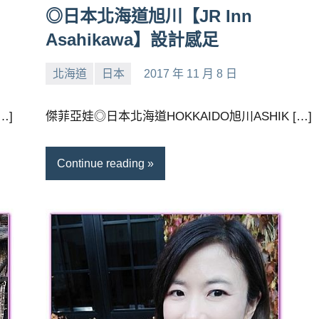
◎日本北海道旭川【JR Inn
Asahikawa】設計感足
北海道
日本
2017 年 11 月 8 日
小
No
芳
comments
…]
傑菲亞娃◎日本北海道HOKKAIDO旭川ASHIK […]
Continue reading