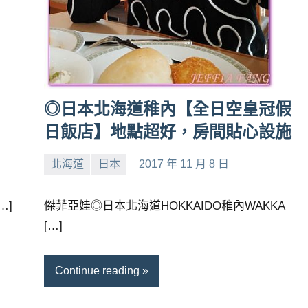
】
◎日本北海道稚內【全日空皇冠假
日飯店】地點超好，房間貼心設施
北海道
日本
2017 年 11 月 8 日
小
No
芳
comments
…]
傑菲亞娃◎日本北海道HOKKAIDO稚內WAKKA
[…]
Continue reading