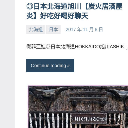
◎日本北海道旭川【炭火居酒屋
主
炎】好吃好喝好聊天
持、
學
北海道
日本
2017 年 11 月 8 日
校
小
No
企
芳
comments
傑菲亞娃◎日本北海道HOKKAIDO旭川ASHIK [
業
講
座、
Continue reading
部
落
客
及
旅
遊
雜
誌