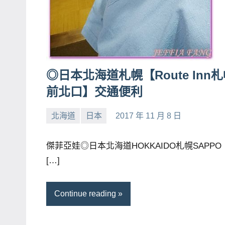
賓、
News
金
探
號
◎日本北海道札幌【Route Inn
節
前北口】交通便利
目
班
北海道
日本
2017 年 11 月 8 日
小
No
底、
芳
comments
外
傑菲亞娃◎日本北海道HOKKAIDO札幌SAPPO
景
[…]
節
目
Continue reading
主
持、
吳