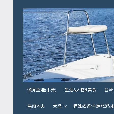
Skip
to
content
傑
★
傑菲亞娃(小芳)
生活&人物&美食
台灣
傑
菲
菲
馬爾地夫
大陸
特殊旅遊/主題旅遊/
亞
亞
娃