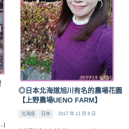
村
◎日本北海道旭川有名的農場花園
【上野農場UENO FARM】
北海道
日本
2017 年 11 月 8 日
小
No
…]
芳
comments