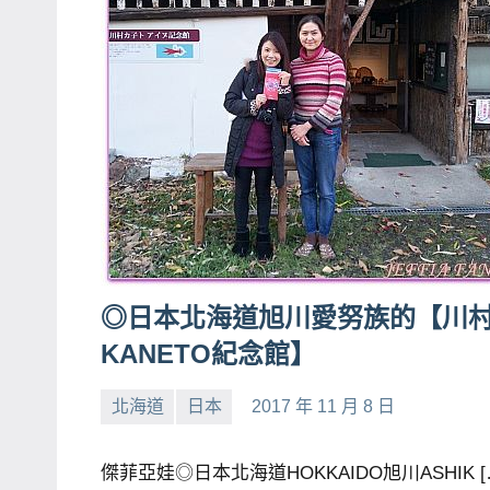
專
欄、
觀
光
局
合
作
達
人
對
◎日本北海道旭川愛努族的【川
象。
KANETO紀念館】
★
北海道
日本
2017 年 11 月 8 日
小
No
芳
comments
傑菲亞娃◎日本北海道HOKKAIDO旭川ASHIK [