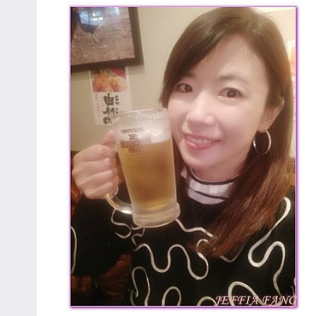
哥
窟
泰
國
旅
遊
書
作
者、
各
發
表
會
及
活
動