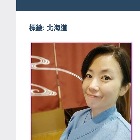
粉
娃
絲
團、
標籤:
北海道
JEFFIA
主
FANG
題
旅
遊、
達
人
帶
路、
旅
遊
節
目
來