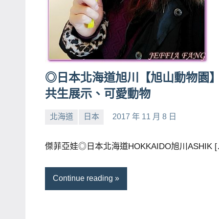
◎日本北海道旭川【旭山動物園
共生展示、可愛動物
北海道
日本
2017 年 11 月 8 日
小
No
芳
comments
傑菲亞娃◎日本北海道HOKKAIDO旭川ASHIK [
Continue reading