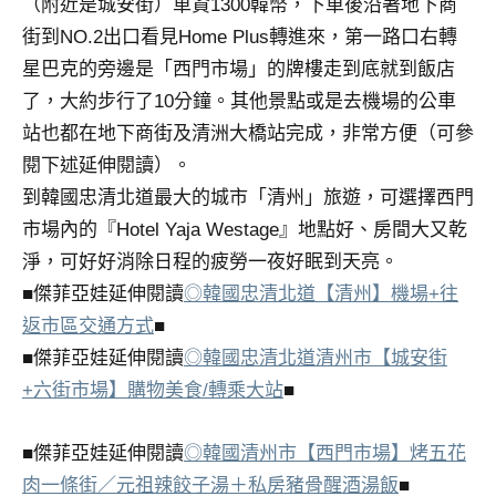
（附近是城安街）車資1300韓幣，下車後沿著地下商
街到NO.2出口看見Home Plus轉進來，第一路口右轉
星巴克的旁邊是「西門市場」的牌樓走到底就到飯店
了，大約步行了10分鐘。其他景點或是去機場的公車
站也都在地下商街及清洲大橋站完成，非常方便（可參
閱下述延伸閱讀）。
到韓國忠清北道最大的城市「清州」旅遊，可選擇西門
市場內的『Hotel Yaja Westage』地點好、房間大又乾
淨，可好好消除日程的疲勞一夜好眠到天亮。
■傑菲亞娃延伸閱讀
◎韓國忠清北道【清州】機場+往
返市區交通方式
■
■傑菲亞娃延伸閱讀
◎韓國忠清北道清州市【城安街
+六街市場】購物美食/轉乘大站
■
■傑菲亞娃延伸閱讀
◎韓國清州市【西門市場】烤五花
肉一條街／元祖辣餃子湯＋私房豬骨醒酒湯飯
■