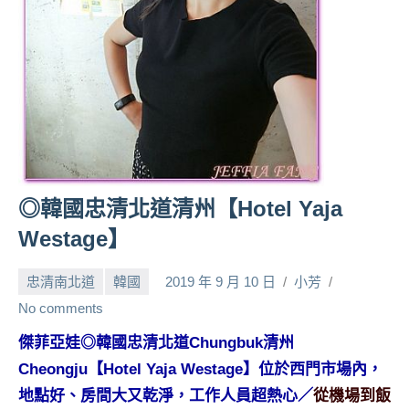
人
帶
路、
旅
遊
節
目
來
賓、
◎韓國忠清北道清州【Hotel Yaja
News
Westage】
金
探
忠清南北道
韓國
2019 年 9 月 10 日
小芳
號
節
No comments
目
傑菲亞娃◎韓國忠清北道Chungbuk清州
班
Cheongju【Hotel Yaja Westage】位於西門市場內，
底、
外
地點好、房間大又乾淨，工作人員超熱心／
從機場到飯