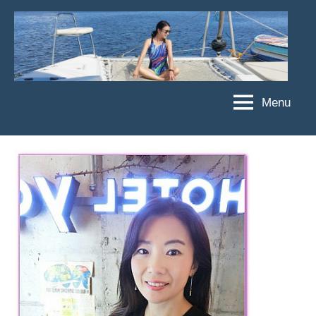
Skip
to
content
Menu
傑
★
傑
菲
菲
亞
亞
娃
娃
粉
JEFFIA
絲
FANG
團、
主
題
旅
遊、
達