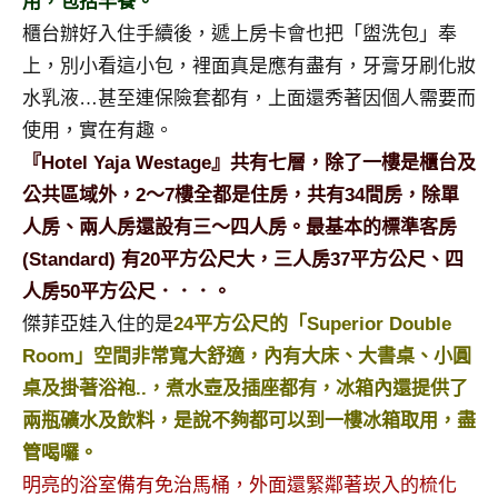
用，包括早餐。
及
櫃台辦好入住手續後，遞上房卡會也把「盥洗包」奉
活
上，別小看這小包，裡面真是應有盡有，牙膏牙刷化妝
動
主
水乳液…甚至連保險套都有，上面還秀著因個人需要而
持、
使用，實在有趣。
學
『Hotel Yaja Westage』共有七層，除了一樓是櫃台及
校
公共區域外，2～7樓全都是住房，共有34間房，除單
企
人房、兩人房還設有三～四人房。最基本的標準客房
業
講
(Standard) 有20平方公尺大，三人房37平方公尺、四
座、
人房50平方公尺．．．。
部
傑菲亞娃入住的是
24平方公尺的「Superior Double
落
Room」空間非常寬大舒適，內有大床、大書桌、小圓
客
桌及掛著浴袍..，煮水壺及插座都有，冰箱內還提供了
及
旅
兩瓶礦水及飲料，是說不夠都可以到一樓冰箱取用，盡
遊
管喝囉。
雜
明亮的浴室備有免治馬桶，外面還緊鄰著崁入的梳化
誌