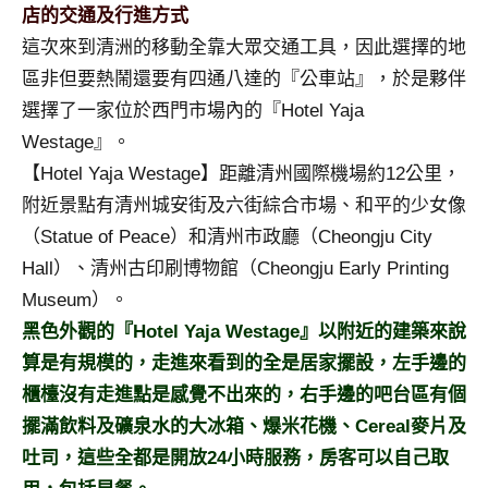
景
店的交通及行進方式
節
這次來到清洲的移動全靠大眾交通工具，因此選擇的地
目
區非但要熱鬧還要有四通八達的『公車站』，於是夥伴
主
選擇了一家位於西門市場內的『Hotel Yaja
持、
吳
Westage』。
哥
【Hotel Yaja Westage】距離清州國際機場約12公里，
窟
附近景點有清州城安街及六街綜合市場、和平的少女像
泰
（Statue of Peace）和清州市政廳（Cheongju City
國
旅
Hall）、清州古印刷博物館（Cheongju Early Printing
遊
Museum）。
書
黑色外觀的『Hotel Yaja Westage』以附近的建築來說
作
算是有規模的，走進來看到的全是居家擺設，左手邊的
者、
櫃檯沒有走進點是感覺不出來的，右手邊的吧台區有個
各
發
擺滿飲料及礦泉水的大冰箱、爆米花機、Cereal麥片及
表
吐司，這些全都是開放24小時服務，房客可以自己取
會