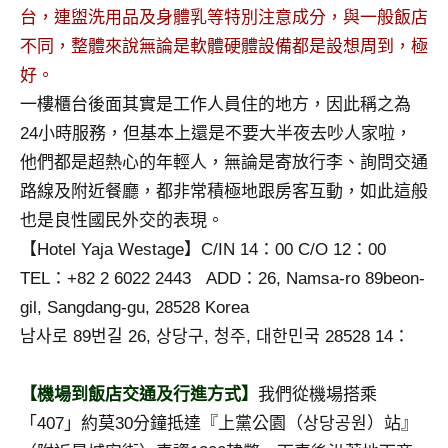
台，連盥洗用品及身體乳等特別注意成分，與一般飯店
專
欄、
不同，整體來說無論是軟體硬體設備都是設想周到，極
觀
好。
光
一樓櫃台後面其實是工作人員住的地方，因此稱之為
局
24小時服務，但基本上還是不要大半夜去吵人家啦，
合
他們都是超熱心的年輕人，無論是寄放行李、詢問交通
作
達
路線及附近餐廳，都非常積極地跟房客互動，如此這般
人
也是良性國民外交的表現。
對
【Hotel Yaja Westage】C/IN 14：00 C/O 12：00
象。
TEL：+82 2 6022 2443 ADD：26, Namsa-ro 89beon-
★
gil, Sangdang-gu, 28528 Korea
남사로 89번길 26, 상당구, 청주, 대한민국 28528 14：
【機場到飯店交通及行進方式】
我們從機場搭乘
「407」約莫30分鐘抵達『上黨公園（상당공원）站』