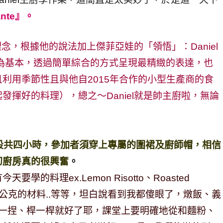
rante』。
的理念，根據他的說法加上傑菲亞娃的「領悟」：Daniel
為基本，透過簡單綜合的方式呈現最精緻的表達，也
利用季節性且與他自2015年合作的小型生產商的食
揮好的料理），總之～Daniel就是帥主廚啦，無論
兩個階段共四小時，參加者須穿上專屬的圍裙及廚師帽，相信
幻廚房真的很興奮
。
料理ex.Lemon Risotto、Roasted
括所需多少公克的材料..等等，坦白說看到我都傻眼了，燉飯、義
捏一捏、桿一桿就好了耶，課堂上要明確地從和麵粉、