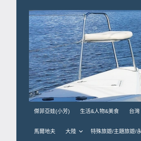
Skip
to
content
傑
★
傑菲亞娃(小芳)
生活&人物&美食
台灣
傑
菲
菲
馬爾地夫
大陸
特殊旅遊/主題旅遊/
亞
亞
娃