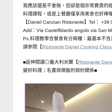
我應該還是不會做，但卻是個非常寶貴的
專
料理課程，或是上餐廳僅享用美食也好棒
欄、
觀
【Daniel Canzian Ristorante】Tel： +39
光
Add：Via Castelfidardo angolo via San Ma
局
Ps.料理教學含餐食有分兩種：最基本不含
合
請參閱【
Ristorante Daniel Cooking Class
作
達
■延伸閱讀◎義大利米蘭【
Ristorante Dani
人
變好料理；名畫與燉飯的微妙關係■
對
象。
★