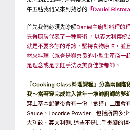
哥
午五點我們又來到熟悉的
『Daniel Risto
窟
泰
首先我們必須先瞭解
Daniel主廚對料理
國
覺得廚房代表了一種藝術 ，以義大利傳統
旅
就是不要多餘的浮誇，堅持食物原味，並且
遊
材來料理（感覺是與善良的小型生產商一起發
書
是理念或是烹飪手法及美食佳餚都帥。
作
者、
各
『Cooking Class料理課程』分為
發
我～當著穿完成進入當年一堆帥廚師的夢
表
穿上基本配備後會有一份「食譜」上面會有今天要學的
會
Sauce、Locorice Powder…包
及
活
大利餃、義大利麵..這些不是比手畫腳的
動