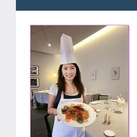
粉
娃
絲
團、
JEFFIA
主
FANG
題
旅
遊、
達
人
帶
路、
旅
遊
節
目
來