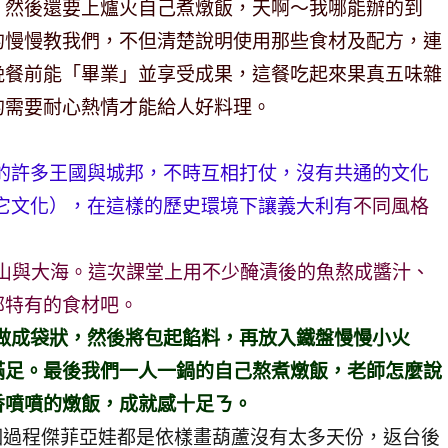
，然後還要上爐火自己煮燉飯，天啊～我哪能辦的到
的慢慢教我們，不但清楚說明使用那些食材及配方，連
晚餐前能「畢業」並享受成果，這餐吃起來果真五味雜
的需要耐心熱情才能給人好料理。
裂的許多王國與城邦，不時互相打仗，沒有共通的文化
其它文化），在這樣的歷史環境下讓義大利有
不同風格
高山與大海。這次課堂上用不少醃漬後的魚熬成醬汁、
部特有的食材吧。
麵皮做成袋狀，然後將包起餡料，再放入鐵盤慢慢小火
滿足。最後我們一人一鍋的自己熬煮燉飯，老師怎麼說
香噴噴的燉飯，成就感十足ㄋ。
整個過程傑菲亞娃都是依樣畫葫蘆沒有太多天份，返台後