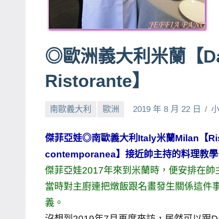
賓、
News
金
◎歐洲義大利米蘭【Danie
探
號
Ristorante】
節
目
南歐義大利
歐洲
2019 年 8 月 22 日
班
底、
外
傑菲亞娃◎
南歐義大利Italy米蘭Milan【Ristora
景
contemporanea】接近帥主持的料理教
節
傑菲亞娃2017年來到米蘭時，便安排在帥主廚餐廳【
目
當時對主廚連把燉飯跟名畫發生關係這件
主
義。
持、
沒想到2019年7月再度來訪，居然可以跟D
吳