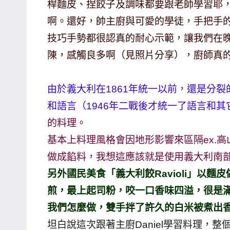
桿麵皮、捏餃子及調味都要跟老師學習耶
主
啊。還好，帥主廚與可愛的學徒，手把手
持、
技巧手勢都很認真的耐心示範，讓我們在
學
陳，感觸良多啊（見照片分享），廚師真
校
企
業
由於義大利在1861年統一以前，還是分
講
和語言（1946年二戰後才統一了語言和
座、
的料理。
部
基本上料理風格會因地形影響來區隔ex.
落
做成餡料，我想這應該就是使用義大利南
客
及
另外國民美食「義大利餃Ravioli」以
旅
煎，最上起司粉，咬一口香味四溢，很是
遊
我們怎麼做，雙手拌了許久的白米被煮出
雜
坦白說這次跟著主廚Daniel學習料理，
誌