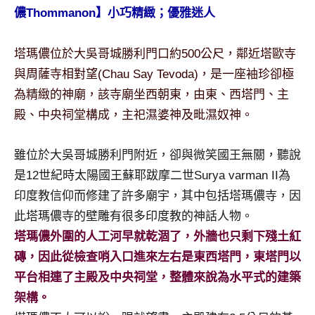
景
儂Thommanon】小巧精緻；優雅迷人
節
目
塔瑪儂位於大吳哥城勝利門口約500公尺，鄰近塔歐寺
主
持、
與周薩寺相對望(Chau Say Tevoda)，是一座袖珍卻極
吳
為精緻的神廟，該寺廟坐西朝東，由東、西塔門、主
哥
殿、中央祠堂構成，主祀濕婆神及毗濕奴神。
窟
泰
雖位於大吳哥城勝利門附近，卻與微笑國王無關，聽說
國
旅
是12世紀時太陽國王蘇耶跋摩二世Surya varman II為
遊
印度教信仰而修建了許多廟宇，其中包括塔瑪儂寺，因
書
此塔瑪儂寺的壁雕有很多印度教的神話人物。
作
塔瑪儂外圍的人工河早就乾涸了，外牆也只剩下殘土紅
者、
磚，因此從檢查哨入口進來左右是東西塔門，東塔門以
各
發
平台相連了主殿及中央祠堂，整體來說為水平式的建築
表
架構。
會