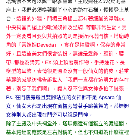
塔瑪儂不大可以說一眼就望盡，主殿建在2.5公尺的基
及
座上，我們必須橫著腳丫小心的踏在石梯，慢慢登上基
活
動
台。
這裡的外牆、門楣三角楣上都有著細膩的浮雕ex.
主
中央祠堂門楣上的毗濕奴神及坐騎..等都非常生動。另
持、
外一定要看且要與其拍照的則是接近西塔門樓，塔廟轉
學
角的「蒂娃妲Deveda」，實在是精緻啊，保存的非常
校
好，且這些美女們很會裝扮，無論是髮飾、頭飾、腰
企
業
帶..都極為講究，EX.頭上頂著農作物、手持蓮花、長
講
墜型的耳飾，表情很是溫柔沒有一般仙女的俏皮，莊重
座、
華麗的感覺彷彿告訴世人「我們一直都在這努力的存在
部
著，別忘了我們啊」，讓人忍不住與女神多拍了幾張。
落
Ps. 在門樓旁邊且雙腳站立的女神都不是 Apsara 仙
客
及
女，仙女大都是出現在窗櫺旁彎著手跳著舞的，蒂娃妲
旅
女神則大都出現在門旁可以說是門神。
遊
除了主殿及中央祠堂外，塔瑪儂還有個獨立的藏經閣，
雜
基本藏經閣應該是左右對稱的，但也不知道為什麼這裡
誌