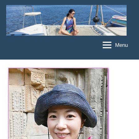
Skip
to
content
Menu
傑
★
傑
菲
菲
亞
亞
娃
娃
粉
JEFFIA
絲
FANG
團、
主
題
旅
遊、
達