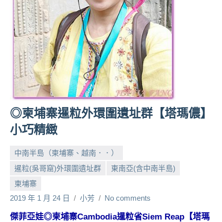
人
帶
路、
旅
遊
節
目
來
賓、
◎柬埔寨暹粒外環圍遺址群【塔瑪儂】
News
小巧精緻
金
探
中南半島（柬埔寨、越南．．）
號
節
暹粒(吳哥窟)外環圍遺址群
東南亞(含中南半島)
目
柬埔寨
班
2019 年 1 月 24 日
小芳
No comments
底、
外
傑菲亞娃◎柬埔寨Cambodia暹粒省Siem Reap【塔瑪