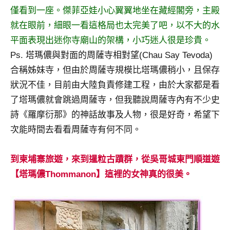
僅看到一座。傑菲亞娃小心翼翼地坐在藏經閣旁，主殿
專
欄、
就在眼前，細眼一看這格局也太完美了吧，以不大的水
觀
平面表現出迷你寺廟山的架構，小巧迷人很是珍貴。
光
Ps. 塔瑪儂與對面的周薩寺相對望(Chau Say Tevoda)
局
合稱姊妹寺，但由於周薩寺規模比塔瑪儂稍小，且保存
合
狀況不佳，目前由大陸負責修建工程，由於大家都是看
作
達
了塔瑪儂就會跳過周薩寺，但我聽說周薩寺內有不少史
人
詩《羅摩衍那》的神話故事及人物，很是好奇，希望下
對
次能時間去看看周薩寺有何不同。
象。
★
到柬埔寨旅遊，來到暹粒古蹟群，從吳哥城東門順道遊
【塔瑪儂Thommanon】這裡的女神真的很美。