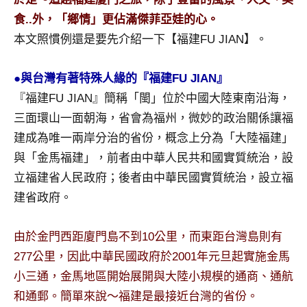
及
食..外，「鄉情」更佔滿傑菲亞娃的心。
活
本文照慣例還是要先介紹一下【福建FU JIAN】。
動
主
持、
●與台灣有著特殊人緣的『福建FU JIAN』
學
『福建FU JIAN』簡稱「閩」位於中國大陸東南沿海，
校
三面環山一面朝海，省會為福州，微妙的政治關係讓福
企
建成為唯一兩岸分治的省份，概念上分為「大陸福建」
業
講
與「金馬福建」，前者由中華人民共和國實質統治，設
座、
立福建省人民政府；後者由中華民國實質統治，設立福
部
建省政府。
落
客
由於金門西距廈門島不到10公里，而東距台灣島則有
及
旅
277公里，因此中華民國政府於2001年元旦起實施金馬
遊
小三通，金馬地區開始展開與大陸小規模的通商、通航
雜
和通郵。簡單來說～福建是最接近台灣的省份。
誌