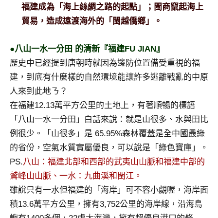
福建成為「海上絲綢之路的起點」；閩商竄起海上
貿易，造成遠渡海外的「閩越僑鄉」。
●八山一水一分田 的清新『福建FU JIAN』
歷史中已經提到唐朝時就因為邊防位置備受重視的福
建，到底有什麼樣的自然環境能讓許多逃離戰亂的中原
人來到此地ㄋ？
在福建12.13萬平方公里的土地上，有著順暢的標語
「八山一水一分田」白話來說：就是山很多、水與田比
例很少。「山很多」是 65.95%森林覆蓋是全中國最綠
的省份，空氣水質實屬優良，可以說是「綠色寶庫」。
PS.
八山：福建北部和西部的武夷山山脈和福建中部的
鷲峰山山脈、一水：九曲溪和閩江。
雖說只有一水但福建的「海岸」可不容小覷喔，海岸面
積13.6萬平方公里，擁有3,752公里的海岸線，沿海島