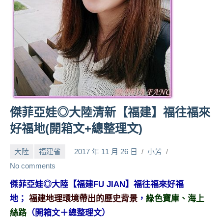
人
帶
路、
旅
遊
節
目
來
賓、
傑菲亞娃◎大陸清新【福建】福往福來
News
好福地(開箱文+總整理文)
金
探
大陸
福建省
2017 年 11 月 26 日
小芳
號
節
No comments
目
傑菲亞娃◎大陸【福建FU JIAN】福往福來好福
班
地；
福建地理環境帶出的歷史背景
，
綠色寶庫、海上
底、
外
絲路
（開箱文＋總整理文）