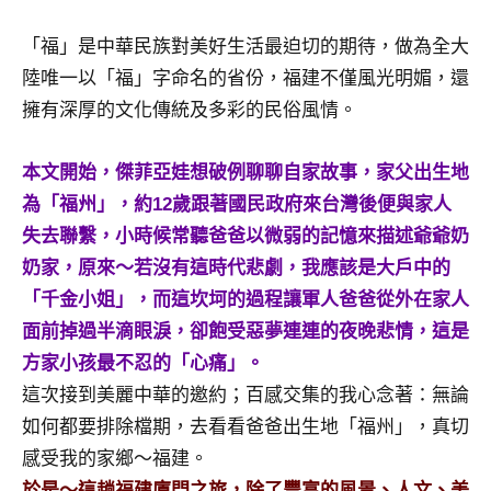
景
節
「福」是中華民族對美好生活最迫切的期待，做為全大
目
陸唯一以「福」字命名的省份，福建不僅風光明媚，還
主
擁有深厚的文化傳統及多彩的民俗風情。
持、
吳
哥
本文開始，傑菲亞娃想破例聊聊自家故事，家父出生地
窟
為「福州」，約12歲跟著國民政府來台灣後便與家人
泰
失去聯繫，小時候常聽爸爸以微弱的記憶來描述爺爺奶
國
奶家，原來～若沒有這時代悲劇，我應該是大戶中的
旅
遊
「千金小姐」，而這坎坷的過程讓軍人爸爸從外在家人
書
面前掉過半滴眼淚，卻飽受惡夢連連的夜晚悲情，這是
作
方家小孩最不忍的「心痛」。
者、
這次接到美麗中華的邀約；百感交集的我心念著：無論
各
如何都要排除檔期，去看看爸爸出生地「福州」，真切
發
表
感受我的家鄉～福建。
會
於是～這趟福建廈門之旅，除了豐富的風景、人文、美