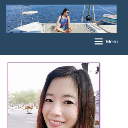
Skip
to
content
Menu
傑
★
傑
菲
菲
亞
亞
娃
娃
粉
JEFFIA
絲
FANG
團、
主
題
旅
遊、
達