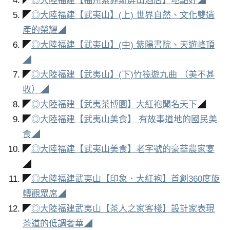
◤
◎大陸福建【福州索菲斯屏山酒店】地點好◢
◤
◎大陸福建【武夷山】(上) 世界自然、文化雙遺
產的榮耀◢
◤
◎大陸福建【武夷山】(中) 紫陽書院、天遊峰頂
◢
◤
◎大陸福建【武夷山】(下)竹筏遊九曲 （美不甚
收）◢
◤
◎大陸福建【武夷茶博園】大紅袍聞名天下
◢
◤
◎大陸福建【武夷山美食】 有故事道地的國民美
食◢
◤
◎大陸福建【武夷山美食】老字號的豪華農家宴
◢
◤
◎大陸福建武夷山【印象．大紅袍】首創360度旋
轉觀眾席◢
◤
◎大陸福建武夷山【茶人之家客棧】設計家表現
茶道的低調奢華◢