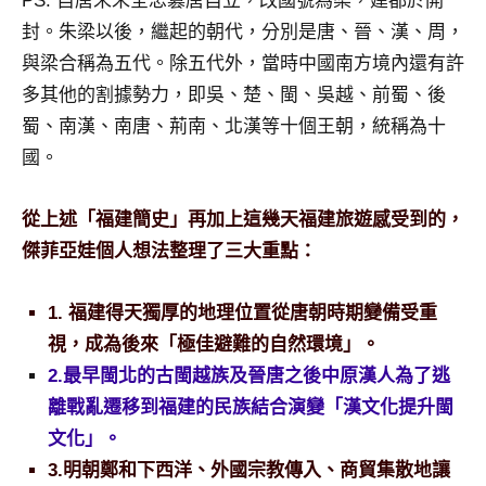
PS. 自唐末朱全忠篡唐自立，改國號為梁，建都於開
封。朱梁以後，繼起的朝代，分別是唐、晉、漢、周，
與梁合稱為五代。除五代外，當時中國南方境內還有許
多其他的割據勢力，即吳、楚、閩、吳越、前蜀、後
蜀、南漢、南唐、荊南、北漢等十個王朝，統稱為十
國。
從上述「福建簡史」再加上這幾天福建旅遊感受到的，
傑菲亞娃個人想法整理了三大重點：
1. 福建得天獨厚的地理位置從唐朝時期變備受重
視，成為後來「極佳避難的自然環境」。
2.最早閩北的古閩越族及晉唐之後中原漢人為了逃
離戰亂遷移到福建的民族結合演變「漢文化提升閩
文化」。
3.明朝鄭和下西洋、外國宗教傳入、商貿集散地讓