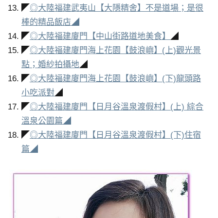
◤
◎大陸福建武夷山【大隱精舍】不是道場；是很
棒的精品飯店◢
◤
◎大陸福建廈門【中山街路道地美食】
◢
◤
◎大陸福建廈門海上花園【鼓浪嶼】(上)觀光景
點；婚紗拍攝地
◢
◤
◎大陸福建廈門海上花園【鼓浪嶼】(下)龍頭路
小吃派對
◢
◤
◎大陸福建廈門【日月谷溫泉渡假村】(上) 綜合
溫泉公園篇◢
◤
◎大陸福建廈門【日月谷溫泉渡假村】(下)住宿
篇◢