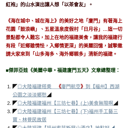
紅袍」的山水演出讓人想「以茶會友」。
《海在城中、城在海上》的美好之地「廈門」有著海上
花園「鼓浪嶼」、五星溫泉度假村「日月谷」…這一切
景點都令人難忘，加上在地的福建美食，讓我的福建行
有段「近鄉雖情怯，入鄉情更深」的美麗回憶，誠摯邀
請大家來到「山多海多、海外鄉親多」清新的福建。
■傑菲亞娃《美麗中華。福建廈門五天》文章總整理：
◤
◎大陸福建搭乘
《
廈門航空
》
到【福州】西湖
公園之淡淡鄉愁
◢
◤
◎大陸福建福州【三坊七巷】(上)美食無限啊
◢
◤
◎大陸福建福州【三坊七巷】(下)福州手工藝三
寶、林覺民故居