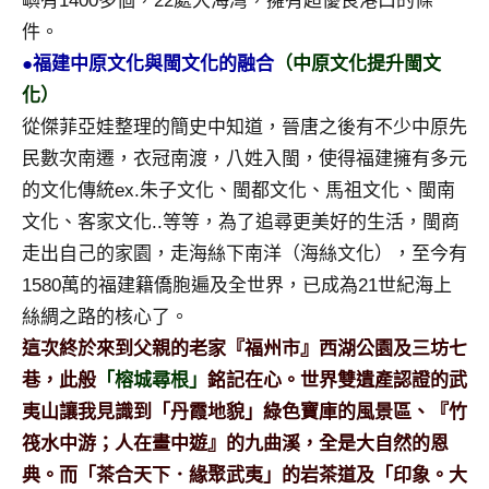
嶼有1400多個，22處大海灣，擁有超優良港口的條
件。
●福建中原文化與閩文化的融合
（中原文化提升閩文
化）
從傑菲亞娃整理的簡史中知道，晉唐之後有不少中原先
民數次南遷，衣冠南渡，八姓入閩，使得福建擁有多元
的文化傳統ex.朱子文化、閩都文化、馬祖文化、閩南
文化、客家文化..等等，為了追尋更美好的生活，閩商
走出自己的家園，走海絲下南洋（海絲文化），至今有
1580萬的福建籍僑胞遍及全世界，已成為21世紀海上
絲綢之路的核心了。
這次終於來到父親的老家『福州市』西湖公園及三坊七
巷，此般
「榕城尋根」
銘記在心。世界雙遺產認證的武
夷山讓我見識到「丹霞地貌」綠色寶庫的風景區、『竹
筏水中游；人在畫中遊』的九曲溪，全是大自然的恩
典。而「茶合天下．緣聚武夷」的岩茶道及「印象。大