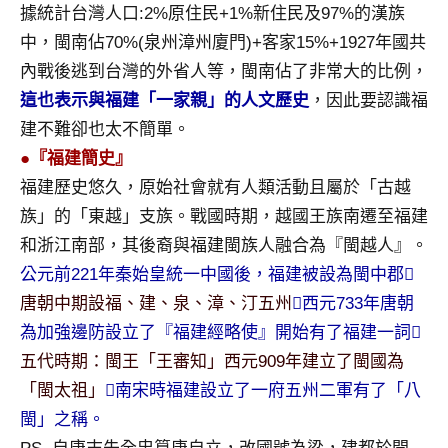
據統計台灣人口:2%原住民+1%新住民及97%的漢族
專
中，閩南佔70%(泉州漳州廈門)+客家15%+1927年國共
欄、
觀
內戰後逃到台灣的外省人等，閩南佔了非常大的比例，
光
這也表示與福建「一家親」的人文歷史
，因此要認識福
局
建不難卻也太不簡單。
合
●『福建簡史』
作
福建歷史悠久，原始社會就有人類活動且屬於「古越
達
人
族」的「東越」支族。戰國時期，越國王族南遷至福建
對
和浙江南部，其後裔與福建閩族人融合為『閩越人』。
象。
公元前221年秦始皇統一中國後，福建被設為閩中郡

★
唐朝中期設福、建、泉、漳、汀五州
西元733年唐朝
為加強邊防設立了『福建經略使』開始有了福建一詞
五代時期：閩王「王審知」西元909年建立了閩國為
「閩太祖」
南宋時福建設立了一府五州二軍有了「八
閩」之稱。