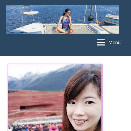
Skip
to
content
Menu
傑
★
傑
菲
菲
亞
亞
娃
娃
粉
JEFFIA
絲
FANG
團、
主
題
旅
遊、
達