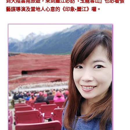
到大陸雲南旅遊，來到麗江必訪『玉龍雪山』也必看張
藝謀導演及當地人心意的《印象•麗江》囉。