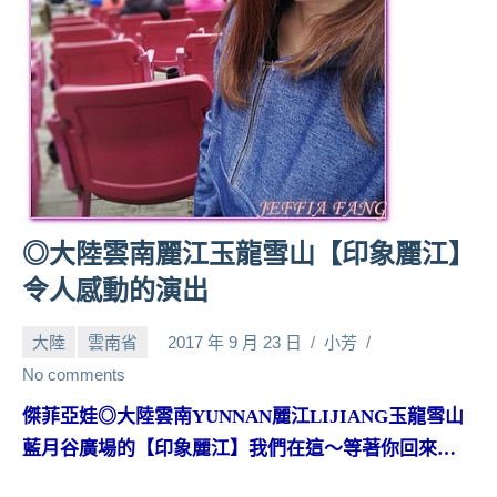
人
帶
路、
旅
遊
節
目
來
賓、
◎大陸雲南麗江玉龍雪山【印象麗江】
News
令人感動的演出
金
探
大陸
雲南省
2017 年 9 月 23 日
小芳
號
節
No comments
目
傑菲亞娃◎大陸雲南YUNNAN麗江LIJIANG玉龍雪山
班
藍月谷廣場的【印象麗江】我們在這～等著你回來…
底、
外