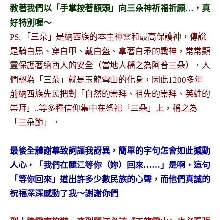
教著我們以「手掌按著額頭」向三朵神祈福祈願…，真
專
欄、
好特別喔～
觀
PS. 「三朵」是納西族的本主神靈和最高保護神，傳說
光
是騎白馬、穿白甲、戴白盔、拿著白矛的戰神，常常顯
局
靈保護著納西人的安全（當地人稱之為阿普三朵），人
合
們認為「三朵」就是玉龍雪山的化身，因此1200多年
作
達
前納西族先民把對「自然的崇拜、祖先的崇拜、英雄的
人
崇拜」..等多種信仰集中在祭祀「三朵」上，稱之為
對
「三朵節」。
象。
★
最後全體謝幕致詞讓我訝異，簡單的字句怎會如此撼動
人心，「我們在麗江等你（妳）回來……」是啊，這句
「等你回來」道出許多少數民族的心聲，而他們真誠的
祝福深深感動了我～謝謝你們