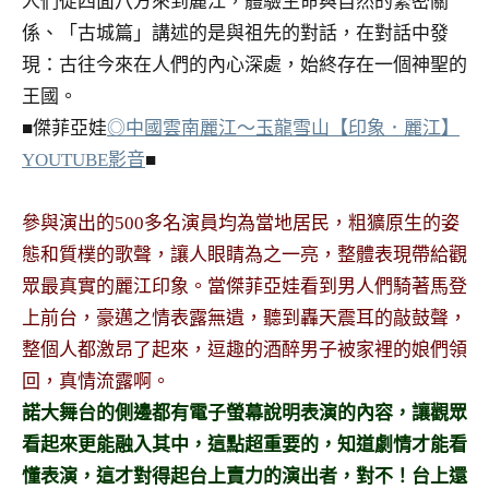
人們從四面八方來到麗江，體驗生命與自然的緊密關
及
係、「古城篇」講述的是與祖先的對話，在對話中發
活
現：古往今來在人們的內心深處，始終存在一個神聖的
動
主
王國。
持、
■傑菲亞娃
◎中國雲南麗江～玉龍雪山【印象．麗江】
學
YOUTUBE影音
■
校
企
參與演出的500多名演員均為當地居民，粗獷原生的姿
業
講
態和質樸的歌聲，讓人眼睛為之一亮，整體表現帶給觀
座、
眾最真實的麗江印象。當傑菲亞娃看到男人們騎著馬登
部
上前台，豪邁之情表露無遺，聽到轟天震耳的敲鼓聲，
落
整個人都激昂了起來，逗趣的酒醉男子被家裡的娘們領
客
回，真情流露啊。
及
旅
諾大舞台的側邊都有電子螢幕說明表演的內容，讓觀眾
遊
看起來更能融入其中，這點超重要的，知道劇情才能看
雜
懂表演，這才對得起台上賣力的演出者，對不！台上還
誌