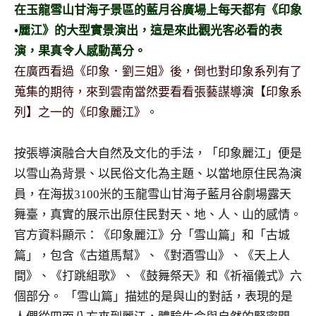
景
在玉龍雪山甘海子景區的藍月谷廣場上每天都有《印象
節
•麗江》的大型實景演出，這是來此觀光客必看的表
目
演，果真令人感動萬分。
主
在廣西看過《印象．劉三姐》後，倒也對印象系列有了
持、
吳
蒐集的期待，來到雲南當然要看看張藝謀導演【印象系
哥
列】之一的《印象麗江》。
窟
泰
按張導演融合大自然及文化的手法，「印象麗江」便是
國
旅
以雪山為背景、以民俗文化為主題、以當地原住民為演
遊
員，在海拔3100米的玉龍雪山甘海子藍月谷劇場露天
書
舞臺，真實的展示出原住民對天、地、人、山的感情。
作
官方資料顯示：《印象麗江》分「雪山篇」和「古城
者、
篇」，包含《古道馬幫》、《對酒雪山》、《天上人
各
發
間》、《打跳組歌》、《鼓舞祭天》和《祈福儀式》六
表
個部分。 「雪山篇」描述的是與山的對話，表現的是
會