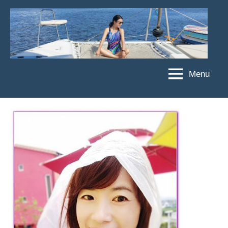
Skip
to
content
Menu
傑
★
傑
菲
菲
亞
亞
娃
娃
粉
JEFFIA
絲
FANG
團、
主
題
旅
遊、
達