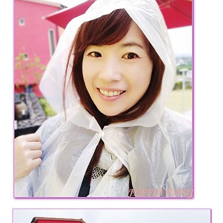
專
欄、
觀
光
局
合
作
達
人
對
象。
★