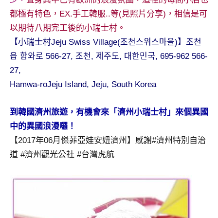
及
都極有特色，EX.手工韓服..等(見照片分享)，相信是可
活
以期待八期完工後的小瑞士村。
動
主
【小瑞士村Jeju Swiss Village(조천스위스마을)】조천
持、
읍 함와로 566-27, 조천, 제주도, 대한민국, 695-962 566-
學
27,
校
Hamwa-roJeju Island, Jeju, South Korea
企
業
講
到韓國濟州旅遊，有機會來「濟州小瑞士村」來個異國
座、
中的異國浪漫囉！
部
【2017年06月傑菲亞娃安妞濟州】感謝#濟州特別自治
落
道 #濟州觀光公社 #台灣虎航
客
及
旅
遊
雜
誌