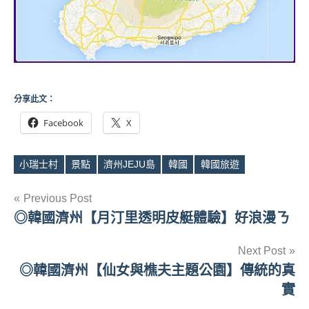
分享此文：
Facebook
X
小瑞士村
景點
濟州JEJU島
韓國
韓國旅遊
Tags
文
Previous Post
◎韓國濟州【月汀里透明皮艇體驗】好浪漫ㄋ
章
導
Next Post
◎韓國濟州【仙女與樵夫主題公園】傳統的真
覽
實