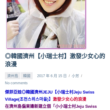
人
帶
路、
旅
遊
節
目
來
賓、
◎韓國濟州【小瑞士村】激發少女心的
News
浪漫
金
探
濟州島
韓國
2017 年 6 月 15 日
小芳
號
節
No comments
目
傑菲亞娃◎韓國濟州JEJU【小瑞士村Jeju Swiss
班
Village(조천스위스마을)】
激發少女心的浪漫
底、
外
在濟州島偏東邊新建立個「小小瑞士村Jeju Swiss