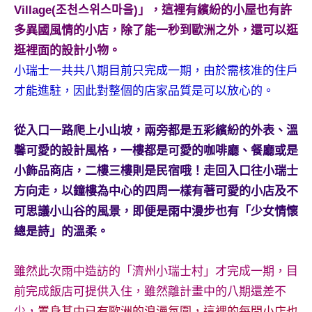
景
Village(조천스위스마을)」，這裡有繽紛的小屋也有許
節
多異國風情的小店，除了能一秒到歐洲之外，還可以逛
目
逛裡面的設計小物。
主
小瑞士一共共八期目前只完成一期，由於需核准的住戶
持、
吳
才能進駐，因此對整個的店家品質是可以放心的。
哥
窟
從入口一路爬上小山坡，兩旁都是五彩繽紛的外表、溫
泰
馨可愛的設計風格，一樓都是可愛的咖啡廳、餐廳或是
國
小飾品商店，二樓三樓則是民宿哦！走回入口往小瑞士
旅
遊
方向走，以鐘樓為中心的四周一樣有著可愛的小店及不
書
可思議小山谷的風景，即便是雨中漫步也有「少女情懷
作
總是詩」的溫柔。
者、
各
雖然此次雨中造訪的「濟州小瑞士村」才完成一期，目
發
表
前完成飯店可
提供入住，雖然離計畫中的八期還差不
會
少，
置身其中已有歐洲的浪漫氛圍，這裡的每間小店也