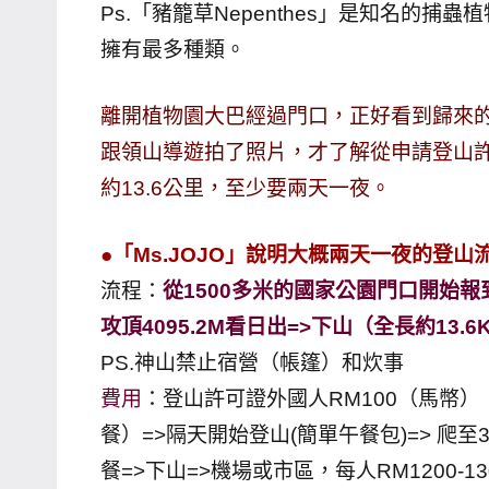
Ps.「豬籠草Nepenthes」是知名的
專
擁有最多種類。
欄、
觀
離開植物園大巴經過門口，正好看到歸來的
光
跟領山導遊拍了照片，才了解從申請登山許可
局
合
約13.6公里，至少要兩天一夜。
作
達
●「Ms.JOJO」說明大概兩天一夜的登
人
流程：
從1500多米的國家公園門口開始報
對
攻頂4095.2M看日出=>下山（全長約13.6
象。
PS.神山禁止宿營（帳篷）和炊事
★
費用
：登山許可證外國人RM100（馬幣）「
餐）=>隔天開始登山(簡單午餐包)=> 爬至
餐=>下山=>機場或市區，每人RM1200-13