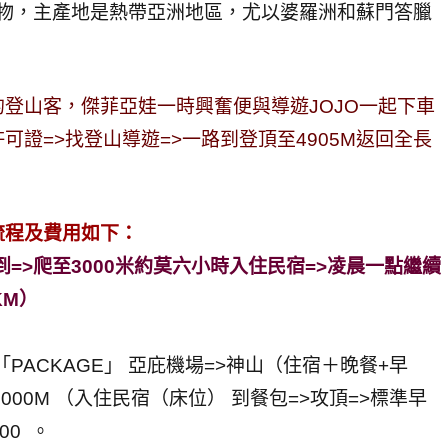
捕蟲植物，主產地是熱帶亞洲地區，尤以婆羅洲和蘇門答臘
登山客，傑菲亞娃一時興奮便與導遊JOJO一起下車
證=>找登山導遊=>一路到登頂至4905M返回全長
山流程及費用如下：
到=>爬至3000米約莫六小時入住民宿=>凌晨一點繼續
KM）
PACKAGE」 亞庇機場=>神山（住宿＋晚餐+早
3000M （入住民宿（床位） 到餐包=>攻頂=>標準早
00 。