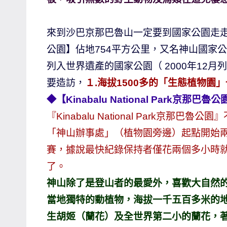
主
持、
來到沙巴京那巴魯山一定要到國家公園走走，建於19
學
公園】佔地754平方公里，又名神山國家
校
列入世界遺產的國家公園（ 2000年12
企
要造訪，
１.海拔1500多的「生態植物園
業
◆【Kinabalu National Park
講
座、
『Kinabalu National Park京
部
「神山辦事處」（植物園旁邊）起點開始
落
賽，據說最快紀錄保持者僅花兩個多小時
客
了。
及
神山除了是登山者的最愛外，喜歡大自然
旅
遊
當地獨特的動植物，海拔一千五百多米的
雜
生胡姬（蘭花）及全世界第二小的蘭花，
誌