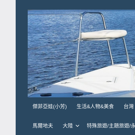
Skip
to
content
傑
★
傑菲亞娃(小芳)
生活&人物&美食
台灣
傑
菲
菲
馬爾地夫
大陸
特殊旅遊/主題旅遊/
亞
亞
娃