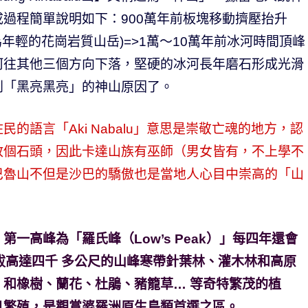
過程簡單說明如下：900萬年前板塊移動擠壓抬升
為年輕的花崗岩質山岳)=>1萬～10萬年前冰河時間頂峰
河往其他三個方向下落，堅硬的冰河長年磨石形成光滑
到「黑亮黑亮」的神山原因了。
的語言「Aki Nabalu」意思是崇敬亡魂的地方，認
放個石頭，因此卡達山族有巫師（男女皆有，不上學不
巴魯山不但是沙巴的驕傲也是當地人心目中崇高的「山
一高峰為「羅氏峰（Low’s Peak）」每四年還會
拔高達四千 多公尺的山峰寒帶針葉林、灌木林和高原
和橡樹、蘭花、杜鵑、豬籠草… 等奇特繁茂的植
息繁殖，是觀賞婆羅洲原生鳥類首選之區。