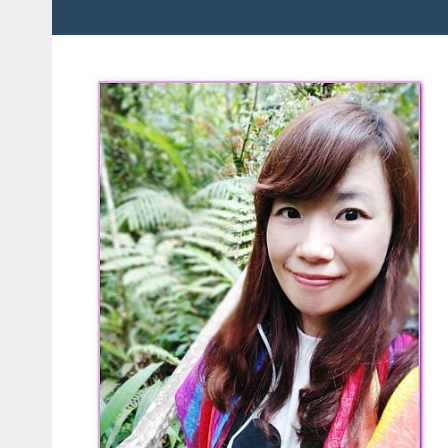
粉
娃
絲
團、
JEFFIA
主
FANG
題
旅
遊、
達
人
帶
路、
旅
遊
節
目
來