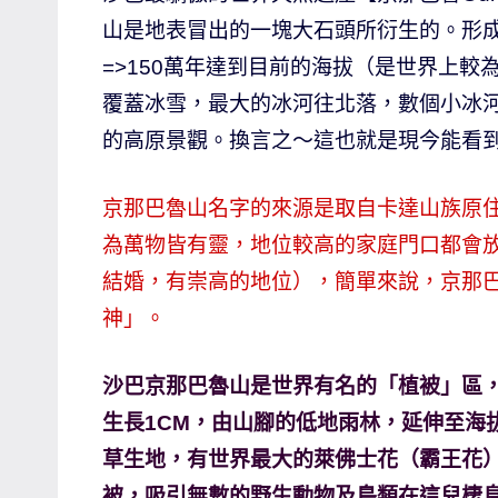
山是地表冒出的一塊大石頭所衍生的。形成
哥
窟
=>150萬年達到目前的海拔（是世界上較
泰
覆蓋冰雪，最大的冰河往北落，數個小冰
國
的高原景觀。換言之～這也就是現今能看
旅
遊
京那巴魯山名字的來源是取自卡達山族原住民
書
為萬物皆有靈，地位較高的家庭門口都會
作
結婚，有崇高的地位），簡單來說，京那
者、
各
神」。
發
表
沙巴京那巴魯山是世界有名的「植被」區，第
會
生長1CM，由山腳的低地雨林，延伸至海
及
草生地，有世界最大的萊佛士花（霸王花）
活
被，吸引無數的野生動物及鳥類在這兒棲
動