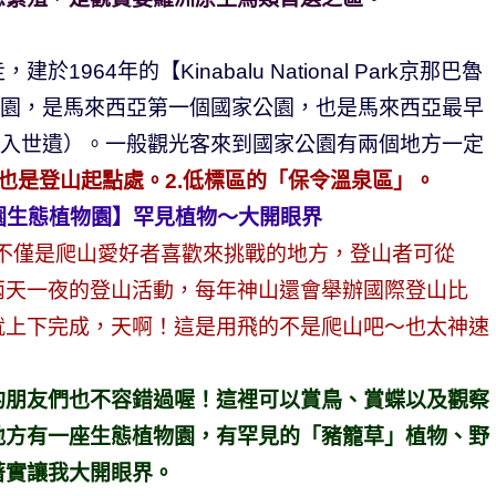
64年的【Kinabalu National Park京那巴魯
公園，是馬來西亞第一個國家公園，也是馬來西亞最早
月列入世遺）。一般觀光客來到國家公園有兩個地方一定
」也是登山起點處。2.低標區的「保令溫泉區」。
京那巴魯公園生態植物園】罕見植物～大開眼界
那巴魯公園』不僅是爬山愛好者喜歡來挑戰的地方，登山者可從
兩天一夜的登山活動，每年神山還會舉辦國際登山比
就上下完成，天啊！這是用飛的不是爬山吧～也太神速
的朋友們也不容錯過喔！這裡可以賞鳥、賞蝶以及觀察
地方有一座生態植物園，有罕見的「豬籠草」植物、野
著實讓我大開眼界。