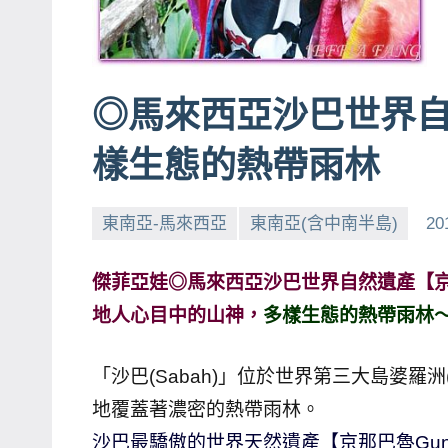
賓、
News
金
◎馬來西亞沙巴世界
探
號
樣生態的熱帶雨林
節
目
東南亞-馬來西亞
東南亞(含中南半島)
20
班
底、
外
傑菲亞娃◎馬來西亞沙巴世界自然遺產【京那巴魯(神
景
地人心目中的山神，
多樣生態的熱帶雨林
節
目
「沙巴(Sabah)」位於世界第三大島婆羅
主
地覆蓋著濃密的熱帶雨林。
持、
沙巴最驕傲的世界天然遺產【京那巴魯Gunu
吳