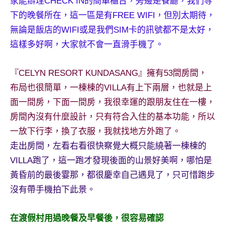
家能辦理CHECK IN的簡單櫃台，旁邊是餐廳，我們等
及
下的晚餐所在，這一區是有FREE WIFI，但別太期待，
活
無論是飯店的WIFI或是我們SIM卡的訊號都不是太好，
動
主
這樣多好啊，大家就不會一直滑手機了。
持、
學
『CELYN RESORT KUNDASANG』擁有53間房間，
校
布局也很簡單，一棟棟的VILLA有上下兩層，也就是上
企
面一間房，下面一間房，我很幸運的跟朋友住在一樓，
業
講
房間內沒有什麼設計，只有符合入住的基本功能，所以
座、
一放下行李，換了衣服，我就找地方外跑了。
部
走出房間，左看右看很快察覺大概只能繞著一棟棟的
落
VILLA跑了，這一跑才發現後面的山景好美啊，哪怕是
客
黃昏前的最後霎那，都很慶幸自己遇見了，只可惜跑步
及
旅
沒有帶手機拍下此景。
遊
雜
在渡假村用過晚餐及早餐後，很容易確認
誌