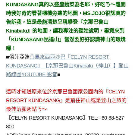
KUNDASANG真的以盛產蔬菜為名耶，好吃ㄋ～離開
專
時我好奇的看著櫃檯旁邊的地圖，MS.JOJO很認真的
欄、
觀
告訴我，這是最能清楚呈現攀登『京那巴魯山
光
Kinabalu』的地圖，讓我專注的聽她說明，畢竟來到
局
「KUNDASANG昆達山」當然要好好認識神山的環境
合
囉！
作
■傑菲亞娃
◎馬來西亞沙巴『CELYN RESORT
達
人
KUNDASANG』【京那巴魯山Kinabalu（神山）】登山
對
路線圖YOUTUBE 影音
■
象。
★
這時才知道原來位於京那巴魯國家公園內的『CELYN
RESORT KUNDASANG』是前往神山或是登山之旅的
最佳落腳起點ㄋ～
【CELYN RESORT KUNDASANG】TEL:+60 88-527
800