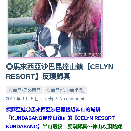
人
帶
路、
旅
遊
節
目
來
賓、
◎馬來西亞沙巴昆達山鎮【CELYN
News
RESORT】反璞歸真
金
探
東南亞-馬來西亞
東南亞(含中南半島)
號
節
2017 年 4 月 5 日
小芳
No comments
目
傑菲亞娃◎馬來西亞沙巴最接近神山的城鎮
班
『KUNDASANG昆達山鎮』的【CELYN RESORT
底、
外
KUNDASANG】
半山環繞，反璞歸真～神山攻頂路線