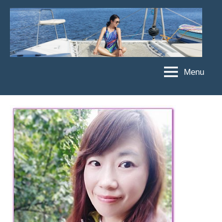
Skip
to
content
Menu
傑
★
傑
菲
菲
亞
亞
娃
娃
粉
JEFFIA
絲
FANG
團、
主
題
旅
遊、
達