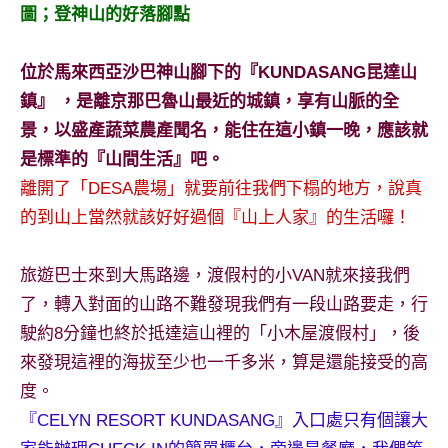
景
圖；登神山的好落腳點
節
目
位於馬來西亞沙巴神山腳下的『KUNDASANG昆達山
主
鎮』 ，是離京那巴魯山最近的城鎮，享有山脈的全
持、
吳
景，以盛產蔬菜農產聞名，能住在這小鎮一晚，應該就
哥
是標準的『山間生活』吧。
窟
離開了「DESA農場」就要前往我們下榻的地方，說真
泰
的到山上當然就該好好過個『山上人家』的生活囉！
國
旅
遊
旅遊巴士來到大馬路邊，渡假村的小VAN就來接我們
書
了，轉入對面的山路不難發現我們有一段山路要走，行
作
駛約8分鐘也終於抵達這山裡的「小木屋渡假村」，後
者、
來發現這裡的海拔至少也一千多米，算是還能接受的高
各
發
度。
表
『CELYN RESORT KUNDASANG』入口處只有個讓大
會